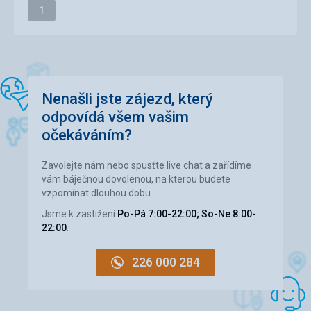
Stránka
1
Okolí
5,0
/ 5
Služby
5,0
/ 5
Cena
5,0
/ 5
Nenašli jste zájezd, který
odpovídá všem vašim
Pláž
očekáváním?
---
Strava
Zavolejte nám nebo spusťte live chat a zařídíme
.
vám báječnou dovolenou, na kterou budete
Ubytování
vzpomínat dlouhou dobu.
.
Jsme k zastižení
Po-Pá 7:00-22:00; So-Ne 8:00-
Služby
22:00
.
.
226 000 284