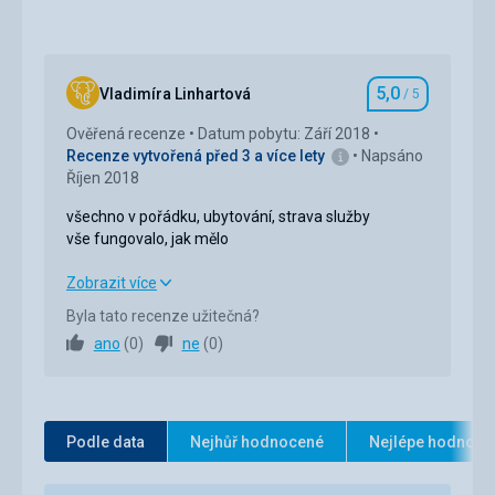
5,0
Vladimíra Linhartová
/ 5
Hodnocení
Ověřená recenze
Datum pobytu: Září 2018
Recenze vytvořená před 3 a více lety
Napsáno
Říjen 2018
všechno v pořádku, ubytování, strava služby
vše fungovalo, jak mělo
všechno v pořádku, ubytování, strava služby
Zobrazit více
vše fungovalo, jak mělo
Byla tato recenze užitečná?
ano
(
0
)
ne
(
0
)
Strava
5,0
/ 5
Ubytování
5,0
/ 5
Okolí
5,0
/ 5
Podle data
Nejhůř hodnocené
Nejlépe hodnoce
Služby
5,0
/ 5