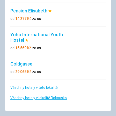
Pension Elisabeth
Hodnocení:
1/5
od
14 277
Kč
za os.
Yoho International Youth
Hostel
Hodnocení:
1/5
od
15 569
Kč
za os.
Goldgasse
od
29 065
Kč
za os.
Všechny hotely v této lokalitě
Všechny hotely v lokalitě Rakousko