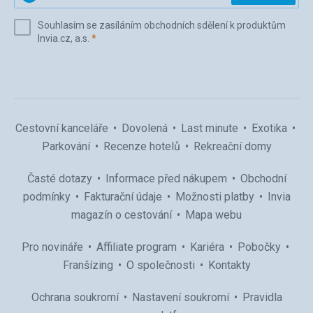
svůj
e-
Souhlasím se zasíláním obchodních sdělení k produktům
mail
(povinné)
Invia.cz, a.s.
*
(povinné)
*
Cestovní kanceláře
Dovolená
Last minute
Exotika
Parkování
Recenze hotelů
Rekreační domy
Časté dotazy
Informace před nákupem
Obchodní
podmínky
Fakturační údaje
Možnosti platby
Invia
magazín o cestování
Mapa webu
Pro novináře
Affiliate program
Kariéra
Pobočky
Franšízing
O společnosti
Kontakty
Ochrana soukromí
Nastavení soukromí
Pravidla