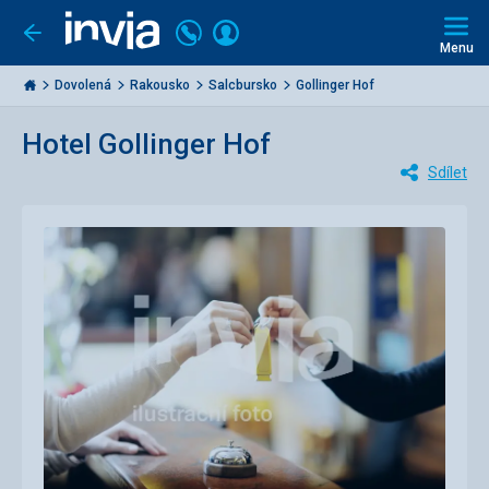
Volejte
Přihlásit
Jít
zpět
226
Menu
se
000
Invia.cz
284
Dovolená
Rakousko
Salcbursko
Gollinger Hof
Hotel Gollinger Hof
Sdílet