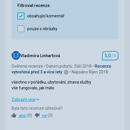
Filtrovat recenze
Cena
5,0
/ 5
obsahující komentář
Pláž
pouze s obrázky
---
Strava
.
Ubytování
5,0
Vladimíra Linhartová
/ 5
Hodnocení
.
Ověřená recenze
Datum pobytu: Září 2018
Recenze
Služby
vytvořená před 3 a více lety
Napsáno Říjen 2018
.
všechno v pořádku, ubytování, strava služby
vše fungovalo, jak mělo
všechno v pořádku, ubytování, strava služby
Zobrazit více
vše fungovalo, jak mělo
Byla tato recenze užitečná?
ano
(
0
)
ne
(
0
)
Strava
5,0
/ 5
Ubytování
5,0
/ 5