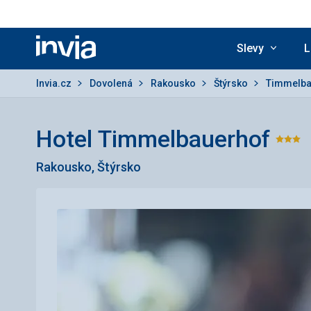
Slevy
L
Invia.cz
Invia.cz
Dovolená
Rakousko
Štýrsko
Timmelba
Hotel Timmelbauerhof
Hod
Rakousko, Štýrsko
3/5