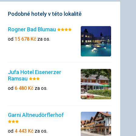
Podobné hotely v této lokalitě
Rogner Bad Blumau
Hodnocení:
4/5
od
15 678
Kč
za os.
Jufa Hotel Eisenerzer
Ramsau
Hodnocení:
3/5
od
6 480
Kč
za os.
Garni Altneudörflerhof
Hodnocení:
3/5
od
4 443
Kč
za os.