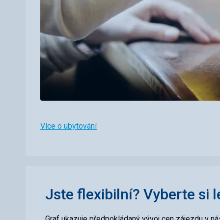
Více o ubytování
Jste flexibilní? Vyberte si 
Graf ukazuje předpokládaný vývoj cen zájezdu v nás