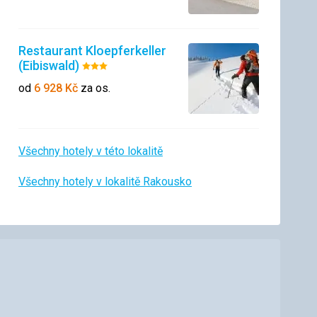
Restaurant Kloepferkeller
(Eibiswald)
Hodnocení:
3/5
od
6 928
Kč
za os.
Všechny hotely v této lokalitě
Všechny hotely v lokalitě Rakousko