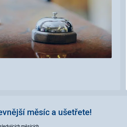
levnější měsíc a ušetřete!
ledujících měsících.