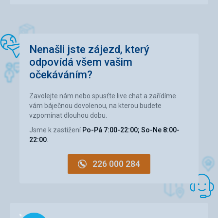
Okolí
2,0
/ 5
Služby
4,0
/ 5
Nenašli jste zájezd, který
Cena
3,0
/ 5
odpovídá všem vašim
očekáváním?
Strava
Uvedl jsem výše.
Zavolejte nám nebo spusťte live chat a zařídíme
vám báječnou dovolenou, na kterou budete
Ubytování
vzpomínat dlouhou dobu.
Vybavení pokoje OK, v koupelně rozbité prkénko, teplá
voda tekla po cca 3 minutách odpouštění. Než jsme na to
Jsme k zastižení
Po-Pá 7:00-22:00; So-Ne 8:00-
přišli, tak jsme se pár dní sprchovali ve studené.
22:00
.
Služby
Personál se snažil.
226 000 284
Načítám