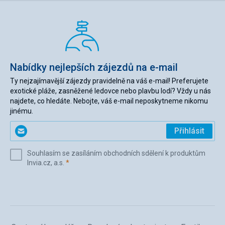
Nabídky nejlepších zájezdů na e-mail
Ty nejzajímavější zájezdy pravidelně na váš e-mail! Preferujete
exotické pláže, zasněžené ledovce nebo plavbu lodí? Vždy u nás
najdete, co hledáte. Nebojte, váš e-mail neposkytneme nikomu
jinému.
Zadejte
Přihlásit
svůj
e-
Souhlasím se zasíláním obchodních sdělení k produktům
mail
(povinné)
Invia.cz, a.s.
*
(povinné)
*