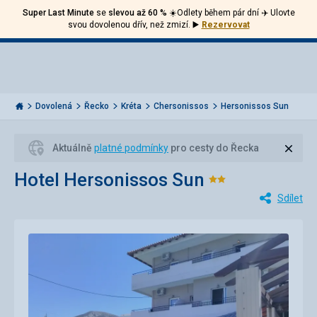
Super Last Minute
se
slevou až 60 %
☀️Odlety během pár dní ✈️ Ulovte
Volejte
Přihlásit
Jít
svou dovolenou dřív, než zmizí.
▶️
Rezervovat
zpět
226
Menu
se
000
Invia.cz
284
Dovolená
Řecko
Kréta
Chersonissos
Hersonissos Sun
Zavří
Aktuálně
platné podmínky
pro cesty do Řecka
Hotel Hersonissos Sun
Hodnocení:
Sdílet
2/5