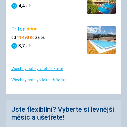
4,4
/ 5
Hodnocení
Triton
Hodnocení:
3/5
od
11 490
Kč
za os.
3,7
/ 5
Hodnocení
Všechny hotely v této lokalitě
Všechny hotely v lokalitě Řecko
Jste flexibilní? Vyberte si levnější
měsíc a ušetřete!