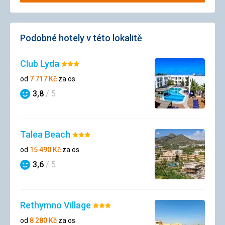
Podobné hotely v této lokalitě
Club Lyda
Hodnocení:
3/5
od
7 717
Kč
za os.
3,8
/ 5
Hodnocení
Talea Beach
Hodnocení:
3/5
od
15 490
Kč
za os.
3,6
/ 5
Hodnocení
Rethymno Village
Hodnocení:
3/5
od
8 280
Kč
za os.