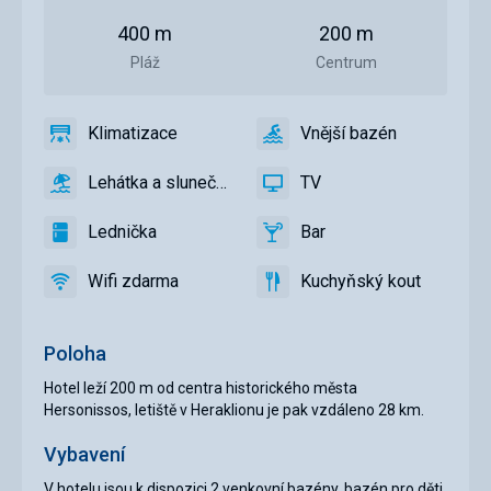
od
od
pláže
centra
400 m
200 m
města
Pláž
Centrum
Klimatizace
Vnější bazén
ano
Klimatizace
ano
Vnější
bazén
Lehátka a slunečníky u bazénu zdarma
TV
ano
Lehátka
ano
TV
a
Lednička
Bar
slunečníky
ano
Lednička
ano
Bar
u
Wifi zdarma
Kuchyňský kout
bazénu
ano
Wifi
ano
Kuchyňský
zdarma
zdarma
kout
Poloha
Hotel leží 200 m od centra historického města
Hersonissos, letiště v Heraklionu je pak vzdáleno 28 km.
Vybavení
V hotelu jsou k dispozici 2 venkovní bazény, bazén pro děti