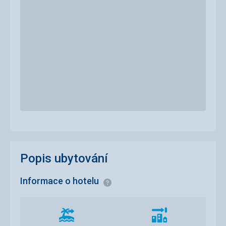
Popis ubytování
Informace o hotelu
Informace
Vzdálenost
Vzdálenost