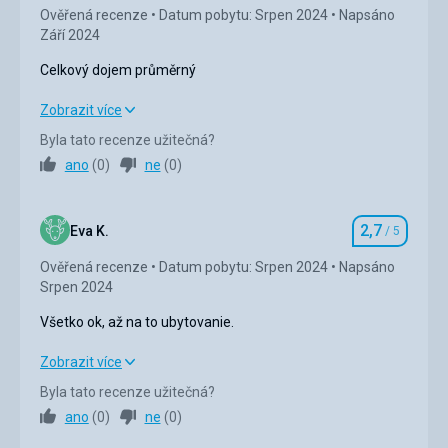
Ověřená recenze
Ubytování
Datum pobytu: Srpen 2024
Napsáno
Září 2024
Na pokoj spokojenost
Služby
Celkový dojem průměrný
v pohodě snažili se vyhovět jak to šlo
Celkový dojem průměrný
Zobrazit více
Byla tato recenze užitečná?
Strava
1,0
/ 5
ano
(
0
)
ne
(
0
)
Ubytování
2,0
/ 5
2,7
Okolí
3,0
/ 5
Eva K.
/ 5
Hodnocení
Ověřená recenze
Datum pobytu: Srpen 2024
Napsáno
Služby
2,0
/ 5
Srpen 2024
Cena
3,0
/ 5
Všetko ok, až na to ubytovanie.
Všetko ok, až na to ubytovanie.
Zobrazit více
Pláž
nejbližší pláže nás nenadchly, tak jsme chodili na
Byla tato recenze užitečná?
Strava
3,0
/ 5
vzdálenější Saradari
ano
(
0
)
ne
(
0
)
Strava
Ubytování
2,0
/ 5