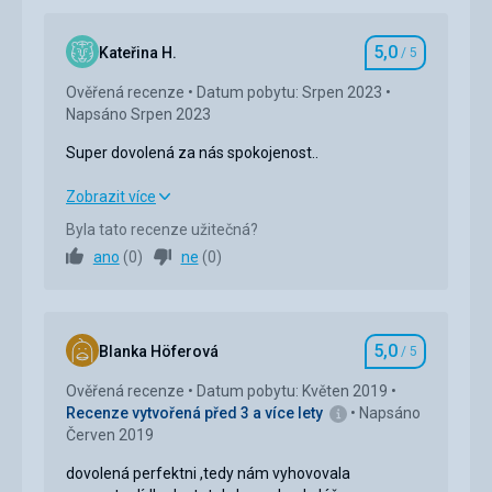
5,0
Kateřina H.
/ 5
Hodnocení
Ověřená recenze
Datum pobytu: Srpen 2023
Napsáno Srpen 2023
Super dovolená za nás spokojenost..
Super dovolená za nás spokojenost..
Zobrazit více
Byla tato recenze užitečná?
Strava
5,0
/ 5
ano
(
0
)
ne
(
0
)
Ubytování
5,0
/ 5
Okolí
5,0
/ 5
5,0
Blanka Höferová
/ 5
Hodnocení
Služby
5,0
/ 5
Ověřená recenze
Datum pobytu: Květen 2019
Recenze vytvořená před 3 a více lety
Napsáno
Cena
5,0
/ 5
Červen 2019
dovolená perfektni ,tedy nám vyhovovala