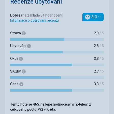
Recenze ubytování
Dobré
(na základě 84 hodnocení)
3,0
/ 5
Hodnocení
Informace o ověřování recenzí
Strava
2,9
/ 5
Ubytování
2,8
/ 5
Okolí
3,3
/ 5
Služby
2,7
/ 5
Cena
3,3
/ 5
Tento hotel je
465
. nejlépe hodnoceným hotelem z
celkového počtu
792
v Kréta.