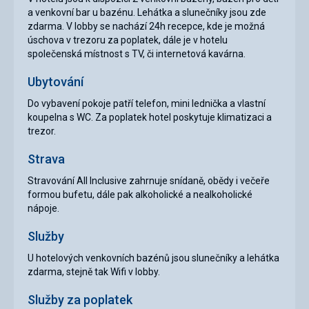
a venkovní bar u bazénu. Lehátka a slunečníky jsou zde
zdarma. V lobby se nachází 24h recepce, kde je možná
úschova v trezoru za poplatek, dále je v hotelu
společenská místnost s TV, či internetová kavárna.
Ubytování
Do vybavení pokoje patří telefon, mini lednička a vlastní
koupelna s WC. Za poplatek hotel poskytuje klimatizaci a
trezor.
Strava
Stravování All Inclusive zahrnuje snídaně, obědy i večeře
formou bufetu, dále pak alkoholické a nealkoholické
nápoje.
Služby
U hotelových venkovních bazénů jsou slunečníky a lehátka
zdarma, stejně tak Wifi v lobby.
Služby za poplatek