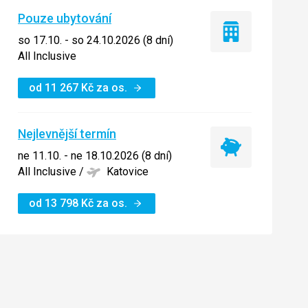
Pouze ubytování
Pouze
so 17.10. - so 24.10.2026 (8 dní)
ubytování
All Inclusive
od
11 267
Kč
za os.
Nejlevnější termín
Nejlevnější
ne 11.10. - ne 18.10.2026 (8 dní)
termín
All Inclusive
/
Katovice
od
13 798
Kč
za os.