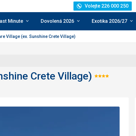
Volejte 226 000 250
ast Minute
Dovolená 2026
Exotika 2026/27
re Village (ex. Sunshine Crete Village)
nshine Crete Village)
Hodnocen
4/5