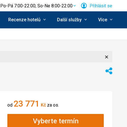
Po-Pá 7:00-22:00; So-Ne 8:00-22:00
Přihlásit se
Recenze hotelů
Další služby
Více
Zavřít
í:
Sdílet
23 771
od
Kč
za os.
Vyberte termín