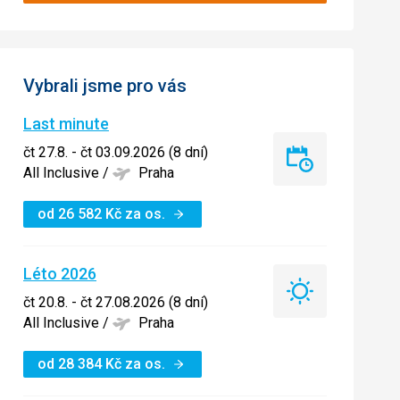
Vybrali jsme pro vás
Last minute
čt 27.8. - čt 03.09.2026 (8 dní)
Last
All Inclusive
/
Praha
minute
od
26 582
Kč
za os.
Léto 2026
Léto
čt 20.8. - čt 27.08.2026 (8 dní)
2026
All Inclusive
/
Praha
od
28 384
Kč
za os.