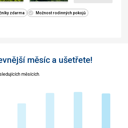
ečníky zdarma
Možnost rodinných pokojů
levnější měsíc a ušetřete!
ledujících měsících.