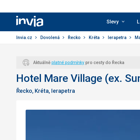
Slevy
L
Invia.cz
Invia.cz
Dovolená
Řecko
Kréta
Ierapetra
Ma
Aktuálně
platné podmínky
pro cesty do Řecka
Hotel Mare Village (ex. Su
Řecko, Kréta, Ierapetra