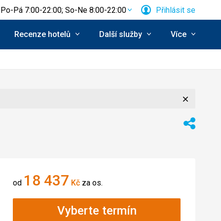
Po-Pá 7:00-22:00; So-Ne 8:00-22:00
Přihlásit se
Recenze hotelů
Další služby
Více
Zavřít
Sdílet
18 437
od
Kč
za os.
Vyberte termín