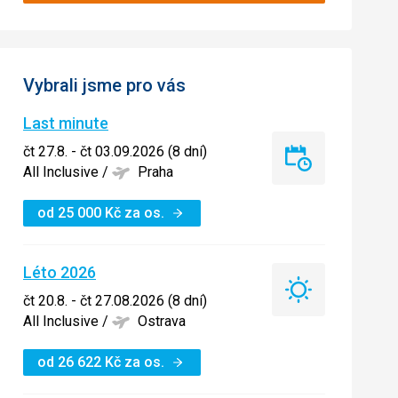
Vybrali jsme pro vás
Last minute
čt 27.8. - čt 03.09.2026 (8 dní)
Last
All Inclusive
/
Praha
minute
od
25 000
Kč
za os.
Léto 2026
Léto
čt 20.8. - čt 27.08.2026 (8 dní)
2026
All Inclusive
/
Ostrava
od
26 622
Kč
za os.