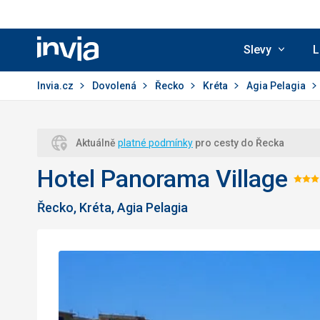
Slevy
L
Invia.cz
Invia.cz
Dovolená
Řecko
Kréta
Agia Pelagia
Aktuálně
platné podmínky
pro cesty do Řecka
Hotel Panorama Village
Ho
Řecko, Kréta, Agia Pelagia
3/