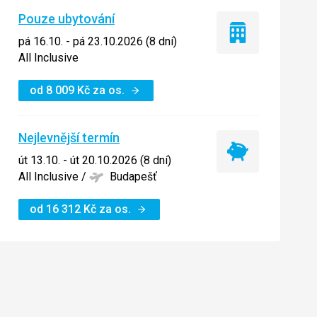
Pouze ubytování
Pouze
pá 16.10. - pá 23.10.2026 (8 dní)
ubytování
All Inclusive
od
8 009
Kč
za os.
Nejlevnější termín
Nejlevnější
út 13.10. - út 20.10.2026 (8 dní)
termín
All Inclusive
/
Budapešť
od
16 312
Kč
za os.