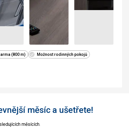
darma (800 m)
Možnost rodinných pokojů
levnější měsíc a ušetřete!
ledujících měsících.