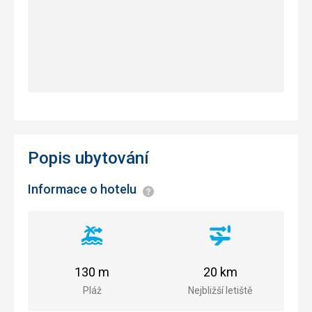
Popis ubytování
Informace o hotelu
Informace
Vzdálenost
Vzdálenost
od
od
pláže
letiště
130 m
20 km
Pláž
Nejbližší letiště