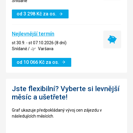
Snídaně
od
3 298
Kč
za os.
Nejlevnější termín
Nejlevnější
st 30.9. - st 07.10.2026 (8 dní)
termín
Snídaně
/
Varšava
od
10 066
Kč
za os.
Jste flexibilní? Vyberte si levnější
měsíc a ušetřete!
Graf ukazuje předpokládaný vývoj cen zájezdu v
následujících měsících.