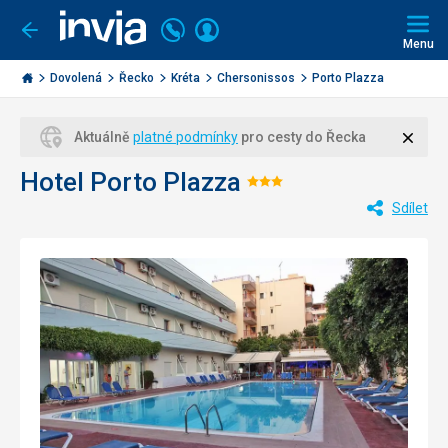
Volejte
Přihlásit
Jít
zpět
226
Menu
se
000
Invia.cz
284
Dovolená
Řecko
Kréta
Chersonissos
Porto Plazza
Zavří
Aktuálně
platné podmínky
pro cesty do Řecka
Hotel Porto Plazza
Hodnocení:
Sdílet
3/5