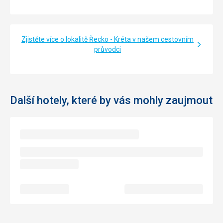
Služby
Bazén je čistý, voda je křišťálová, večer jsem bar
nepoužíval kvůli davu, který u baru křičel.
Zjistěte více o lokalitě Řecko - Kréta v našem cestovním
Tato recenze byla přeložena automaticky přes Google
průvodci
Translate
Další hotely, které by vás mohly zaujmout