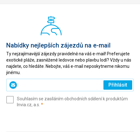
Nabídky nejlepších zájezdů na e-mail
Ty nejzajímavější zájezdy pravidelně na váš e-mail! Preferujete
exotické pláže, zasněžené ledovce nebo plavbu lodí? Vždy u nás
najdete, co hledáte. Nebojte, váš e-mail neposkytneme nikomu
jinému.
Zadejte
Přihlásit
svůj
e-
Souhlasím se zasíláním obchodních sdělení k produktům
mail
(povinné)
Invia.cz, a.s.
*
(povinné)
*