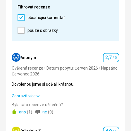
Cena
5,0
/ 5
Filtrovat recenze
obsahující komentář
Pláž
100 m od hotelu, kvalitní servis, krásné koupani
pouze s obrázky
Strava
Dobra
Ubytování
Ubytování kvalitni
2,7
Anonym
/ 5
Hodnocení
Služby
Ověřená recenze
Datum pobytu: Červen 2026
Napsáno
Standart
Červenec 2026
Dovolenou jsme si udělali krásnou.
Dovolenou jsme si udělali krásnou.
Zobrazit více
Byla tato recenze užitečná?
Strava
3,0
/ 5
ano
(
1
)
ne
(
0
)
Ubytování
5,0
/ 5