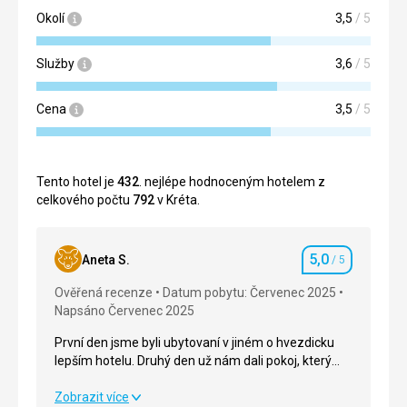
Okolí
3,5
/ 5
Služby
3,6
/ 5
Cena
3,5
/ 5
Tento hotel je
432
. nejlépe hodnoceným hotelem z
celkového počtu
792
v Kréta.
5,0
Aneta S.
/ 5
Hodnocení
Ověřená recenze
Datum pobytu: Červenec 2025
Napsáno Červenec 2025
První den jsme byli ubytovaní v jiném o hvezdicku
lepším hotelu. Druhý den už nám dali pokoj, který
jsme měli zaplaceny. Hotel i servis odpovídal cenove
relaci. Byli jsme spokojeni se službami personálu. :)
První den jsme byli ubytovaní v jiném o hvezdicku
Zobrazit více