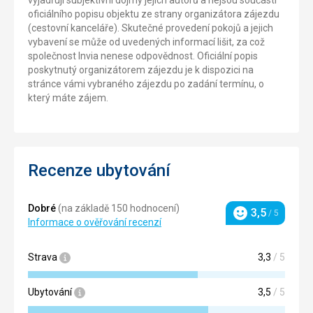
vyjadřují subjektivní dojmy jejich autorů a nejsou součástí
oficiálního popisu objektu ze strany organizátora zájezdu
(cestovní kanceláře). Skutečné provedení pokojů a jejich
vybavení se může od uvedených informací lišit, za což
společnost Invia nenese odpovědnost. Oficiální popis
poskytnutý organizátorem zájezdu je k dispozici na
stránce vámi vybraného zájezdu po zadání termínu, o
který máte zájem.
Recenze ubytování
Dobré
(na základě 150 hodnocení)
3,5
/ 5
Hodnocení
Informace o ověřování recenzí
Strava
3,3
/ 5
Ubytování
3,5
/ 5