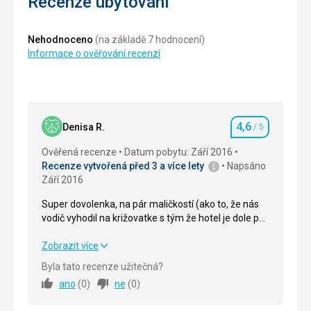
Recenze ubytování
Nehodnoceno
(na základě 7 hodnocení)
Informace o ověřování recenzí
4,6
Denisa R.
/ 5
Hodnocení
Ověřená recenze
Datum pobytu: Září 2016
Recenze vytvořená před 3 a více lety
Napsáno
Září 2016
Super dovolenka, na pár maličkostí (ako to, že nás
vodič vyhodil na križovatke s tým že hotel je dole po
tejto ulici, neviem kde presne) by som nemenila nič.
Všetko bolo fajn, keďže sme mali iba raňajky mohli
Super dovolenka, na pár maličkostí (ako to, že nás
Zobrazit více
sme skúsiť každý deň inú reštauráciu, ubytovanie
vodič vyhodil na križovatke s tým že hotel je dole po
Byla tato recenze užitečná?
pekné čisté, prístupnosť k moru cca 10 min chôdze.
tejto ulici, neviem kde presne) by som nemenila nič.
ano
(
0
)
ne
(
0
)
Všetko bolo fajn, keďže sme mali iba raňajky mohli
sme skúsiť každý deň inú reštauráciu, ubytovanie