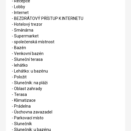
- Recepce
- Lobby
- Internet
- BEZDRÁTOVÝ PŘÍSTUP K INTERNETU
- Hotelový trezor
- Směnárna
- Supermarket
- společenská místnost
- Bazén
- Venkovní bazén
- Sluneční terasa
- lehátko
- Lehátko: u bazénu
- Položit
- Slunečník: na pláži
- Oblast zahrady
- Terasa
- Klimatizace
- Prádelna
- Úschovna zavazadel
- Parkovací místo
- Slunečník
- Slunečník: u bazénu