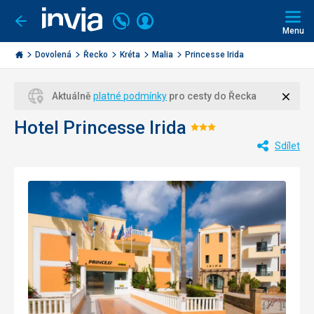
Volejte
Přihlásit
Jít
zpět
226
Menu
se
000
Invia.cz
284
Dovolená
Řecko
Kréta
Malia
Princesse Irida
Zavří
Aktuálně
platné podmínky
pro cesty do Řecka
Hotel Princesse Irida
Hodnocení:
Sdílet
3/5