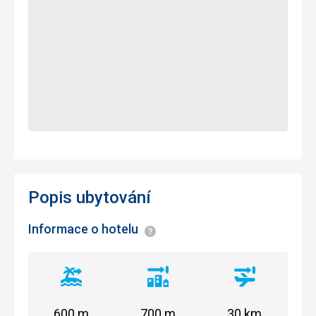
Popis ubytování
Informace o hotelu
Informace
Vzdálenost
Vzdálenost
Vzdálenost
od
od
od
pláže
centra
letiště
600 m
700 m
30 km