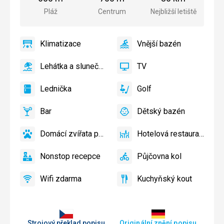
města
Pláž
Centrum
Nejbližší letiště
Klimatizace
Vnější bazén
ano
Klimatizace
ano
Vnější
bazén
Lehátka a slunečníky u bazénu zdarma
TV
ano
Lehátka
ano
TV
a
Lednička
Golf
slunečníky
ano
Lednička
ano
Golf
u
Bar
Dětský bazén
bazénu
ano
Bar
ano
Dětský
zdarma,
bazén
Lehátka
Domácí zvířata povolena
Hotelová restaurace
ano
Domácí
ano
Hotelová
a
zvířata
restaurace
slunečníky
Nonstop recepce
Půjčovna kol
povolena
ano
na
Nonstop
ano
Půjčovna
pláži
recepce
kol
Wifi zdarma
Kuchyňský kout
zdarma
ano
Wifi
ano
Kuchyňský
zdarma
kout
Strojový překlad popisu
Originální znění popisu