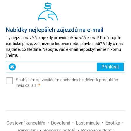
Nabídky nejlepších zájezdů na e-mail
Ty nejzajímavější zájezdy pravidelně na váš e-mail! Preferujete
exotické pláže, zasněžené ledovce nebo plavbu lodí? Vždy u nás
najdete, co hledáte. Nebojte, váš e-mail neposkytneme nikomu
jinému.
Zadejte
Přihlásit
svůj
e-
Souhlasím se zasíláním obchodních sdělení k produktům
mail
(povinné)
Invia.cz, a.s.
*
(povinné)
*
Cestovní kanceláře
Dovolená
Last minute
Exotika
Parkování
Recenze hotelů
Rekreační domy