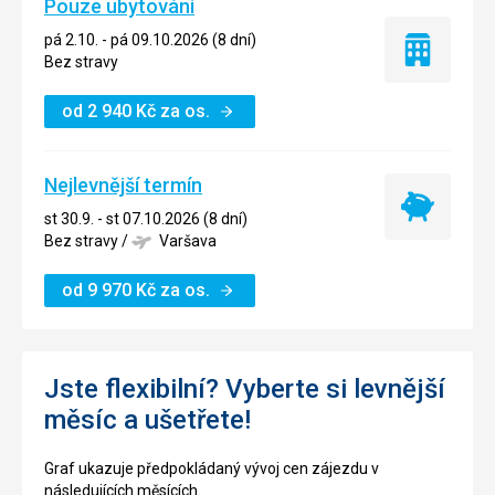
Pouze ubytování
pá 2.10. - pá 09.10.2026 (8 dní)
Pouze
Bez stravy
ubytování
od
2 940
Kč
za os.
Nejlevnější termín
Nejlevnější
st 30.9. - st 07.10.2026 (8 dní)
termín
Bez stravy
/
Varšava
od
9 970
Kč
za os.
Jste flexibilní? Vyberte si levnější
měsíc a ušetřete!
Graf ukazuje předpokládaný vývoj cen zájezdu v
následujících měsících.