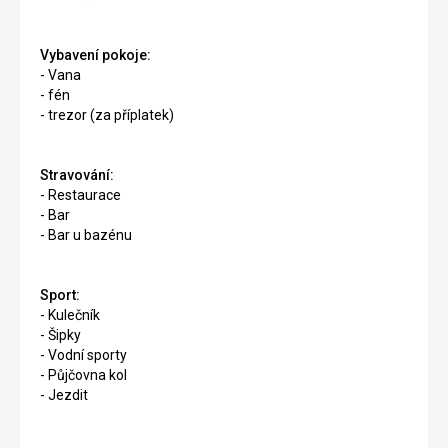
Vybavení pokoje:
- Vana
- fén
- trezor (za příplatek)
Stravování:
- Restaurace
- Bar
- Bar u bazénu
Sport:
- Kulečník
- Šipky
- Vodní sporty
- Půjčovna kol
- Jezdit