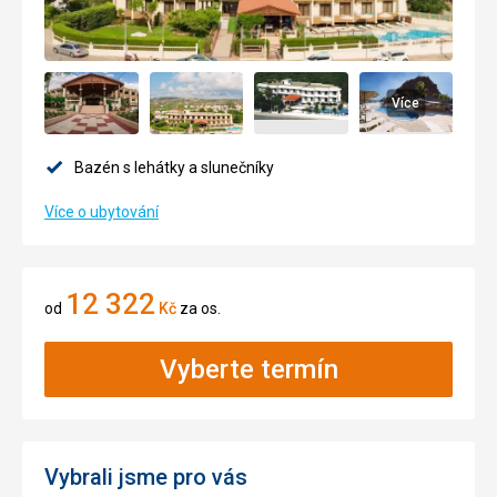
Více
Bazén s lehátky a slunečníky
Více o ubytování
12 322
od
Kč
za os.
Vyberte termín
Vybrali jsme pro vás