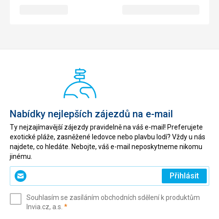
Nabídky nejlepších zájezdů na e-mail
Ty nejzajímavější zájezdy pravidelně na váš e-mail! Preferujete
exotické pláže, zasněžené ledovce nebo plavbu lodí? Vždy u nás
najdete, co hledáte. Nebojte, váš e-mail neposkytneme nikomu
jinému.
Zadejte
Přihlásit
svůj
e-
Souhlasím se zasíláním obchodních sdělení k produktům
mail
(povinné)
Invia.cz, a.s.
*
(povinné)
*