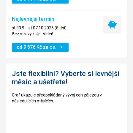
Nejlevnější termín
Nejlevnější
st 30.9. - st 07.10.2026 (8 dní)
termín
Bez stravy
/
Vídeň
od
9 676
Kč
za os.
Jste flexibilní? Vyberte si levnější
měsíc a ušetřete!
Graf ukazuje předpokládaný vývoj cen zájezdu v
následujících měsících.