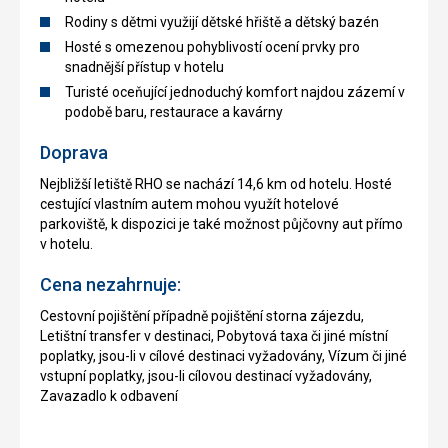
Rodiny s dětmi využijí dětské hřiště a dětský bazén
Hosté s omezenou pohyblivostí ocení prvky pro
snadnější přístup v hotelu
Turisté oceňující jednoduchý komfort najdou zázemí v
podobě baru, restaurace a kavárny
Doprava
Nejbližší letiště RHO se nachází 14,6 km od hotelu. Hosté
cestující vlastním autem mohou využít hotelové
parkoviště, k dispozici je také možnost půjčovny aut přímo
v hotelu.
Cena nezahrnuje:
Cestovní pojištění případně pojištění storna zájezdu,
Letištní transfer v destinaci, Pobytová taxa či jiné místní
poplatky, jsou-li v cílové destinaci vyžadovány, Vízum či jiné
vstupní poplatky, jsou-li cílovou destinací vyžadovány,
Zavazadlo k odbavení