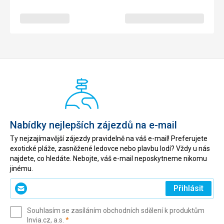
Nabídky nejlepších zájezdů na e-mail
Ty nejzajímavější zájezdy pravidelně na váš e-mail! Preferujete
exotické pláže, zasněžené ledovce nebo plavbu lodí? Vždy u nás
najdete, co hledáte. Nebojte, váš e-mail neposkytneme nikomu
jinému.
Zadejte
Přihlásit
svůj
e-
Souhlasím se zasíláním obchodních sdělení k produktům
mail
(povinné)
Invia.cz, a.s.
*
(povinné)
*