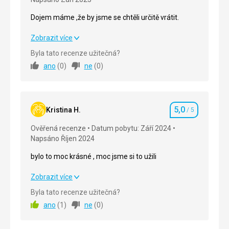
Dojem máme ,že by jsme se chtěli určitě vrátit.
Dojem máme ,že by jsme se chtěli určitě vrátit.
Zobrazit více
Byla tato recenze užitečná?
Strava
5,0
/ 5
ano
(
0
)
ne
(
0
)
Ubytování
5,0
/ 5
Okolí
5,0
/ 5
5,0
Kristina H.
/ 5
Hodnocení
Služby
5,0
/ 5
Ověřená recenze
Datum pobytu: Září 2024
Napsáno Říjen 2024
Cena
5,0
/ 5
bylo to moc krásné , moc jsme si to užili
Ubytování
bylo to moc krásné , moc jsme si to užili
Zobrazit více
Ubytování bylo skvělé, hotel má 4☆, ale podle mého
splňuje víc.
Byla tato recenze užitečná?
Strava
5,0
/ 5
ano
(
1
)
ne
(
0
)
Ubytování
5,0
/ 5