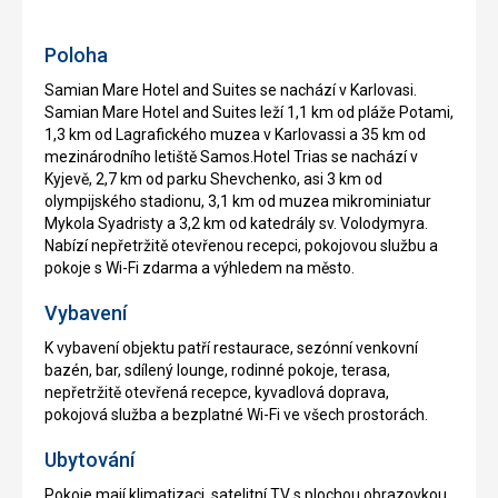
zdarma
Poloha
Samian Mare Hotel and Suites se nachází v Karlovasi.
Samian Mare Hotel and Suites leží 1,1 km od pláže Potami,
1,3 km od Lagrafického muzea v Karlovassi a 35 km od
mezinárodního letiště Samos.Hotel Trias se nachází v
Kyjevě, 2,7 km od parku Shevchenko, asi 3 km od
olympijského stadionu, 3,1 km od muzea mikrominiatur
Mykola Syadristy a 3,2 km od katedrály sv. Volodymyra.
Nabízí nepřetržitě otevřenou recepci, pokojovou službu a
pokoje s Wi-Fi zdarma a výhledem na město.
Vybavení
K vybavení objektu patří restaurace, sezónní venkovní
bazén, bar, sdílený lounge, rodinné pokoje, terasa,
nepřetržitě otevřená recepce, kyvadlová doprava,
pokojová služba a bezplatné Wi-Fi ve všech prostorách.
Ubytování
Pokoje mají klimatizaci, satelitní TV s plochou obrazovkou,