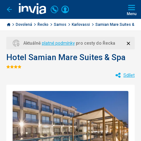
Volejte
Přihlásit
Jít
zpět
226
Menu
se
000
Invia.cz
284
Dovolená
Řecko
Samos
Karlovassi
Samian Mare Suites & S...
Zavří
Aktuálně
platné podmínky
pro cesty do Řecka
Hotel Samian Mare Suites & Spa
Hodnocení:
Sdílet
4/5