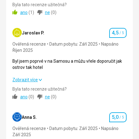
Asi bych doporučila vyměnit delegátku.
pro nás připravené pokoje v tom hotelu který jsme si
Byla tato recenze užitečná?
objednali. Cestovalo nás 8.Pokoje byli jenom pro 6 lidí
ano
(
1
)
ne
(
0
)
místo 4 pokojů byly jenom 2.
Asi bych doporučila vyměnit delegátku.
4,5
Strava
4,0
/ 5
Jaroslav P.
/ 5
Hodnocení
Ověřená recenze
Datum pobytu: Září 2025
Napsáno
Ubytování
4,0
/ 5
Říjen 2025
Okolí
4,0
/ 5
Byl jsem poprvé v na Samosu a můžu vřele doporučit jak
ostrov tak hotel
Služby
4,0
/ 5
Byl jsem poprvé v na Samosu a můžu vřele doporučit jak
Zobrazit více
Cena
3,0
/ 5
ostrov tak hotel
Byla tato recenze užitečná?
ano
(
0
)
ne
(
0
)
Strava
4,0
/ 5
Strava
Strava vynikající. Výběr z mnoha druhu jídel.
Ubytování
4,0
/ 5
Ubytování
5,0
Anna S.
/ 5
Hodnocení
Ubytování dobré.
Okolí
4,0
/ 5
Ověřená recenze
Datum pobytu: Září 2025
Napsáno
Září 2025
Služby
4,0
/ 5