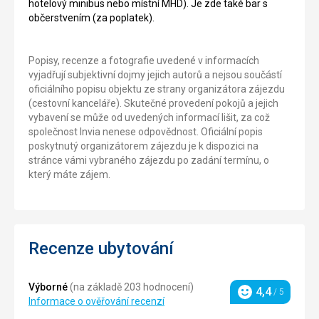
hotelový minibus nebo místní MHD). Je zde také bar s
občerstvením (za poplatek).
Popisy, recenze a fotografie uvedené v informacích
vyjadřují subjektivní dojmy jejich autorů a nejsou součástí
oficiálního popisu objektu ze strany organizátora zájezdu
(cestovní kanceláře). Skutečné provedení pokojů a jejich
vybavení se může od uvedených informací lišit, za což
společnost Invia nenese odpovědnost. Oficiální popis
poskytnutý organizátorem zájezdu je k dispozici na
stránce vámi vybraného zájezdu po zadání termínu, o
který máte zájem.
Recenze ubytování
Výborné
(na základě 203 hodnocení)
4,4
/ 5
Hodnocení
Informace o ověřování recenzí