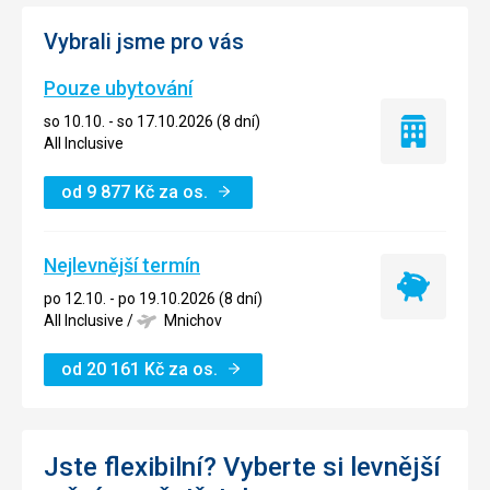
Vybrali jsme pro vás
Pouze ubytování
so 10.10. - so 17.10.2026 (8 dní)
Pouze
All Inclusive
ubytování
od
9 877
Kč
za os.
Nejlevnější termín
Nejlevnější
po 12.10. - po 19.10.2026 (8 dní)
termín
All Inclusive
/
Mnichov
od
20 161
Kč
za os.
Jste flexibilní? Vyberte si levnější