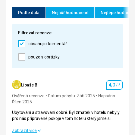
Okolí
5,0
/ 5
Podle data
Nejhůř hodnocené
Nejlépe hodnoce
Služby
5,0
/ 5
Cena
5,0
/ 5
Filtrovat recenze
obsahující komentář
Pláž
pláž kousek od hotelu , krásná čistá i s obluhou
pouze s obrázky
Strava
nemohu si stěžovat, jídlo se měnilo a vždy bylo z
čeho vybírat
Ubytování
4,0
Libuše B.
/ 5
Hodnocení
hotel je celkově moc hezký , pokoje dostazečně
Ověřená recenze
vybavené
Datum pobytu: Září 2025
Napsáno
Říjen 2025
Služby
vstřícné
Ubytování a stravování dobré. Byl zmatek v hotelu nebyly
pro nás připravené pokoje v tom hotelu který jsme si
objednali. Cestovalo nás 8.Pokoje byli jenom pro 6 lidí
místo 4 pokojů byly jenom 2.
Ubytování a stravování dobré. Byl zmatek v hotelu nebyly
Zobrazit více