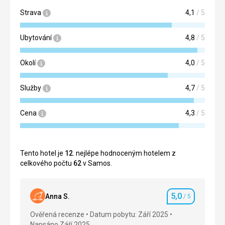
Strava
4,1
/ 5
Ubytování
4,8
/ 5
Okolí
4,0
/ 5
Služby
4,7
/ 5
Cena
4,3
/ 5
Tento hotel je
12
. nejlépe hodnoceným hotelem z
celkového počtu
62
v Samos.
5,0
Anna S.
/ 5
Hodnocení
Ověřená recenze
Datum pobytu: Září 2025
Napsáno Září 2025