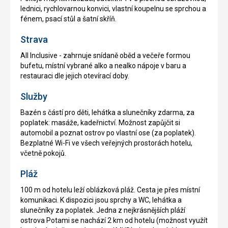
lednici, rychlovarnou konvici, vlastní koupelnu se sprchou a
fénem, psací stůl a šatní skříň.
Strava
All Inclusive - zahrnuje snídaně oběd a večeře formou
bufetu, místní vybrané alko a nealko nápoje v baru a
restauraci dle jejich otevírací doby.
Služby
Bazén s částí pro děti, lehátka a slunečníky zdarma, za
poplatek: masáže, kadeřnictví. Možnost zapůjčit si
automobil a poznat ostrov po vlastní ose (za poplatek).
Bezplatné Wi-Fi ve všech veřejných prostorách hotelu,
včetně pokojů.
Pláž
100 m od hotelu leží oblázková pláž. Cesta je přes místní
komunikaci. K dispozici jsou sprchy a WC, lehátka a
slunečníky za poplatek. Jedna z nejkrásnějších pláží
ostrova Potami se nachází 2 km od hotelu (možnost využít