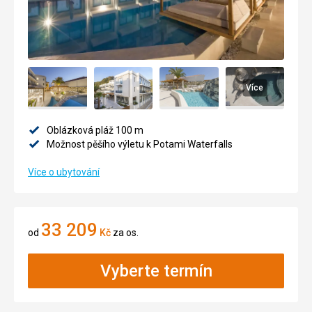
Více
Oblázková pláž 100 m
Možnost pěšího výletu k Potami Waterfalls
Více o ubytování
33 209
od
Kč
za os.
Vyberte termín