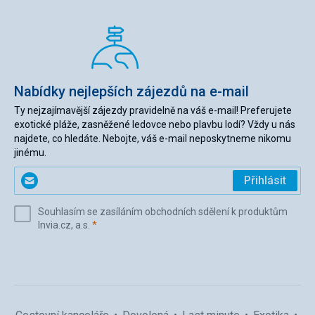
Nabídky nejlepších zájezdů na e-mail
Ty nejzajímavější zájezdy pravidelně na váš e-mail! Preferujete
exotické pláže, zasněžené ledovce nebo plavbu lodí? Vždy u nás
najdete, co hledáte. Nebojte, váš e-mail neposkytneme nikomu
jinému.
Zadejte
Přihlásit
svůj
e-
Souhlasím se zasíláním obchodních sdělení k produktům
mail
(povinné)
Invia.cz, a.s.
*
(povinné)
*