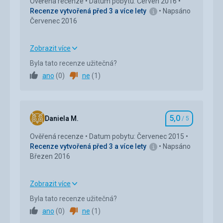
Ověřená recenze
Datum pobytu: Červen 2016
Recenze vytvořená před 3 a více lety
Napsáno
Červenec 2016
Zobrazit více
Strava
5,0
/ 5
Byla tato recenze užitečná?
ano
(
0
)
ne
(
1
)
Ubytování
5,0
/ 5
Okolí
5,0
/ 5
5,0
Služby
5,0
/ 5
Daniela M.
/ 5
Hodnocení
Ověřená recenze
Datum pobytu: Červenec 2015
Cena
5,0
/ 5
Recenze vytvořená před 3 a více lety
Napsáno
Březen 2016
Zobrazit více
Strava
5,0
/ 5
Byla tato recenze užitečná?
ano
(
0
)
ne
(
1
)
Ubytování
5,0
/ 5