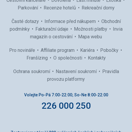
Cestovní kanceláře
Dovolená
Last minute
Exotika
Parkování
Recenze hotelů
Rekreační domy
Časté dotazy
Informace před nákupem
Obchodní
podmínky
Fakturační údaje
Možnosti platby
Invia
magazín o cestování
Mapa webu
Pro novináře
Affiliate program
Kariéra
Pobočky
Franšízing
O společnosti
Kontakty
Ochrana soukromí
Nastavení soukromí
Pravidla
provozu platformy
Volejte Po-Pá 7:00-22:00; So-Ne 8:00-22:00
226 000 250