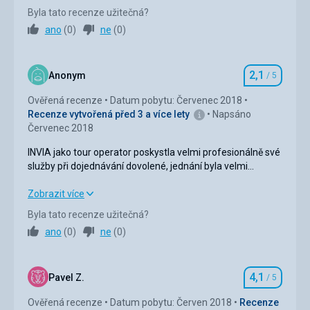
Strava
3,0
/ 5
Byla tato recenze užitečná?
ano
(
0
)
ne
(
0
)
Ubytování
3,0
/ 5
Okolí
2,0
/ 5
2,1
Anonym
/ 5
Hodnocení
Služby
3,0
/ 5
Ověřená recenze
Datum pobytu: Červenec 2018
Recenze vytvořená před 3 a více lety
Napsáno
Cena
3,0
/ 5
Červenec 2018
INVIA jako tour operator poskystla velmi profesionálně své
služby při dojednávání dovolené, jednání byla velmi
korektní...
Velmi příjemná, vstřícná a celkově profesionální byla paní
INVIA jako tour operator poskystla velmi profesionálně své
Zobrazit více
delegátka CK...
služby při dojednávání dovolené, jednání byla velmi
Byla tato recenze užitečná?
korektní...
ano
(
0
)
ne
(
0
)
Velmi příjemná, vstřícná a celkově profesionální byla paní
delegátka CK...
4,1
Ubytování
1,0
/ 5
Pavel Z.
/ 5
Hodnocení
Ověřená recenze
Datum pobytu: Červen 2018
Recenze
Okolí
3,0
/ 5