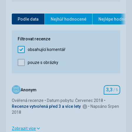
Okolí
5,0
/ 5
Služby
5,0
/ 5
Podle data
Nejhůř hodnocené
Nejlépe hodnoce
Cena
5,0
/ 5
Filtrovat recenze
obsahující komentář
pouze s obrázky
3,3
Anonym
/ 5
Hodnocení
Ověřená recenze
Datum pobytu: Červenec 2018
Recenze vytvořená před 3 a více lety
Napsáno Srpen
2018
Zobrazit více