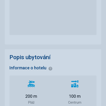
Popis ubytování
Informace o hotelu
Informace
Vzdálenost
Vzdálenost
od
od
pláže
centra
200 m
100 m
města
Pláž
Centrum