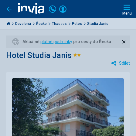
Volejte
Přihlásit
Jít
zpět
226
Menu
se
000
Invia.cz
284
Dovolená
Řecko
Thassos
Potos
Studia Janis
Zavří
Aktuálně
platné podmínky
pro cesty do Řecka
Hotel Studia Janis
Hodnocení:
Sdílet
2/5