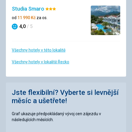
Studia Smaro
Hodnocení:
3/5
od
11 990
Kč
za os.
4,0
/ 5
Hodnocení
Všechny hotely v této lokalitě
Všechny hotely v lokalitě Řecko
Jste flexibilní? Vyberte si levnější
měsíc a ušetřete!
Graf ukazuje předpokládaný vývoj cen zájezdu v
následujících měsících.