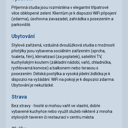
Příjemná studia jsou rozmístěna v elegantní třípatrové
vilce obklopené zelení. Klientům je k dispozici WiFi připojení
(zdarma), úschovna zavazadel, zahrádka s posezením a
parkoviště.
Ubytování
Stylově zařízená, vzdušná dvoulůžková studia s možností
přistýlky jsou vybavena sociálním zařízením (sprcha,
toaleta, fén), klimatizací (za poplatek), satelitní TV,
kuchyňským koutem (základní nádobí, vařič, chladnička,
rychlovarná konvice) a balkonem nebo terasou s
posezením. Dětská postýlka a vysoká jídelní židlička je k
dispozici na vyžádání. WiFi na pokoji je k dispozici zdarma.
Ubytování je nekuřácké.
Strava
Bez stravy - hosté si mohou vařit ve vlastní, dobře
vybavené kuchyňce nebo využít služeb některé z mnoha
stylových taveren či restaurací v centru města.