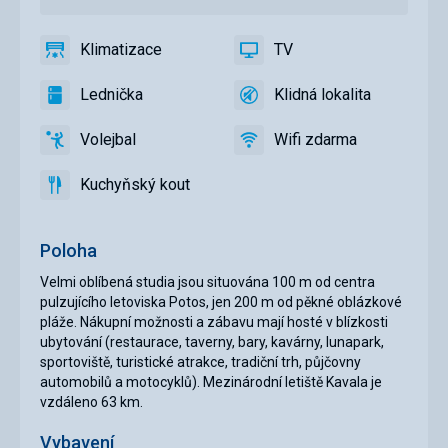
Klimatizace
TV
ano
Klimatizace
ano
TV
Lednička
Klidná lokalita
ano
Lednička
ano
Klidná
lokalita
Volejbal
Wifi zdarma
ano
Volejbal
ano
Wifi
zdarma
Kuchyňský kout
ano
Kuchyňský
kout
Poloha
Velmi oblíbená studia jsou situována 100 m od centra
pulzujícího letoviska Potos, jen 200 m od pěkné oblázkové
pláže. Nákupní možnosti a zábavu mají hosté v blízkosti
ubytování (restaurace, taverny, bary, kavárny, lunapark,
sportoviště, turistické atrakce, tradiční trh, půjčovny
automobilů a motocyklů). Mezinárodní letiště Kavala je
vzdáleno 63 km.
Vybavení