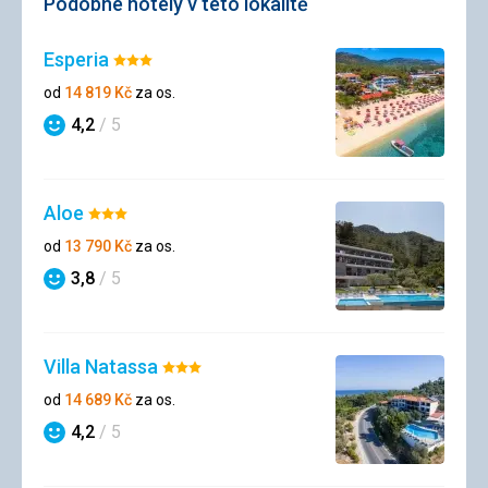
Podobné hotely v této lokalitě
Esperia
Hodnocení:
3/5
od
14 819
Kč
za os.
4,2
/ 5
Hodnocení
Aloe
Hodnocení:
3/5
od
13 790
Kč
za os.
3,8
/ 5
Hodnocení
Villa Natassa
Hodnocení:
3/5
od
14 689
Kč
za os.
4,2
/ 5
Hodnocení