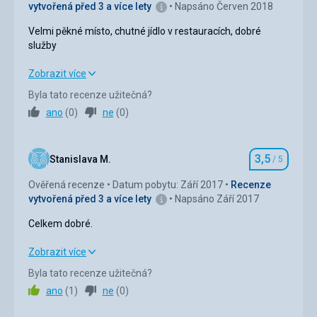
vytvořená před 3 a více lety
Napsáno Červen 2018
Služby
1,0
/ 5
Velmi pěkné místo, chutné jídlo v restauracích, dobré
služby
Cena
2,0
/ 5
Velmi pěkné místo, chutné jídlo v restauracích, dobré
Zobrazit více
služby
Pláž
Byla tato recenze užitečná?
Dostupnost pláže výborná, čistota vody špatná, čistota
ano
(
0
)
ne
(
0
)
Ubytování
4,0
/ 5
pláže podprůměrná.
Strava
Okolí
4,0
/ 5
Strava vlastní, stravování v restauracích velmi dobré dle
3,5
Stanislava M.
/ 5
Hodnocení
očekávání..
Služby
4,0
/ 5
Ověřená recenze
Datum pobytu: Září 2017
Recenze
Ubytování
vytvořená před 3 a více lety
Napsáno Září 2017
Cena
4,0
/ 5
Dojem z pokoje nedobrý, zchátralé vybavení, nedbale
uklizeno...
Celkem dobré.
Služby
Celkem dobré.
Zobrazit více
,, Nulová,, vstřícnost a ochota ,,místní majitelky,, objektu.
Byla tato recenze užitečná?
Ubytování
3,0
/ 5
ano
(
1
)
ne
(
0
)
Okolí
4,0
/ 5