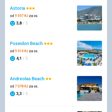
Astoria
Hodnocení:
3/5
od
9 597
Kč
za os.
3,8
/ 5
Hodnocení
Poseidon Beach
Hodnocení:
3/5
od
9 014
Kč
za os.
4,1
/ 5
Hodnocení
Andreolas Beach
Hodnocení:
2/5
od
7 078
Kč
za os.
3,3
/ 5
Hodnocení