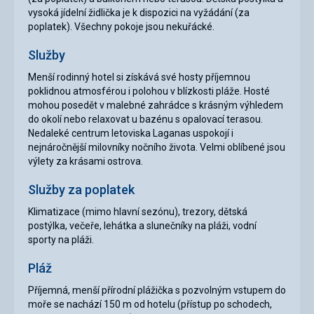
vysoká jídelní židlička je k dispozici na vyžádání (za
poplatek). Všechny pokoje jsou nekuřácké.
Služby
Menší rodinný hotel si získává své hosty příjemnou
poklidnou atmosférou i polohou v blízkosti pláže. Hosté
mohou posedět v malebné zahrádce s krásným výhledem
do okolí nebo relaxovat u bazénu s opalovací terasou.
Nedaleké centrum letoviska Laganas uspokojí i
nejnáročnější milovníky nočního života. Velmi oblíbené jsou
výlety za krásami ostrova.
Služby za poplatek
Klimatizace (mimo hlavní sezónu), trezory, dětská
postýlka, večeře, lehátka a slunečníky na pláži, vodní
sporty na pláži.
Pláž
Příjemná, menší přírodní plážička s pozvolným vstupem do
moře se nachází 150 m od hotelu (přístup po schodech,