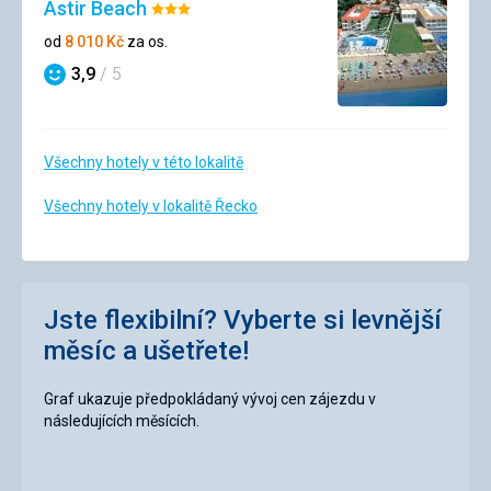
Astir Beach
Hodnocení:
3/5
od
8 010
Kč
za os.
3,9
/ 5
Hodnocení
Všechny hotely v této lokalitě
Všechny hotely v lokalitě Řecko
Jste flexibilní? Vyberte si levnější
měsíc a ušetřete!
Graf ukazuje předpokládaný vývoj cen zájezdu v
následujících měsících.