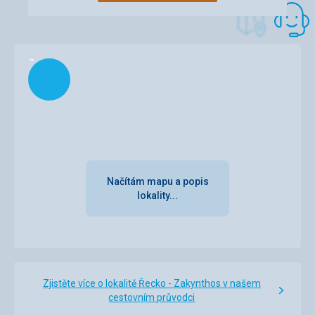
Strava
Snídaně na hotelu Bozikis Palace velmi dostačující, snad
jen ovoce by mohlo být rozmanitější. Večeře byly sice
psané v taverně Ell Greco která je hned vedle hotelu, ale
byly v hotelu Zante Sun který je vzdálen 20 min. pěšky.
Načítám
Odměnou za tuto procházku však byla luxusní řecká
kuchyně v takovém množství variací, že se nedalo ani vše
ochutnat. Jediná věc co by jsem vytkl je že k večeři
nedostanete ani sklenici vody, tu si musíte koupit.
Každopádně stravu hodnotím 10kou. Večeře v taverně
Sirtaki žádná sláva. Masový talíř dobrý, ale mořské plody a
ryba hrůza, vysušené jako piliny a málo světla, téměř
nevidíte do talíře, možná je to záměr. Ell Greco výborné.
Načítám mapu a popis
Ubytování
lokality...
Pěkné, čisté a pravidelně uklízené, výměna prádla a
ručníků co tři dny, krásný bazén, příjemný a všímavý
personál. Dokonce v den mých narozenin jsem měl večer
na pokoji nachystané skleničky na víno a láhev vína Bozikis
Palace a pěkné blahopřání.
Celkové shrnutí - vřele doporučuji !!!
Zjistěte více o lokalitě Řecko - Zakynthos v našem
cestovním průvodci