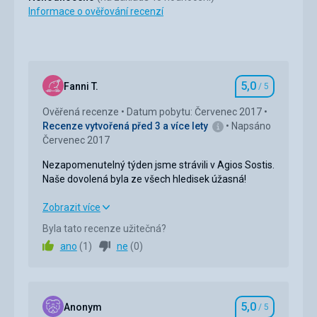
Informace o ověřování recenzí
5,0
Fanni T.
/ 5
Hodnocení
Ověřená recenze
Datum pobytu: Červenec 2017
Recenze vytvořená před 3 a více lety
Napsáno
Červenec 2017
Nezapomenutelný týden jsme strávili v Agios Sostis.
Naše dovolená byla ze všech hledisek úžasná!
Nezapomenutelný týden jsme strávili v Agios Sostis.
Zobrazit více
Naše dovolená byla ze všech hledisek úžasná!
Byla tato recenze užitečná?
ano
(
1
)
ne
(
0
)
Strava
5,0
/ 5
Ubytování
5,0
/ 5
5,0
Okolí
5,0
/ 5
Anonym
/ 5
Hodnocení