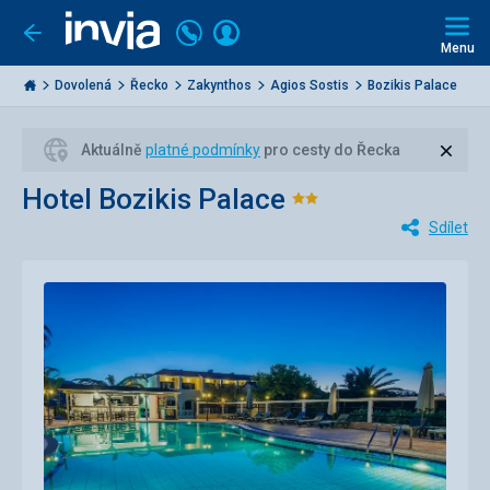
Volejte
Přihlásit
Jít
zpět
226
Menu
se
000
Invia.cz
284
Dovolená
Řecko
Zakynthos
Agios Sostis
Bozikis Palace
Zavří
Aktuálně
platné podmínky
pro cesty do Řecka
Hotel Bozikis Palace
Hodnocení:
Sdílet
2/5