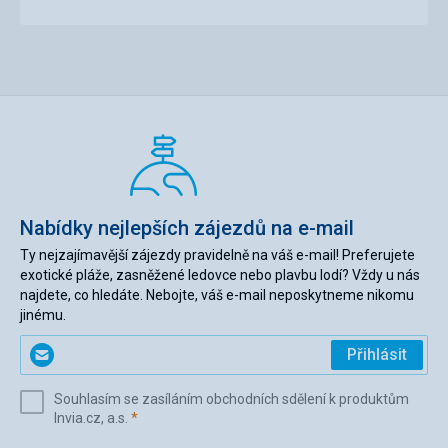
Nabídky nejlepších zájezdů na e-mail
Ty nejzajímavější zájezdy pravidelně na váš e-mail! Preferujete
exotické pláže, zasněžené ledovce nebo plavbu lodí? Vždy u nás
najdete, co hledáte. Nebojte, váš e-mail neposkytneme nikomu
jinému.
Zadejte
Přihlásit
svůj
e-
Souhlasím se zasíláním obchodních sdělení k produktům
mail
(povinné)
Invia.cz, a.s.
*
(povinné)
*