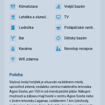
Klimatizace
Vnější bazén
ano
Klimatizace
ano
Vnější
bazén
Lehátka a slunečníky u bazénu zdarma
TV
ano
Lehátka
ano
TV
a
Lednička
Potápěčské centrum
slunečníky
ano
Lednička
ano
Potápěčské
u
centrum
Bar
Dětský bazén
bazénu
ano
Bar
ano
Dětský
zdarma
bazén
Kavárna
Nonstop recepce
ano
Kavárna
ano
Nonstop
recepce
Wifi zdarma
ano
Wifi
zdarma
Poloha
Stylový řecký hotýlek je situován na klidném místě,
uprostřed zeleně, nedaleko centra malebného letoviska
Agios Sostis, jen 150 m od menší písčité pláže. Nákupní
možnosti a zábavu mají hosté v centru Agios Sostis nebo
v živém letovisku Laganas, vzdáleném 1 km (obchody,