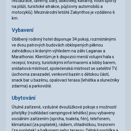
restaurace, taverny, bary, diskotéky, kavárny, vodní sporty
na pláži, turistické atrakce, půjčovny automobilů a
motocyklů). Mezinárodní letiště Zakynthos je vzdáleno 6
km.
Vybavení
Oblíbený rodinný hotel disponuje 34 pokoji, rozmístěnými
ve dvou patrových budovách obklopených pěknou
zahrádkou s krásným výhledem na záliv Laganas a
Marathonisi. Klientům je k dispozici menší vstupní hala s
recepcí, trezory, turistickými informacemi a lobby barem,
snídaňová místnost, společenská místnost se satelitní TV,
úschovna zavazadel, venkovní bazén s dětskou částí,
snack bar u bazénu, opalovací terasa (lehátka a slunečníky
zdarma) a parkoviště.
Ubytování
Útulně zařízené, vzdušné dvoulůžkové pokoje s možností
přistýlky (rozkládací campingové lehátko) jsou vybaveny
sociálním zařízením (sprcha, toaleta, fén), telefonem,
klimatizací (za poplatek), rádiem, chladničkou, trezorem
(za poplatek) a balkonem nebo terasou. Dětská postýlka a