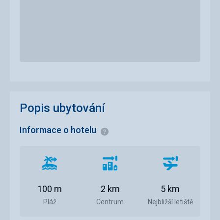
Popis ubytování
Informace o hotelu
Informace
Vzdálenost
Vzdálenost
Vzdálenost
od
od
od
pláže
centra
letiště
100 m
2 km
5 km
města
Pláž
Centrum
Nejbližší letiště