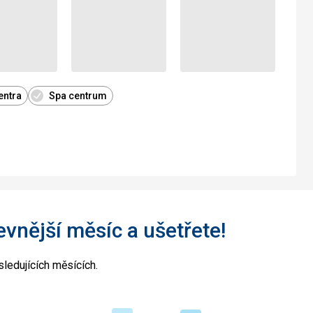
entra
Spa centrum
levnější měsíc a ušetřete!
ledujících měsících.