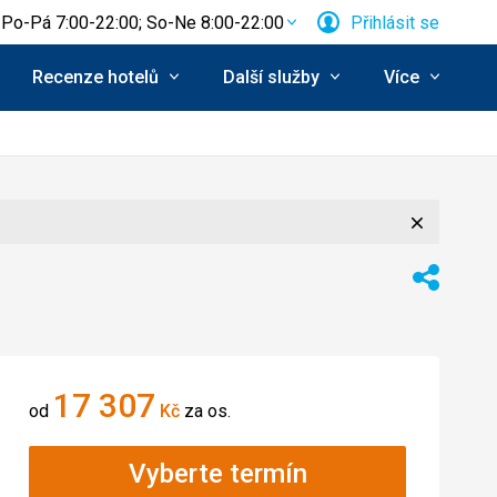
Po-Pá 7:00-22:00; So-Ne 8:00-22:00
Přihlásit se
Recenze hotelů
Další služby
Více
Zavřít
Sdílet
17 307
od
Kč
za os.
Vyberte termín