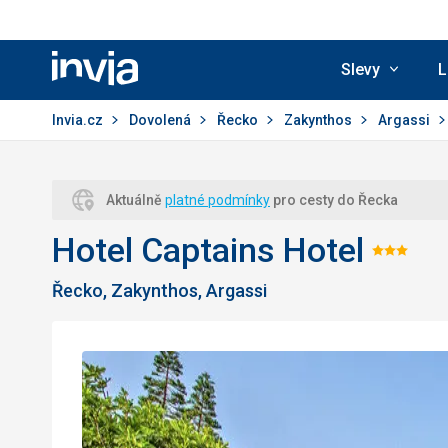
Slevy
L
Invia.cz
Invia.cz
Dovolená
Řecko
Zakynthos
Argassi
Aktuálně
platné podmínky
pro cesty do Řecka
Hotel Captains Hotel
Hodn
Řecko, Zakynthos, Argassi
3/5