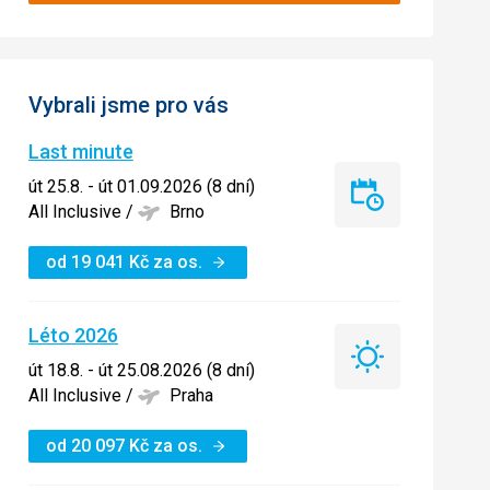
Vybrali jsme pro vás
Last minute
út 25.8. - út 01.09.2026 (8 dní)
Last
All Inclusive
/
Brno
minute
od
19 041
Kč
za os.
Léto 2026
Léto
út 18.8. - út 25.08.2026 (8 dní)
2026
All Inclusive
/
Praha
od
20 097
Kč
za os.