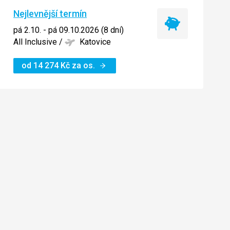
Nejlevnější termín
Nejlevnější
pá 2.10. - pá 09.10.2026 (8 dní)
termín
All Inclusive
/
Katovice
od
14 274
Kč
za os.