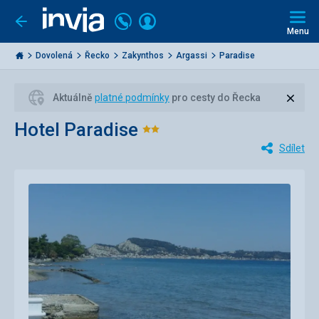
Volejte
Přihlásit
Jít
zpět
226
Menu
se
000
Invia.cz
284
Dovolená
Řecko
Zakynthos
Argassi
Paradise
Zavří
Aktuálně
platné podmínky
pro cesty do Řecka
Hotel Paradise
Hodnocení:
Sdílet
2/5