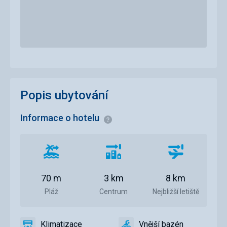
Popis ubytování
Informace o hotelu
Informace
Vzdálenost
Vzdálenost
Vzdálenost
od
od
od
pláže
centra
letiště
70 m
3 km
8 km
města
Pláž
Centrum
Nejbližší letiště
Klimatizace
Vnější bazén