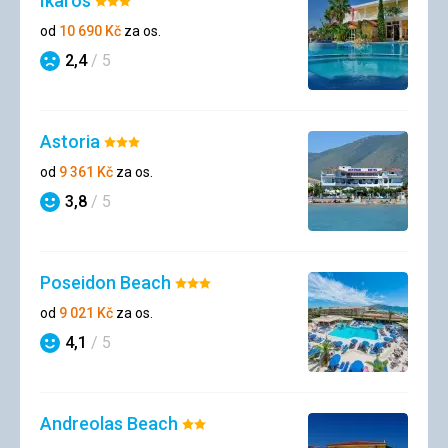
Ikaros
Hodnocení:
3/5
od
10 690
Kč
za os.
2,4
/ 5
Hodnocení
Astoria
Hodnocení:
3/5
od
9 361
Kč
za os.
3,8
/ 5
Hodnocení
Poseidon Beach
Hodnocení:
3/5
od
9 021
Kč
za os.
4,1
/ 5
Hodnocení
Andreolas Beach
Hodnocení: