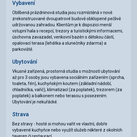
Vybavení
Oblíbená prázdninová studia jsou rozmístěná v nově
zrekonstruované dvoupatrové budově obklopené pečlivě
udržovanou zahradou. Klientům je k dispozici menší
vstupní hala s recepcí, trezory a turistickými informacemi,
úschovna zavazadel, venkovní bazén s dětskou částí,
opalovací terasa (lehátka a slunečníky zdarma) a
parkoviště.
Ubytování
Vkusně zařízená, prostorná studia s možností ubytování
až pro 3 osoby jsou vybavena sociálním zařízením (sprcha,
toaleta, fén), kuchyňským koutem (základní nádobí,
chladnička, vařič), klimatizací (za poplatek), trezorem (za
poplatek) a balkonem nebo terasou s posezením.
Ubytování je nekuřácké.
Strava
Bez stravy - hosté si mohou vařit ve vlastní, dobře
vybavené kuchyňce nebo využít služeb některé z okolních
taveren či restaurací.