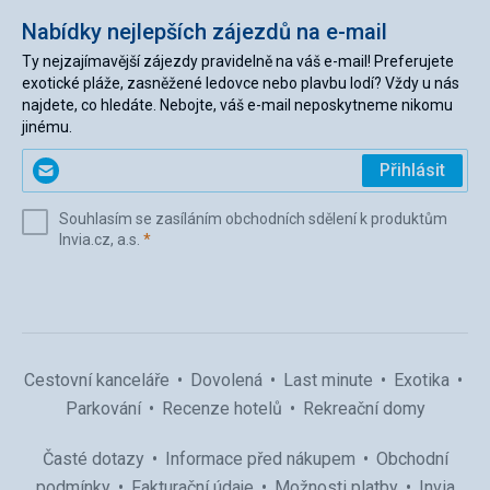
Nabídky nejlepších zájezdů na e-mail
Ty nejzajímavější zájezdy pravidelně na váš e-mail! Preferujete
exotické pláže, zasněžené ledovce nebo plavbu lodí? Vždy u nás
najdete, co hledáte. Nebojte, váš e-mail neposkytneme nikomu
jinému.
Zadejte
Přihlásit
svůj
e-
Souhlasím se zasíláním obchodních sdělení k produktům
mail
(povinné)
Invia.cz, a.s.
*
(povinné)
*
Cestovní kanceláře
Dovolená
Last minute
Exotika
Parkování
Recenze hotelů
Rekreační domy
Časté dotazy
Informace před nákupem
Obchodní
podmínky
Fakturační údaje
Možnosti platby
Invia