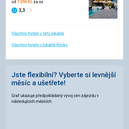
2/5
od
7 096
Kč
za os.
3,3
/ 5
Hodnocení
Všechny hotely v této lokalitě
Všechny hotely v lokalitě Řecko
Jste flexibilní? Vyberte si levnější
měsíc a ušetřete!
Graf ukazuje předpokládaný vývoj cen zájezdu v
následujících měsících.