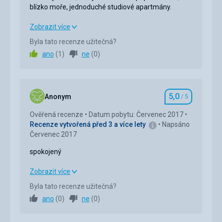
blízko moře, jednoduché studiové apartmány.
Dostali jsme to, co bylo uvedeno v popisu: klidné,
Zobrazit více
blízko moře, jednoduché studiové apartmány.
Byla tato recenze užitečná?
ano
(
1
)
ne
(
0
)
Strava
5,0
/ 5
Ubytování
5,0
/ 5
5,0
Okolí
5,0
/ 5
Anonym
/ 5
Hodnocení
Ověřená recenze
Datum pobytu: Červenec 2017
Služby
5,0
/ 5
Recenze vytvořená před 3 a více lety
Napsáno
Červenec 2017
Cena
5,0
/ 5
spokojený
Pláž
spokojený
Zobrazit více
Pláž Agrassi je úzká a písčitá/kamenitá. Moře je
zpočátku mělké, ale krátkou procházkou se stává
Byla tato recenze užitečná?
Strava
5,0
/ 5
dostatečně hluboké na plavání. Voda je krásně čistá.
ano
(
0
)
ne
(
0
)
Přesto jsme si více užili, že jsme si autem projeli
Ubytování
5,0
/ 5
ostrov a navštívili jiné pláže, přiznávám, že tyto