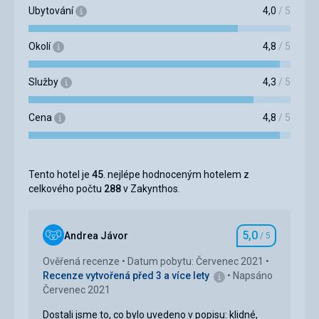
Ubytování
4,0
/ 5
Okolí
4,8
/ 5
Služby
4,3
/ 5
Cena
4,8
/ 5
Tento hotel je
45
. nejlépe hodnoceným hotelem z
celkového počtu
288
v Zakynthos.
5,0
Andrea Jávor
/ 5
Hodnocení
Ověřená recenze
Datum pobytu: Červenec 2021
Recenze vytvořená před 3 a více lety
Napsáno
Červenec 2021
Dostali jsme to, co bylo uvedeno v popisu: klidné,