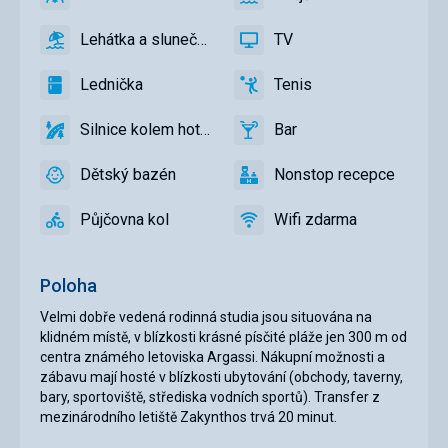
ano
Klimatizace
ano
Vnější
bazén
Lehátka a slunečníky u bazénu zdarma
TV
ano
Lehátka
ano
TV
a
Lednička
Tenis
slunečníky
ano
Lednička
ano
Tenis
u
Silnice kolem hotelu
Bar
bazénu
ano
Silnice
ano
Bar
zdarma
kolem
Dětský bazén
Nonstop recepce
hotelu
ano
Dětský
ano
Nonstop
bazén
recepce
Půjčovna kol
Wifi zdarma
ano
Půjčovna
ano
Wifi
kol
zdarma
Poloha
Velmi dobře vedená rodinná studia jsou situována na
klidném místě, v blízkosti krásné písčité pláže jen 300 m od
centra známého letoviska Argassi. Nákupní možnosti a
zábavu mají hosté v blízkosti ubytování (obchody, taverny,
bary, sportoviště, střediska vodních sportů). Transfer z
mezinárodního letiště Zakynthos trvá 20 minut.