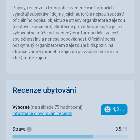
Popisy, recenze a fotografie uvedené v informacích
vyjadřují subjektivní dojmy jejich autorů a nejsou součástí
oficiálního popisu objektu ze strany organizátora zájezdu
(cestovní kanceláře). Skutečné provedení pokojů a jejich
vybavení se může od uvedených informací lišit, za což
společnost Invia nenese odpovědnost. Oficiální popis
poskytnutý organizátorem zájezdu je k dispozici na
stránce vámi vybraného zájezdu po zadání termínu, o
který máte zájem.
Recenze ubytování
Výborné
(na základě 75 hodnocení)
4,3
/ 5
Hodnocení
Informace o ověřování recenzí
Strava
3,5
/ 5