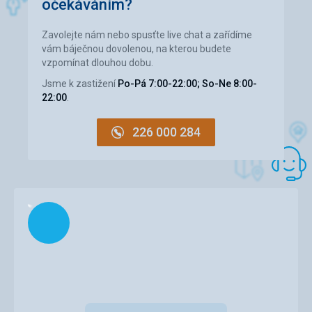
očekáváním?
hory a ty byli nádherné
Strava
Zavolejte nám nebo spusťte live chat a zařídíme
Super, doporučuji
vám báječnou dovolenou, na kterou budete
Ubytování
vzpomínat dlouhou dobu.
Ubytování krásné
Jsme k zastižení
Po-Pá 7:00-22:00; So-Ne 8:00-
Služby
22:00
.
profesionální servis
226 000 284
Načítám