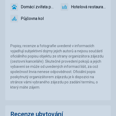
přístup
Domácí zvířata povolena
Hotelová restaurace
ano
Domácí
ano
Hotelová
zvířata
restaurace
Půjčovna kol
povolena
ano
Půjčovna
kol
Popisy, recenze a fotografie uvedené v informacích
vyjadřují subjektivní dojmy jejich autorů a nejsou součástí
oficiálního popisu objektu ze strany organizátora zájezdu
(cestovní kanceláře). Skutečné provedení pokojů a jejich
vybavení se může od uvedených informací lišit, za což
společnost Invia nenese odpovědnost. Oficiální popis
poskytnutý organizátorem zájezdu je k dispozici na
stránce vámi vybraného zájezdu po zadání termínu, o
který máte zájem.
Recenze ubytování