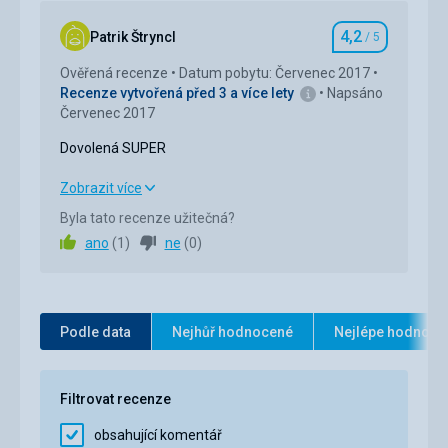
4,2
Okolí
4,0
/ 5
Patrik Štryncl
/ 5
Hodnocení
Ověřená recenze
Datum pobytu: Červenec 2017
Služby
5,0
/ 5
Recenze vytvořená před 3 a více lety
Napsáno
Červenec 2017
Cena
4,0
/ 5
Dovolená SUPER
Pláž
Dovolená SUPER
Zobrazit více
Pláž tam nebyla byl jsem na horách
Byla tato recenze užitečná?
Strava
4,0
/ 5
ano
(
1
)
ne
(
0
)
Ubytování
5,0
/ 5
Okolí
5,0
/ 5
Podle data
Nejhůř hodnocené
Nejlépe hodnoce
Služby
3,0
/ 5
Cena
3,0
/ 5
Filtrovat recenze
obsahující komentář
Pláž