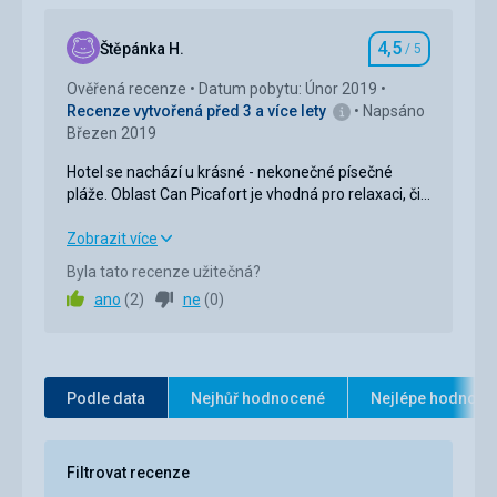
Okolí
5,0
/ 5
4,5
Služby
5,0
/ 5
Štěpánka H.
/ 5
Hodnocení
Ověřená recenze
Datum pobytu: Únor 2019
Cena
5,0
/ 5
Recenze vytvořená před 3 a více lety
Napsáno
Březen 2019
Hotel se nachází u krásné - nekonečné písečné
pláže. Oblast Can Picafort je vhodná pro relaxaci, či
ke sportovnímu využití - zejména delším
procházkám nebo jízdě na kole. Klientelu tvoří
Hotel se nachází u krásné - nekonečné písečné
Zobrazit více
především němečtí důchodci.
pláže. Oblast Can Picafort je vhodná pro relaxaci, či
Byla tato recenze užitečná?
ke sportovnímu využití - zejména delším
ano
(
2
)
ne
(
0
)
procházkám nebo jízdě na kole. Klientelu tvoří
především němečtí důchodci.
Strava
4,0
/ 5
Podle data
Nejhůř hodnocené
Nejlépe hodnoce
Ubytování
4,0
/ 5
Okolí
4,0
/ 5
Filtrovat recenze