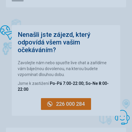
Služby
4,0
/ 5
Cena
4,0
/ 5
Nenašli jste zájezd, který
odpovídá všem vašim
očekáváním?
Zavolejte nám nebo spusťte live chat a zařídíme
vám báječnou dovolenou, na kterou budete
vzpomínat dlouhou dobu.
Jsme k zastižení
Po-Pá 7:00-22:00; So-Ne 8:00-
22:00
.
226 000 284