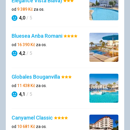
Elegance Vista Blava)
Hodnocení:
3/5
od
9 389
Kč
za os.
4,0
/ 5
Hodnocení
Bluesea Anba Romani
Hodnocení:
4/5
od
16 390
Kč
za os.
4,2
/ 5
Hodnocení
Globales Bouganvilla
Hodnocení:
3/5
od
11 438
Kč
za os.
4,1
/ 5
Hodnocení
Canyamel Classic
Hodnocení:
4/5
od
10 681
Kč
za os.