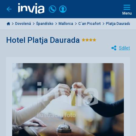
Volejte
Přihlásit
Jít
zpět
226
Menu
se
000
Invia.cz
284
Dovolená
Španělsko
Mallorca
C´an Picafort
Platja Daurada
Hotel Platja Daurada
Hodnocení:
Sdílet
4/5