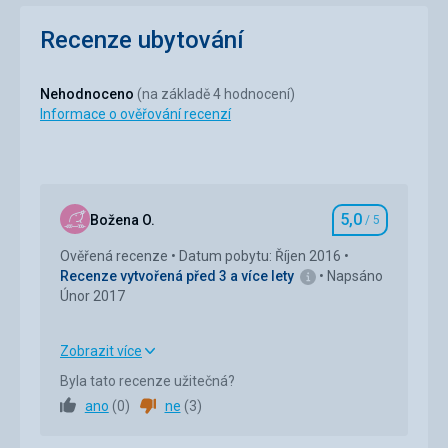
Recenze ubytování
Nehodnoceno
(na základě 4 hodnocení)
Informace o ověřování recenzí
5,0
Božena O.
/ 5
Hodnocení
Ověřená recenze
Datum pobytu: Říjen 2016
Recenze vytvořená před 3 a více lety
Napsáno
Únor 2017
Zobrazit více
Strava
5,0
/ 5
Byla tato recenze užitečná?
ano
(
0
)
ne
(
3
)
Ubytování
5,0
/ 5