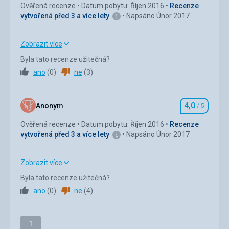
Ověřená recenze
Datum pobytu: Říjen 2016
Recenze
vytvořená před 3 a více lety
Napsáno Únor 2017
Okolí
4,0
/ 5
Služby
4,0
/ 5
Zobrazit více
Strava
5,0
/ 5
Cena
4,0
/ 5
Byla tato recenze užitečná?
ano
(
0
)
ne
(
3
)
Ubytování
5,0
/ 5
Pláž
Okolí
5,0
/ 5
Pláž je pouze pár metrů od samotného hotelu, písčitá -
4,0
Anonym
/ 5
Hodnocení
poměrně čistá. Moře úžasné.
Služby
5,0
/ 5
Ověřená recenze
Datum pobytu: Říjen 2016
Recenze
Strava
vytvořená před 3 a více lety
Napsáno Únor 2017
Bohatý výběr jak u snídaně tak u večeře.
Cena
5,0
/ 5
Ubytování
Hotel je moderně vybavený, čistý a zaměstnanci hotelu
Zobrazit více
jsou profesionální a přátelští.
Strava
4,0
/ 5
Byla tato recenze užitečná?
Služby
ano
(
0
)
ne
(
4
)
Ubytování
4,0
/ 5
Služby hotelu - krásný bazén, a spa-centrum.
Okolí
4,0
/ 5
Stránka
1