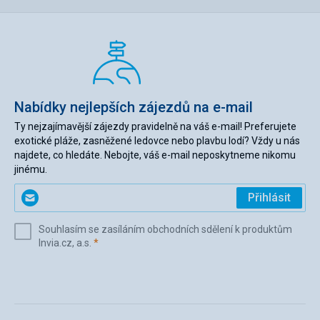
Nabídky nejlepších zájezdů na e-mail
Ty nejzajímavější zájezdy pravidelně na váš e-mail! Preferujete
exotické pláže, zasněžené ledovce nebo plavbu lodí? Vždy u nás
najdete, co hledáte. Nebojte, váš e-mail neposkytneme nikomu
jinému.
Zadejte
Přihlásit
svůj
e-
Souhlasím se zasíláním obchodních sdělení k produktům
mail
(povinné)
Invia.cz, a.s.
*
(povinné)
*