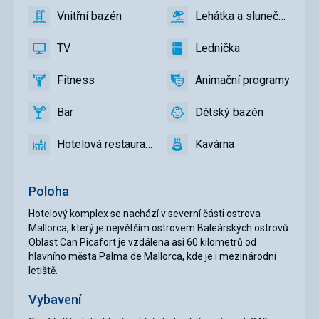
bazén
Vnitřní bazén
Lehátka a slunečníky u 
ano
Vnitřní
ano
Lehátka
bazén
a
TV
Lednička
slunečníky
ano
TV
ano
Lednička
u
Fitness
Animační programy
bazénu
ano
Fitness
ano
Animační
zdarma
programy
Bar
Dětský bazén
ano
Bar
ano
Dětský
bazén
Hotelová restaurace
Kavárna
ano
Hotelová
ano
Kavárna
restaurace
Poloha
Hotelový komplex se nachází v severní části ostrova
Mallorca, který je největším ostrovem Baleárských ostrovů.
Oblast Can Picafort je vzdálena asi 60 kilometrů od
hlavního města Palma de Mallorca, kde je i mezinárodní
letiště.
Vybavení