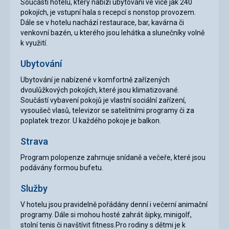
Součástí hotelu, který nabízí ubytování ve více jak 240
pokojích, je vstupní hala s recepcí s nonstop provozem.
Dále se v hotelu nachází restaurace, bar, kavárna či
venkovní bazén, u kterého jsou lehátka a slunečníky volně
k využití.
Ubytování
Ubytování je nabízené v komfortně zařízených
dvoulůžkových pokojích, které jsou klimatizované.
Součástí vybavení pokojů je vlastní sociální zařízení,
vysoušeč vlasů, televizor se satelitními programy či za
poplatek trezor. U každého pokoje je balkon.
Strava
Program polopenze zahrnuje snídaně a večeře, které jsou
podávány formou bufetu.
Služby
V hotelu jsou pravidelně pořádány denní i večerní animační
programy. Dále si mohou hosté zahrát šipky, minigolf,
stolní tenis či navštívit fitness.Pro rodiny s dětmi je k