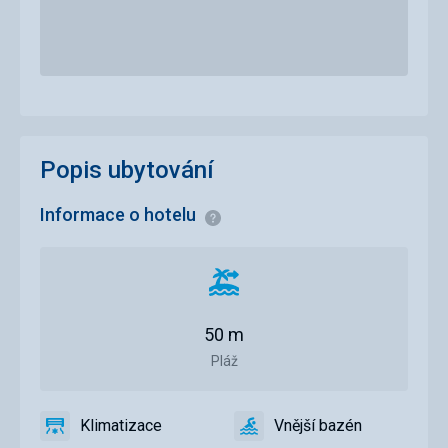
Popis ubytování
Informace o hotelu
Informace
Vzdálenost
od
pláže
50 m
Pláž
Klimatizace
Vnější bazén
ano
Klimatizace
ano
Vnější