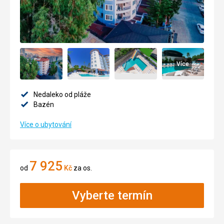
Více
Nedaleko od pláže
Bazén
Více o ubytování
7 925
od
Kč
za os.
Vyberte termín