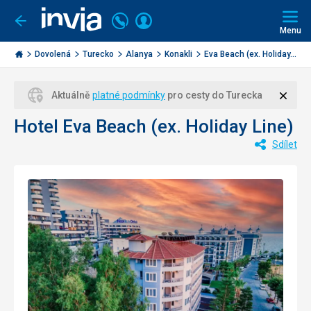
Volejte
Přihlásit
Jít
zpět
226
Menu
se
000
Invia.cz
284
Dovolená
Turecko
Alanya
Konakli
Eva Beach (ex. Holiday...
Zavří
Aktuálně
platné podmínky
pro cesty do Turecka
Hotel Eva Beach (ex. Holiday Line)
Sdílet