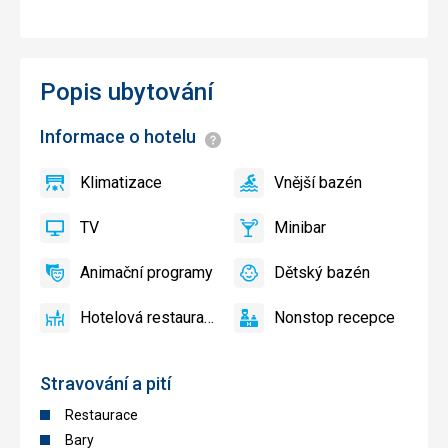
Popis ubytování
Informace o hotelu
Informace
Klimatizace
Vnější bazén
ano
Klimatizace
ano
Vnější
bazén
TV
Minibar
ano
TV
ano
Minibar,
Bar
Animační programy
Dětský bazén
ano
Animační
ano
Dětský
programy
bazén
Hotelová restaurace
Nonstop recepce
ano
Hotelová
ano
Nonstop
restaurace
recepce
Stravování a pití
Restaurace
Bary