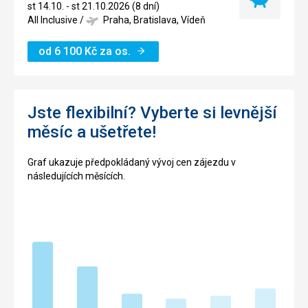
Nejlevnější
st 14.10. - st 21.10.2026 (8 dní)
termín
All Inclusive
/
Praha, Bratislava, Vídeň
od
6 100
Kč
za os.
Jste flexibilní? Vyberte si levnější
měsíc a ušetřete!
Graf ukazuje předpokládaný vývoj cen zájezdu v
následujících měsících.