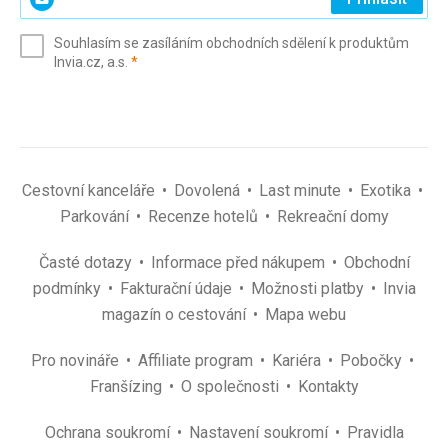
svůj
e-
Souhlasím se zasíláním obchodních sdělení k produktům
mail
(povinné)
Invia.cz, a.s.
*
(povinné)
*
Cestovní kanceláře
Dovolená
Last minute
Exotika
Parkování
Recenze hotelů
Rekreační domy
Časté dotazy
Informace před nákupem
Obchodní
podmínky
Fakturační údaje
Možnosti platby
Invia
magazín o cestování
Mapa webu
Pro novináře
Affiliate program
Kariéra
Pobočky
Franšízing
O společnosti
Kontakty
Ochrana soukromí
Nastavení soukromí
Pravidla