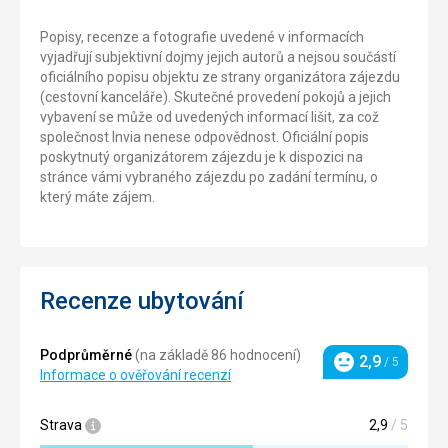
Popisy, recenze a fotografie uvedené v informacích
vyjadřují subjektivní dojmy jejich autorů a nejsou součástí
oficiálního popisu objektu ze strany organizátora zájezdu
(cestovní kanceláře). Skutečné provedení pokojů a jejich
vybavení se může od uvedených informací lišit, za což
společnost Invia nenese odpovědnost. Oficiální popis
poskytnutý organizátorem zájezdu je k dispozici na
stránce vámi vybraného zájezdu po zadání termínu, o
který máte zájem.
Recenze ubytování
Podprůměrné
(na základě 86 hodnocení)
2,9
/ 5
Hodnocení
Informace o ověřování recenzí
Strava
2,9
/ 5