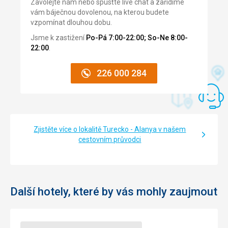
Zavolejte nám nebo spusťte live chat a zařídíme
Cena
1,0
/ 5
vám báječnou dovolenou, na kterou budete
vzpomínat dlouhou dobu.
Jsme k zastižení
Po-Pá 7:00-22:00; So-Ne 8:00-
22:00
.
226 000 284
Zjistěte více o lokalitě Turecko - Alanya v našem
cestovním průvodci
Další hotely, které by vás mohly zaujmout