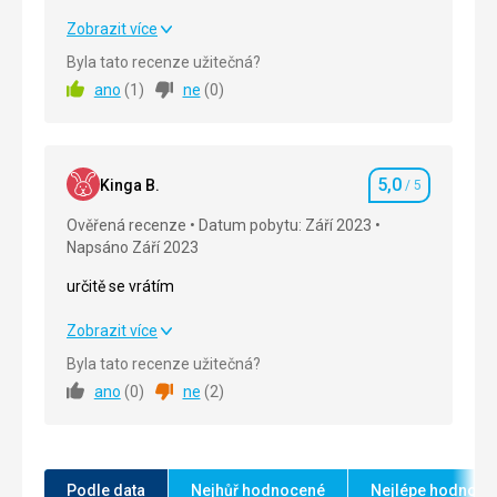
příjemný pobyt, doporučuji tento hotel
Zobrazit více
Byla tato recenze užitečná?
Strava
5,0
/ 5
ano
(
1
)
ne
(
0
)
Ubytování
5,0
/ 5
Okolí
5,0
/ 5
5,0
Kinga B.
/ 5
Hodnocení
Služby
5,0
/ 5
Ověřená recenze
Datum pobytu: Září 2023
Napsáno Září 2023
Cena
5,0
/ 5
určitě se vrátím
Strava
určitě se vrátím
Zobrazit více
není moc na výběr, ale vše je čerstvé a chutné
Byla tato recenze užitečná?
Ubytování
Strava
5,0
/ 5
ano
(
0
)
ne
(
2
)
pokoje denně uklízeny
Ubytování
5,0
/ 5
Služby
hammam na nejvyšší úrovni
Okolí
5,0
/ 5
Tato recenze byla přeložena automaticky přes
Podle data
Nejhůř hodnocené
Nejlépe hodnoce