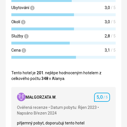
Ubytování
3,0
/ 5
Okolí
3,0
/ 5
Služby
2,8
/ 5
Cena
3,1
/ 5
Tento hotel je
201
. nejlépe hodnoceným hotelem z
celkového počtu
348
v Alanya.
5,0
MAŁGORZATA W.
/ 5
Hodnocení
Ověřená recenze
Datum pobytu: Říjen 2023
Napsáno Březen 2024
příjemný pobyt, doporučuji tento hotel