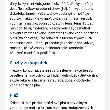
dílny, kvízy, mini klub, junior klub, hřiště, dětský bazén) i
dospělé a zábavné večerní show (folklórní vystoupení,
diskotéky, taneční večery, show cooking). Umožňuje
sportovní aktivity jako např. cvičení ve fitness, aerobik,
vodní gymnastiku, vodní pólo, stolní tenis, tenis, fotbal,
minigolf, biliár, motokáry, plážový volejbal, basketbal,
plavání a motorizované i nemotorizované vodní sporty na
pláži (za poplatek). Pro relaxaci je určeno stylové SPA
centrum s celou řadou procedur (turecké lázně, vířivka,
masáže, tělové zábaly, balneoterapie, kosmetické
ošetření, manikůra, pedikůra).
Služby za poplatek
Trezory, konzumace z minibaru, internet, lekce tenisu,
osvětlení tenisových kurtů, hlídání dětí, služby SPA centra,
služby lékaře, a la carte restaurace, zboží v obchodech,
vodní sporty na pláži.
Pláž
Krásná, široká písčito-oblázková pláž s pozvolným
vstupem do moře a širokou nabídkou motorizovaných i