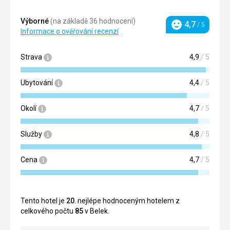
Výborné
(na základě 36 hodnocení)
4,7
/ 5
Hodnocení
Informace o ověřování recenzí
Strava
4,9
/ 5
Ubytování
4,4
/ 5
Okolí
4,7
/ 5
Služby
4,8
/ 5
Cena
4,7
/ 5
Tento hotel je
20
. nejlépe hodnoceným hotelem z
celkového počtu
85
v Belek.