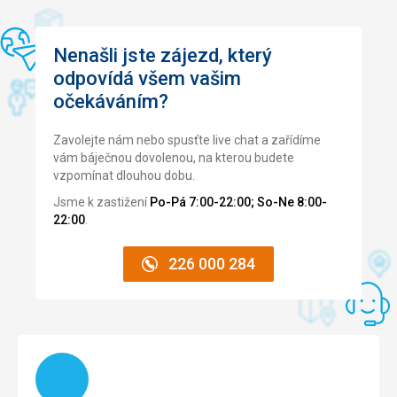
Cena
5,0
/ 5
Nenašli jste zájezd, který
Pláž
odpovídá všem vašim
čistá, písečná, skvělá
očekáváním?
Strava
skvělá
Zavolejte nám nebo spusťte live chat a zařídíme
Ubytování
vám báječnou dovolenou, na kterou budete
dobré
vzpomínat dlouhou dobu.
Služby
Jsme k zastižení
Po-Pá 7:00-22:00; So-Ne 8:00-
tenis, pláž, bary, zábava všechno 10/10
22:00
.
226 000 284
Načítám