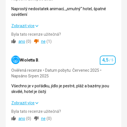
Nemohli jsme požádat o něco, co by nebylo.
Naprostý nedostatek animací, „smutný“ hotel, špatné
Tato recenze byla přeložena automaticky přes
osvětlení
Google Translate
Naprostý nedostatek animací, „smutný“ hotel, špatné
Zobrazit více
osvětlení
Byla tato recenze užitečná?
ano
(
0
)
ne
(
1
)
Strava
5,0
/ 5
Ubytování
2,0
/ 5
4,5
Wioletta B.
/ 5
Hodnocení
Okolí
4,0
/ 5
Ověřená recenze
Datum pobytu: Červenec 2025
Napsáno Srpen 2025
Služby
3,0
/ 5
Všechno je v pořádku, jídlo je pestré, pláž a bazény jsou
Cena
3,0
/ 5
skvělé, hotel je čistý.
Všechno je v pořádku, jídlo je pestré, pláž a bazény jsou
Zobrazit více
Pláž
skvělé, hotel je čistý.
Pláž je blízko, čistá, pěkná
Byla tato recenze užitečná?
ano
(
0
)
ne
(
0
)
Strava
Strava
4,0
/ 5
Velmi chutné, rozmanité, pěkně vystavené