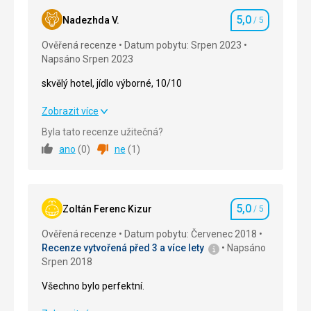
5,0
Nadezhda V.
/ 5
Hodnocení
Ověřená recenze
Datum pobytu: Srpen 2023
Napsáno Srpen 2023
skvělý hotel, jídlo výborné, 10/10
skvělý hotel, jídlo výborné, 10/10
Zobrazit více
Byla tato recenze užitečná?
Strava
5,0
/ 5
ano
(
0
)
ne
(
1
)
Ubytování
5,0
/ 5
Okolí
5,0
/ 5
5,0
Zoltán Ferenc Kizur
/ 5
Hodnocení
Služby
5,0
/ 5
Ověřená recenze
Datum pobytu: Červenec 2018
Recenze vytvořená před 3 a více lety
Napsáno
Cena
5,0
/ 5
Srpen 2018
Všechno bylo perfektní.
Pláž
čistá, písečná, skvělá