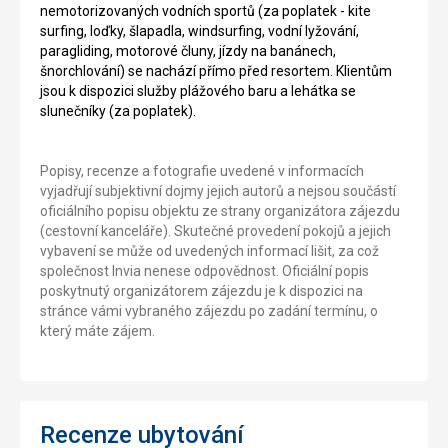
nemotorizovaných vodních sportů (za poplatek - kite
surfing, loďky, šlapadla, windsurfing, vodní lyžování,
paragliding, motorové čluny, jízdy na banánech,
šnorchlování) se nachází přímo před resortem. Klientům
jsou k dispozici služby plážového baru a lehátka se
slunečníky (za poplatek).
Popisy, recenze a fotografie uvedené v informacích
vyjadřují subjektivní dojmy jejich autorů a nejsou součástí
oficiálního popisu objektu ze strany organizátora zájezdu
(cestovní kanceláře). Skutečné provedení pokojů a jejich
vybavení se může od uvedených informací lišit, za což
společnost Invia nenese odpovědnost. Oficiální popis
poskytnutý organizátorem zájezdu je k dispozici na
stránce vámi vybraného zájezdu po zadání termínu, o
který máte zájem.
Recenze ubytování