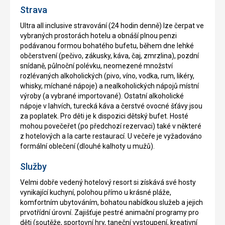
Strava
Ultra all inclusive stravování (24 hodin denně) lze čerpat ve
vybraných prostorách hotelu a obnáší plnou penzi
podávanou formou bohatého bufetu, během dne lehké
občerstvení (pečivo, zákusky, káva, čaj, zmrzlina), pozdní
snídaně, půlnoční polévku, neomezené množství
rozlévaných alkoholických (pivo, víno, vodka, rum, likéry,
whisky, míchané nápoje) a nealkoholických nápojů místní
výroby (a vybrané importované). Ostatní alkoholické
nápoje v lahvích, turecká káva a čerstvé ovocné šťávy jsou
za poplatek. Pro děti je k dispozici dětský bufet. Hosté
mohou povečeřet (po předchozí rezervaci) také v některé
z hotelových a la carte restaurací. U večeře je vyžadováno
formální oblečení (dlouhé kalhoty u mužů).
Služby
Velmi dobře vedený hotelový resort si získává své hosty
vynikající kuchyní, polohou přímo u krásné pláže,
komfortním ubytováním, bohatou nabídkou služeb a jejich
prvotřídní úrovní. Zajišťuje pestré animační programy pro
děti (soutěže, sportovní hry, taneční vystoupení, kreativní