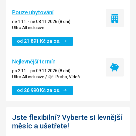
Pouze ubytování
Pouze
ne 1.11. - ne 08.11.2026 (8 dní)
ubytování
Ultra All inclusive
od
21 891
Kč
za os.
Nejlevnější termín
Nejlevnější
po 2.11. - po 09.11.2026 (8 dní)
termín
Ultra All inclusive
/
Praha, Vídeň
od
26 990
Kč
za os.
Jste flexibilní? Vyberte si levnější
měsíc a ušetřete!