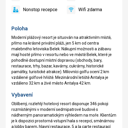
ano
ano
restaurace
Nonstop recepce
Wifi zdarma
ano
Nonstop
ano
Wifi
recepce
zdarma
Poloha
Moderní plážový resort je situován na atraktivním místě,
přímo na krásné privátní pláži, jen 5 km od centra
malebného letoviska Belek. Nákupní možnosti a zábavu
mají hosté přímo v resortu nebo ve městě Belek, které je
pohodlně dostupní místní dopravou (obchody, bary,
restaurace, trhy, bazar, kavárny, cukrárny, historické
památky, turistické atrakce). Milovníci golfu ocení 2 km
vzdálené golfové hřiště. Mezinárodní letiště Antalya je
vzdáleno 32 km a živé město Antalya 42 km.
Vybavení
Oblíbený, rozlehlý hotelový resort disponuje 346 pokoji
rozmístěnými v moderní sedmipatrové budově s
nádherným panoramatickým výhledem na moře. Klientům
je k dispozici prostorná vstupní hala s recepcí, směnárnou
a lobby barem, hlavní restaurace, 5 a la carte restaurací