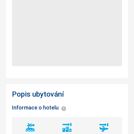
Popis ubytování
Informace o hotelu
Informace
Vzdálenost
Vzdálenost
Vzdálenost