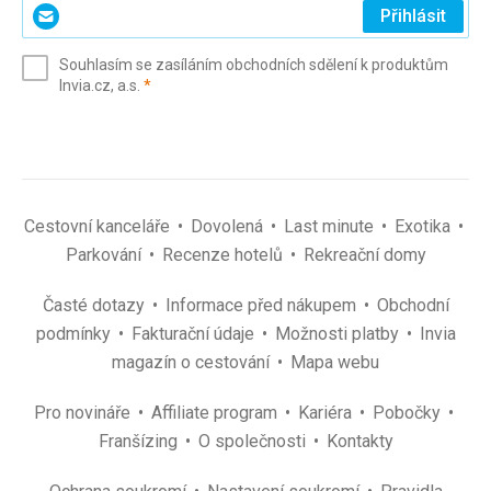
Zadejte
Přihlásit
svůj
e-
Souhlasím se zasíláním obchodních sdělení k produktům
mail
(povinné)
Invia.cz, a.s.
*
(povinné)
*
Cestovní kanceláře
Dovolená
Last minute
Exotika
Parkování
Recenze hotelů
Rekreační domy
Časté dotazy
Informace před nákupem
Obchodní
podmínky
Fakturační údaje
Možnosti platby
Invia
magazín o cestování
Mapa webu
Pro novináře
Affiliate program
Kariéra
Pobočky
Franšízing
O společnosti
Kontakty