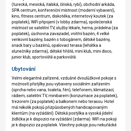
(turecká, mexická, italská, čínská, rybí), obchodní arkáda,
SPA centrum, konferenční místnost (moderní vybavení),
kino, fitness centrum, diskotéka, internetový koutek (za
poplatek), WiFi připojení (v lobby zdarma), společenská
místnost se satelitní TV, služby lékaře, herna, prádelna (za
poplatek), úschovna zavazadel, vnitřní bazén, 4 velké
venkovní bazény, bazén s tobogánem, dětské bazény,
snack bary u bazénů, opalovací terasa (lehátka a
slunečníky zdarma), dětské hřiště, mini klub, mini disco,
junior klub, sportoviště a parkoviště.
Ubytování
Velmi elegantně zařízené, vzdušné dvoulůžkové pokoje s
možností přistýlky jsou vybaveny sociálním zařízením
(sprcha nebo vana, toaleta, fén), telefonem, klimatizací,
rádiem, satelitní TV, minibarem (konzumace za poplatek),
trezorem (za poplatek) a balkonem nebo terasou. Hotel
má několik pokojů přizpůsobených handicapovaným
klientům (na vyžádání). Dětská postýlka a vysoká jídelní
židlička je k dispozici na vyžádání (zdarma). WiFi na pokoji
je k dispozici za poplatek. Všechny pokoje jsou nekuřácké.