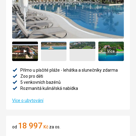
Více
Přímo u písčité pláže - lehátka a slunečníky zdarma
Zoo pro děti
5 venkovních bazénů
Rozmanitá kulinářská nabídka
Více o ubytování
18 997
od
Kč
za os.