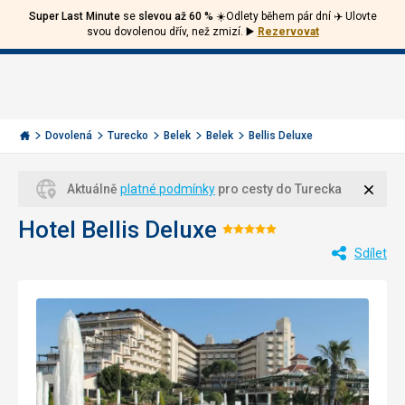
Super Last Minute
se
slevou až 60 %
☀️Odlety během pár dní ✈️ Ulovte
Volejte
Přihlásit
Jít
svou dovolenou dřív, než zmizí.
▶️
Rezervovat
zpět
226
Menu
se
000
Invia.cz
284
Dovolená
Turecko
Belek
Belek
Bellis Deluxe
Zavří
Aktuálně
platné podmínky
pro cesty do Turecka
Hotel Bellis Deluxe
Hodnocení:
Sdílet
5/5