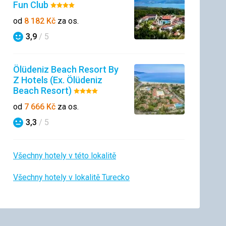
Fun Club
Hodnocení:
4/5
od
8 182
Kč
za os.
3,9
/ 5
Hodnocení
Ölüdeniz Beach Resort By
Z Hotels (Ex. Ölüdeniz
Beach Resort)
Hodnocení:
4/5
od
7 666
Kč
za os.
3,3
/ 5
Hodnocení
Všechny hotely v této lokalitě
Všechny hotely v lokalitě Turecko