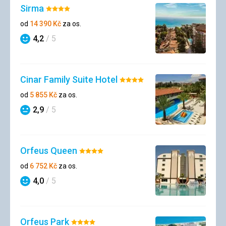
Sirma
Hodnocení:
4/5
od
14 390
Kč
za os.
4,2
/ 5
Hodnocení
Cinar Family Suite Hotel
Hodnocení:
4/5
od
5 855
Kč
za os.
2,9
/ 5
Hodnocení
Orfeus Queen
Hodnocení:
4/5
od
6 752
Kč
za os.
4,0
/ 5
Hodnocení
Orfeus Park
Hodnocení: