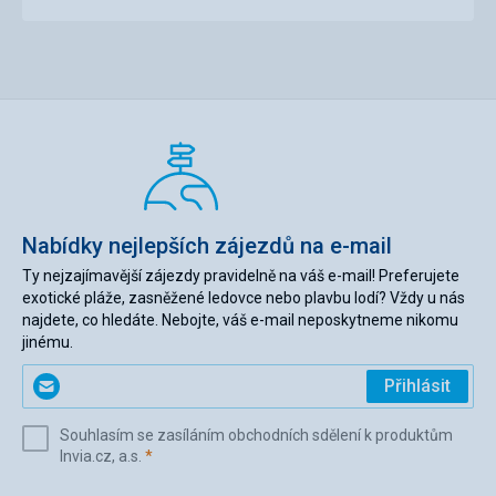
Nabídky nejlepších zájezdů na e-mail
Ty nejzajímavější zájezdy pravidelně na váš e-mail! Preferujete
exotické pláže, zasněžené ledovce nebo plavbu lodí? Vždy u nás
najdete, co hledáte. Nebojte, váš e-mail neposkytneme nikomu
jinému.
Zadejte
Přihlásit
svůj
e-
Souhlasím se zasíláním obchodních sdělení k produktům
mail
(povinné)
Invia.cz, a.s.
*
(povinné)
*