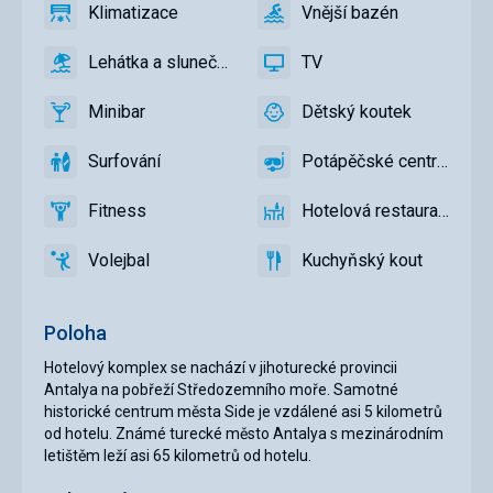
Klimatizace
Vnější bazén
ano
Klimatizace
ano
Vnější
bazén
Lehátka a slunečníky u bazénu zdarma
TV
ano
Lehátka
ano
TV
a
Minibar
Dětský koutek
slunečníky
ano
Minibar,
ano
Dětský
u
Bar
koutek,
Surfování
Potápěčské centrum
bazénu
Dětský
ano
Surfování
ano
Potápěčské
zdarma,
bazén
centrum
Lehátka
Fitness
Hotelová restaurace
ano
Fitness
ano
Hotelová
a
restaurace
slunečníky
Volejbal
Kuchyňský kout
ano
na
Volejbal
ano
Kuchyňský
pláži
kout
zdarma
Poloha
Hotelový komplex se nachází v jihoturecké provincii
Antalya na pobřeží Středozemního moře. Samotné
historické centrum města Side je vzdálené asi 5 kilometrů
od hotelu. Známé turecké město Antalya s mezinárodním
letištěm leží asi 65 kilometrů od hotelu.