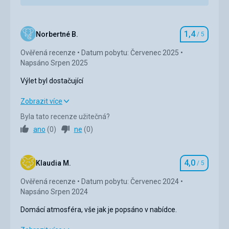
1,4
Norbertné B.
/ 5
Hodnocení
Ověřená recenze
Datum pobytu: Červenec 2025
Napsáno Srpen 2025
Výlet byl dostačující
Výlet byl dostačující
Zobrazit více
Byla tato recenze užitečná?
Strava
1,0
/ 5
ano
(
0
)
ne
(
0
)
Ubytování
5,0
/ 5
4,0
Okolí
1,0
/ 5
Klaudia M.
/ 5
Hodnocení
Ověřená recenze
Datum pobytu: Červenec 2024
Služby
1,0
/ 5
Napsáno Srpen 2024
Cena
1,0
/ 5
Domácí atmosféra, vše jak je popsáno v nabídce.