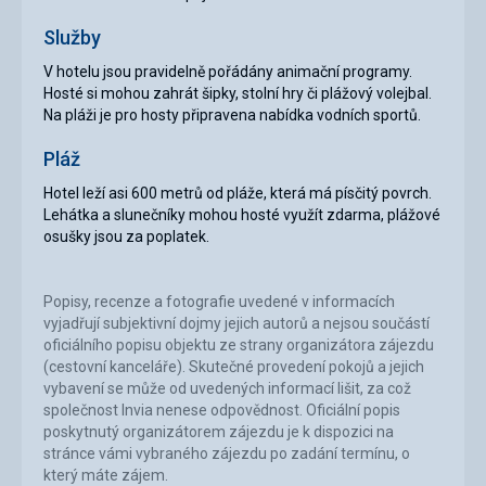
Služby
V hotelu jsou pravidelně pořádány animační programy.
Hosté si mohou zahrát šipky, stolní hry či plážový volejbal.
Na pláži je pro hosty připravena nabídka vodních sportů.
Pláž
Hotel leží asi 600 metrů od pláže, která má písčitý povrch.
Lehátka a slunečníky mohou hosté využít zdarma, plážové
osušky jsou za poplatek.
Popisy, recenze a fotografie uvedené v informacích
vyjadřují subjektivní dojmy jejich autorů a nejsou součástí
oficiálního popisu objektu ze strany organizátora zájezdu
(cestovní kanceláře). Skutečné provedení pokojů a jejich
vybavení se může od uvedených informací lišit, za což
společnost Invia nenese odpovědnost. Oficiální popis
poskytnutý organizátorem zájezdu je k dispozici na
stránce vámi vybraného zájezdu po zadání termínu, o
který máte zájem.