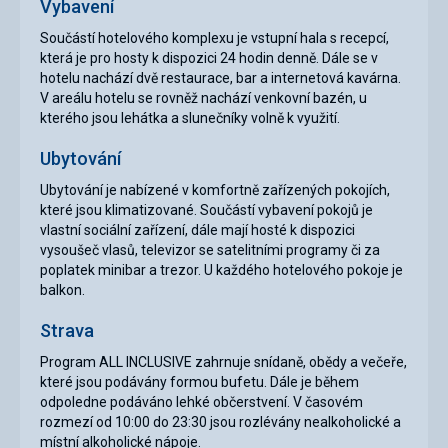
Vybavení
Součástí hotelového komplexu je vstupní hala s recepcí,
která je pro hosty k dispozici 24 hodin denně. Dále se v
hotelu nachází dvě restaurace, bar a internetová kavárna.
V areálu hotelu se rovněž nachází venkovní bazén, u
kterého jsou lehátka a slunečníky volně k využití.
Ubytování
Ubytování je nabízené v komfortně zařízených pokojích,
které jsou klimatizované. Součástí vybavení pokojů je
vlastní sociální zařízení, dále mají hosté k dispozici
vysoušeč vlasů, televizor se satelitními programy či za
poplatek minibar a trezor. U každého hotelového pokoje je
balkon.
Strava
Program ALL INCLUSIVE zahrnuje snídaně, obědy a večeře,
které jsou podávány formou bufetu. Dále je během
odpoledne podáváno lehké občerstvení. V časovém
rozmezí od 10:00 do 23:30 jsou rozlévány nealkoholické a
místní alkoholické nápoje.