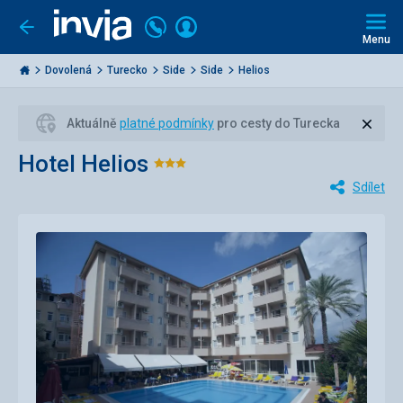
Volejte
Přihlásit
Jít
zpět
226
Menu
se
000
Invia.cz
284
Dovolená
Turecko
Side
Side
Helios
Zavří
Aktuálně
platné podmínky
pro cesty do Turecka
Hotel Helios
Hodnocení:
Sdílet
3/5