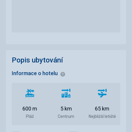
Popis ubytování
Informace o hotelu
Informace
Vzdálenost
Vzdálenost
Vzdálenost
od
od
od
pláže
centra
letiště
600 m
5 km
65 km
města
Pláž
Centrum
Nejbližší letiště