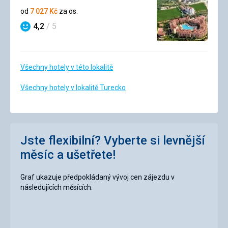
4/5
od
7 027
Kč
za os.
4,2
/ 5
Hodnocení
Všechny hotely v této lokalitě
Všechny hotely v lokalitě Turecko
Jste flexibilní? Vyberte si levnější
měsíc a ušetřete!
Graf ukazuje předpokládaný vývoj cen zájezdu v
následujících měsících.