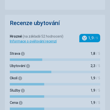
Recenze ubytování
Hrozné
(na základě 52 hodnocení)
1,9
/ 5
Hodnocení
Informace o ověřování recenzí
Strava
1,8
/ 5
Ubytování
2,3
/ 5
Okolí
1,9
/ 5
Služby
1,9
/ 5
Cena
1,9
/ 5