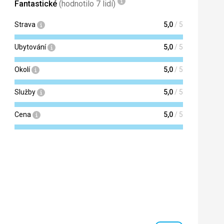
Fantastické
(hodnotilo 7 lidí)
Strava
5,0
/ 5
Ubytování
5,0
/ 5
Okolí
5,0
/ 5
Služby
5,0
/ 5
Cena
5,0
/ 5