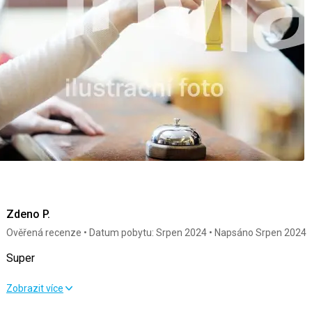
Tato recenze byla přeložena automaticky přes Google Translat
Zdeno P.
Ověřená recenze
Datum pobytu: Srpen 2024
Napsáno Srpen 2024
Super
Super
Zobrazit více