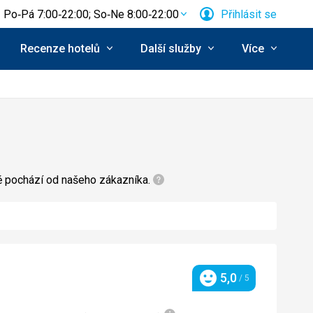
Po‑Pá 7:00‑22:00; So‑Ne 8:00‑22:00
Přihlásit se
Recenze hotelů
Další služby
Více
ně pochází od našeho zákazníka.
5,0
/ 5
Hodnocení