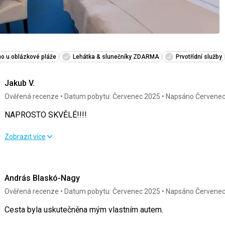
o u oblázkové pláže
Lehátka & slunečníky ZDARMA
Prvotřídní služby
Jakub V.
Ověřená recenze
Datum pobytu: Červenec 2025
Napsáno Červenec
NAPROSTO SKVĚLÉ!!!!
NAPROSTO SKVĚLÉ!!!!
Zobrazit více
Strava
5,0
/ 5
Služby
András Blaskó-Nagy
Ubytování
5,0
/ 5
Cena
Ověřená recenze
Datum pobytu: Červenec 2025
Napsáno Červenec
Okolí
5,0
/ 5
Cesta byla uskutečněna mým vlastním autem.