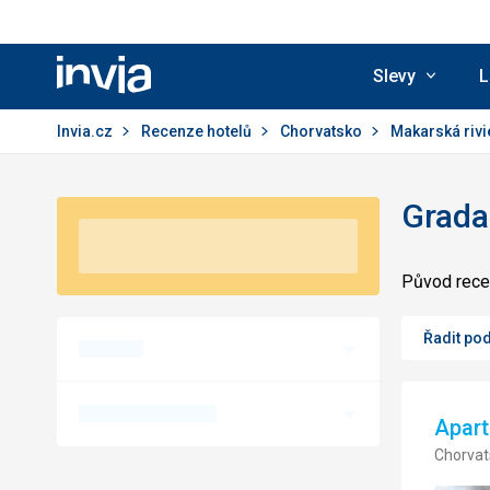
Slevy
L
Invia.cz
Invia.cz
Recenze hotelů
Chorvatsko
Makarská riv
Gradac
Původ recen
Řadit pod
Apar
Chorvat