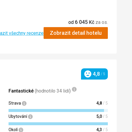
5,0
/ 5
6 045
od
Kč
za os.
5,0
/ 5
Zobrazit detail hotelu
azit všechny recenze
ky byly k dispozici, nebylo tam moc
4,8
/ 5
Hodnocení
Fantastické
(hodnotilo 34 lidí)
Strava
4,8
/ 5
Ubytování
5,0
/ 5
Okolí
4,3
/ 5