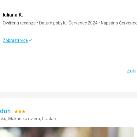
Strava
4,0
/ 5
Služby
Iuliana K.
Ubytování
5,0
/ 5
Cena
Ověřená recenze
Datum pobytu: Červenec 2024
Napsáno Červenec
Okolí
5,0
/ 5
Zobrazit více
Strava
5,0
/ 5
Služby
Ubytování
5,0
/ 5
Cena
Zobr
Okolí
5,0
/ 5
jdon
Hodnocení:
sko, Makarská riviéra, Gradac
3/5