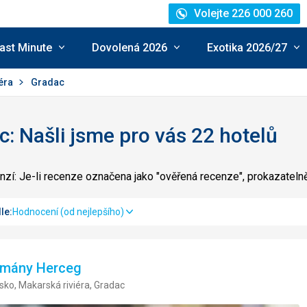
Volejte 226 000 260
ast Minute
Dovolená 2026
Exotika 2026/27
iéra
Gradac
: Našli jsme pro vás 22 hotelů
zí: Je-li recenze označena jako "ověřená recenze", prokazatel
le:
Hodnocení (od nejlepšího)
tmány Herceg
sko, Makarská riviéra, Gradac