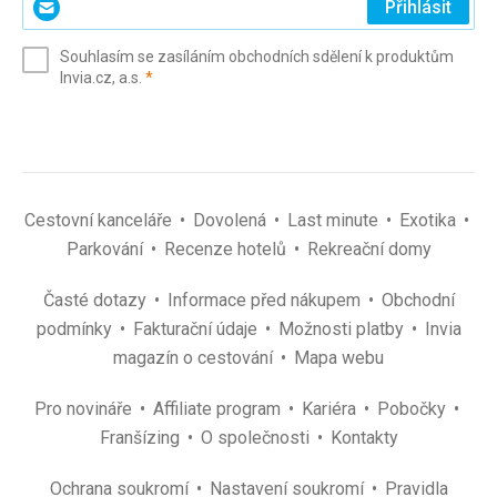
Přihlásit
svůj
e-
Souhlasím se zasíláním obchodních sdělení k produktům
mail
(povinné)
Invia.cz, a.s.
*
(povinné)
*
Cestovní kanceláře
Dovolená
Last minute
Exotika
Parkování
Recenze hotelů
Rekreační domy
Časté dotazy
Informace před nákupem
Obchodní
podmínky
Fakturační údaje
Možnosti platby
Invia
magazín o cestování
Mapa webu
Pro novináře
Affiliate program
Kariéra
Pobočky
Franšízing
O společnosti
Kontakty
Ochrana soukromí
Nastavení soukromí
Pravidla