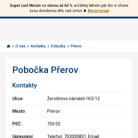
Super Last Minute
se
slevou až 60 %
☀️Odlety během pár dní ✈️ Ulovte
Volejte
Přihlásit
Jít
svou dovolenou dřív, než zmizí.
▶️
Rezervovat
zpět
226
Menu
se
000
Invia.cz
290
O nás
Kontakty
Pobočky
Přerov
Pobočka Přerov
Kontakty
Ulice:
Žerotínovo náměstí 163/12
Město:
Přerov
PSČ:
750 02
Upřesnění:
Telefon: 702000851, Email: