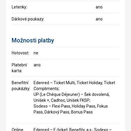
Letenky:
ano
Dárkové poukazy:
ano
Možnosti platby
Hotovost:
ne
Platební
ano
karta:
Benefitní
Edenred – Ticket Multi, Ticket Holiday, Ticket
poukázky:
Compliments;
UP (Le Chéque Déjeuner) – Šek dovolená,
Unišek +, Cadhoc, Unišek FKSP;
Sodexo – Flexi Pass, Holiday Pass, Fokus
Pass, Dárkový Pass, Bonus Pass
Online
Edenred – E-ticket; Benefity, a.s.; Sodexo –