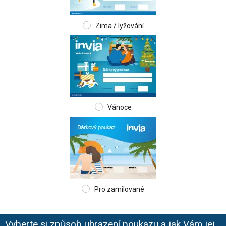
Zima / lyžování
Vánoce
Pro zamilované
Vyberte si způsob uhrazení poukazu a jak Vám jej