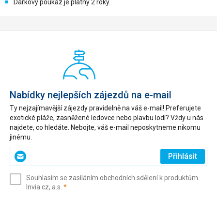
Dárkový poukaz je platný 2 roky.
Nabídky nejlepších zájezdů na e-mail
Ty nejzajímavější zájezdy pravidelně na váš e-mail! Preferujete
exotické pláže, zasněžené ledovce nebo plavbu lodí? Vždy u nás
najdete, co hledáte. Nebojte, váš e-mail neposkytneme nikomu
jinému.
Zadejte
Přihlásit
svůj
e-
Souhlasím se zasíláním obchodních sdělení k produktům
mail
(povinné)
Invia.cz, a.s.
*
(povinné)
*