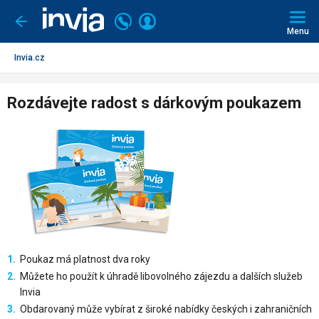
Invia.cz
Volejte
Přihlásit
Jít
zpět
226
Menu
se
000
297
Invia.cz
Rozdávejte radost s dárkovým poukazem
Poukaz má platnost dva roky
Můžete ho použít k úhradě libovolného zájezdu a dalších služeb
Invia
Obdarovaný může vybírat z široké nabídky českých i zahraničních