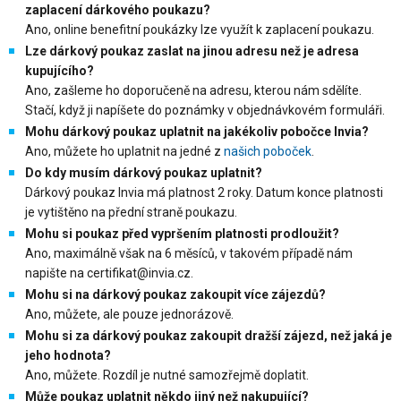
zaplacení dárkového poukazu?
Ano, online benefitní poukázky lze využít k zaplacení poukazu.
Lze dárkový poukaz zaslat na jinou adresu než je adresa
kupujícího?
Ano, zašleme ho doporučeně na adresu, kterou nám sdělíte.
Stačí, když ji napíšete do poznámky v objednávkovém formuláři.
Mohu dárkový poukaz uplatnit na jakékoliv pobočce Invia?
Ano, můžete ho uplatnit na jedné z
našich poboček
.
Do kdy musím dárkový poukaz uplatnit?
Dárkový poukaz Invia má platnost 2 roky. Datum konce platnosti
je vytištěno na přední straně poukazu.
Mohu si poukaz před vypršením platnosti prodloužit?
Ano, maximálně však na 6 měsíců, v takovém případě nám
napište na certifikat@invia.cz.
Mohu si na dárkový poukaz zakoupit více zájezdů?
Ano, můžete, ale pouze jednorázově.
Mohu si za dárkový poukaz zakoupit dražší zájezd, než jaká je
jeho hodnota?
Ano, můžete. Rozdíl je nutné samozřejmě doplatit.
Může poukaz uplatnit někdo jiný než nakupující?