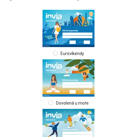
Eurovíkendy
Dovolená u moře