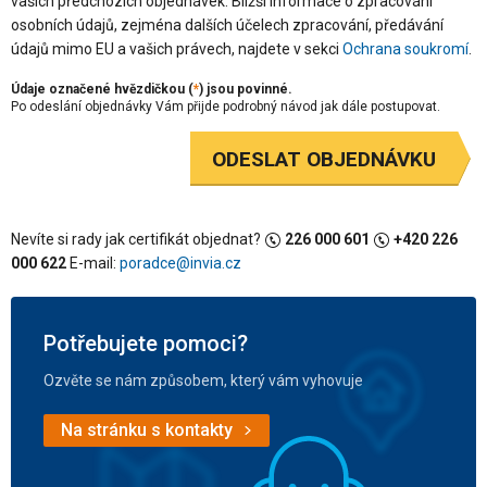
vašich předchozích objednávek. Bližší informace o zpracování
osobních údajů, zejména dalších účelech zpracování, předávání
údajů mimo EU a vašich právech, najdete v sekci
Ochrana soukromí
.
Údaje označené hvězdičkou (
*
) jsou povinné.
Po odeslání objednávky Vám přijde podrobný návod jak dále postupovat.
ODESLAT OBJEDNÁVKU
Nevíte si rady jak certifikát objednat?
226 000 601
+420 226
000 622
E-mail:
poradce@invia.cz
Potřebujete pomoci?
Ozvěte se nám způsobem, který vám vyhovuje
Na stránku s kontakty