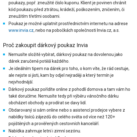
poukazy, popř. zneužité číslo kuponu. Klient je povinen chránit
kód poukazu před ztrátou, krádeží, poškozením, zničením, či
zneužitím třetími osobami.
Poukaz je možné uplatnit prostřednictvím internetu na adrese
www.invia.cz
, nebo na pobočkách společnosti Invia.cz, a.s.
Proč zakoupit dárkový poukaz Invia
Nemusíte složitě vybírat, dárkový poukaz na dovolenou jako
dárek zaručeně potěší každého.
Je ideálním tipem na dárek pro toho, o kom víte, že rád cestuje,
ale nejste si jisti, kam by odjel nejraději a který termín je
nejvhodnější.
Dárkový poukaz pořídíte online z pohodlí domova a tam vám ho
také doručíme. Nemusíte tedy při výběru vánočního dárku
obcházet obchody a prodírat se davy lidí.
Obdarovaný si sám online nebo s asistencí prodejce vybere z
nabídky tisíců zájezdů do celého světa od více než 120+
pojištěných a prověřených cestovních kanceláří.
Nabídka zahrnuje letní i zimní sezónu.