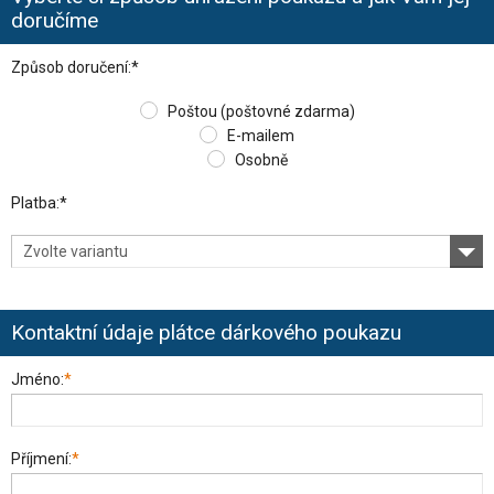
doručíme
Způsob doručení:*
Poštou (poštovné zdarma)
E-mailem
Osobně
Platba:*
Zvolte variantu
Kontaktní údaje plátce dárkového poukazu
Jméno:
*
Příjmení:
*