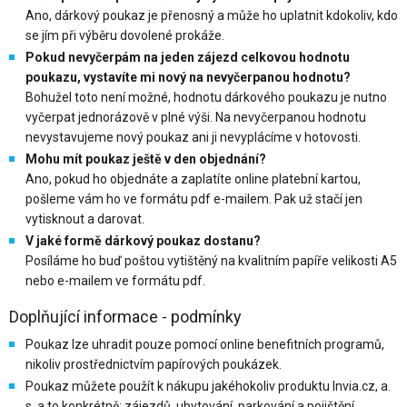
Ano, dárkový poukaz je přenosný a může ho uplatnit kdokoliv, kdo
se jím při výběru dovolené prokáže.
Pokud nevyčerpám na jeden zájezd celkovou hodnotu
poukazu, vystavíte mi nový na nevyčerpanou hodnotu?
Bohužel toto není možné, hodnotu dárkového poukazu je nutno
vyčerpat jednorázově v plné výši. Na nevyčerpanou hodnotu
nevystavujeme nový poukaz ani ji nevyplácíme v hotovosti.
Mohu mít poukaz ještě v den objednání?
Ano, pokud ho objednáte a zaplatíte online platební kartou,
pošleme vám ho ve formátu pdf e-mailem. Pak už stačí jen
vytisknout a darovat.
V jaké formě dárkový poukaz dostanu?
Posíláme ho buď poštou vytištěný na kvalitním papíře velikosti A5
nebo e-mailem ve formátu pdf.
Doplňující informace - podmínky
Poukaz lze uhradit pouze pomocí online benefitních programů,
nikoliv prostřednictvím papírových poukázek.
Poukaz můžete použít k nákupu jakéhokoliv produktu Invia.cz, a.
s. a to konkrétně: zájezdů, ubytování, parkování a pojištění.