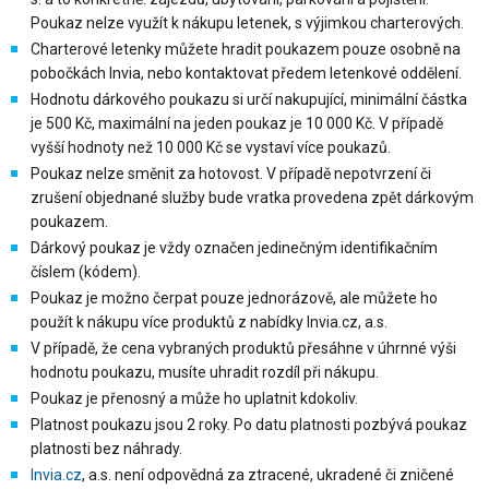
Poukaz nelze využít k nákupu letenek, s výjimkou charterových.
Charterové letenky můžete hradit poukazem pouze osobně na
pobočkách Invia, nebo kontaktovat předem letenkové oddělení.
Hodnotu dárkového poukazu si určí nakupující, minimální částka
je 500 Kč, maximální na jeden poukaz je 10 000 Kč. V případě
vyšší hodnoty než 10 000 Kč se vystaví více poukazů.
Poukaz nelze směnit za hotovost. V případě nepotvrzení či
zrušení objednané služby bude vratka provedena zpět dárkovým
poukazem.
Dárkový poukaz je vždy označen jedinečným identifikačním
číslem (kódem).
Poukaz je možno čerpat pouze jednorázově, ale můžete ho
použít k nákupu více produktů z nabídky Invia.cz, a.s.
V případě, že cena vybraných produktů přesáhne v úhrnné výši
hodnotu poukazu, musíte uhradit rozdíl při nákupu.
Poukaz je přenosný a může ho uplatnit kdokoliv.
Platnost poukazu jsou 2 roky. Po datu platnosti
pozbývá poukaz
platnosti bez náhrady
.
Invia.cz
, a.s. není odpovědná za ztracené, ukradené či zničené