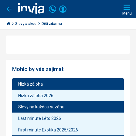
Volejte
Přihlásit
Jít
zpět
226
Menu
se
000
Invia.cz
290
Slevy a akce
Děti zdarma
Mohlo by vás zajímat
Nízká záloha
Nízká záloha 2026
Slevy na každou sezónu
Last minute Léto 2026
First minute Exotika 2025/2026