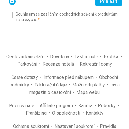
Přihlásit
svůj
e-
Souhlasím se zasíláním obchodních sdělení k produktům
mail
(povinné)
Invia.cz, a.s.
*
(povinné)
*
Cestovní kanceláře
Dovolená
Last minute
Exotika
Parkování
Recenze hotelů
Rekreační domy
Časté dotazy
Informace před nákupem
Obchodní
podmínky
Fakturační údaje
Možnosti platby
Invia
magazín o cestování
Mapa webu
Pro novináře
Affiliate program
Kariéra
Pobočky
Franšízing
O společnosti
Kontakty
Ochrana soukromí
Nastavení soukromí
Pravidla