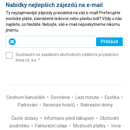
Nabídky nejlepších zájezdů na e-mail
Ty nejzajímavější zájezdy pravidelně na váš e-mail! Preferujete
exotické pláže, zasněžené ledovce nebo plavbu lodí? Vždy u nás
najdete, co hledáte. Nebojte, váš e-mail neposkytneme nikomu
jinému.
Zadejte
Přihlásit
svůj
e-
Souhlasím se zasíláním obchodních sdělení k produktům
mail
(povinné)
Invia.cz, a.s.
*
(povinné)
*
Cestovní kanceláře
Dovolená
Last minute
Exotika
Parkování
Recenze hotelů
Rekreační domy
Časté dotazy
Informace před nákupem
Obchodní
podmínky
Fakturační údaje
Možnosti platby
Invia