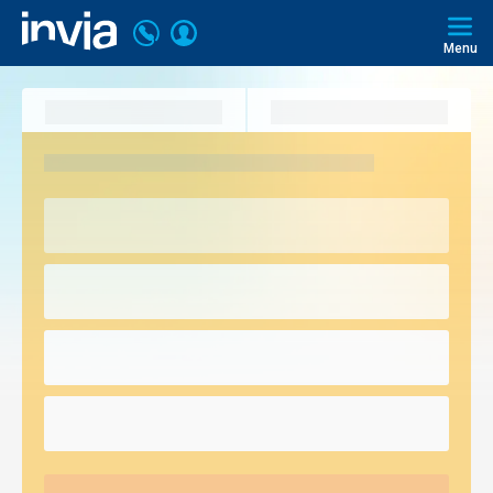
Volejte
Přihlásit
Invia.cz
226
Menu
se
000
297