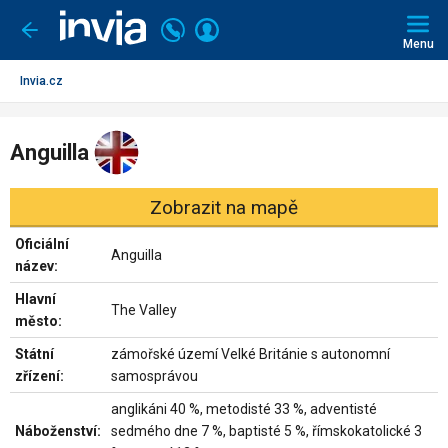
Invia.cz
Volejte
Přihlásit
Jít
zpět
226
Menu
se
000
290
Invia.cz
Anguilla
Zobrazit na mapě
Oficiální
Anguilla
název:
Hlavní
The Valley
město:
Státní
zámořské území Velké Británie s autonomní
zřízení:
samosprávou
anglikáni 40 %, metodisté 33 %, adventisté
Náboženství:
sedmého dne 7 %, baptisté 5 %, římskokatolické 3