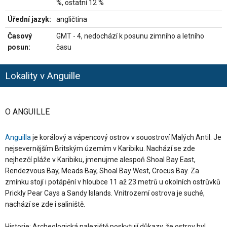
%, ostatní 12 %
Úřední jazyk:
angličtina
Časový
GMT - 4, nedochází k posunu zimního a letního
posun:
času
Lokality v Anguille
O ANGUILLE
Anguilla
je korálový a vápencový ostrov v souostroví Malých Antil. Je
nejsevernějším Britským územím v Karibiku. Nachází se zde
nejhezčí pláže v Karibiku, jmenujme alespoň Shoal Bay East,
Rendezvous Bay, Meads Bay, Shoal Bay West, Crocus Bay. Za
zmínku stojí i potápění v hloubce 11 až 23 metrů u okolních ostrůvků
Prickly Pear Cays a Sandy Islands. Vnitrozemí ostrova je suché,
nachází se zde i saliniště.
Historie: Archeologická naleziště poskytují důkazy, že ostrov byl