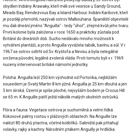
obydlen Indiány Arawaky, kteří měli své vesnice u Sandy Ground,
Meads Bay, Rendezvous Bay a Island Harbour. Indiáni Karibové, kteří
je později přemohli, nazývali ostrov Malliouhana. Španělští objevitelé
mu dali dnešní jméno "Anguilla" - tedy "úhoř", zřejmě kvůli jeho tvaru.
První kolonie byla založena v roce 1650 a prakticky zůstala pod
Británií do dnešních dob. Sucho nedávalo mnoho možností k
vytváření plantáží, a proto Anguilla vyvážela tabák, bavlnu a sůl. V r.
1967 se ostrov odtrhl od Sv. Kryštofa a Nevisu a byla nelegálně
svržena původní, legálně zvolená vláda. Proti tomuto byli v r. 1969
nuceny intervenovat britské námořní jednotky.
Poloha: Anguilla leží 250 km východně od Portorika, nejbližším
sousedem je Svatý Martin 8 km jižně. Anguilla je 25 km dlouhá a jen
5 km široká. Území je spíše ploché, nejvyšším bodem je Crocus Hill
se 65 m. K Anguille patří ještě několik malých okolních ostrůvků.
Flóra a fauna: Vegetace ostrova je suchomilná a velmi řídká.
Kokosové palmy rostou v plážových oblastech. Na Anguille lze
nalézt 80 druhů ptactva, včetně kolibříků. Saliniště pak přitahují
volavky, rajky a kachny. Národním ptákem Anguilly je hrdlička.