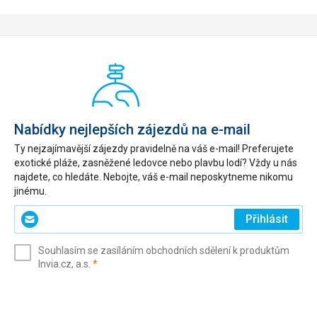
Nabídky nejlepších zájezdů na e-mail
Ty nejzajímavější zájezdy pravidelně na váš e-mail! Preferujete
exotické pláže, zasněžené ledovce nebo plavbu lodí? Vždy u nás
najdete, co hledáte. Nebojte, váš e-mail neposkytneme nikomu
jinému.
Zadejte
Přihlásit
svůj
e-
Souhlasím se zasíláním obchodních sdělení k produktům
mail
(povinné)
Invia.cz, a.s.
*
(povinné)
*