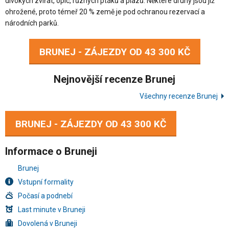
divokých zvířat, opic, různých ptáků a plazů. Některé druhy jsou již
ohrožené, proto témeř 20 % země je pod ochranou rezervací a
národních parků.
BRUNEJ - ZÁJEZDY OD
43 300 KČ
Nejnovější recenze Brunej
Všechny recenze Brunej
BRUNEJ - ZÁJEZDY OD
43 300 KČ
Informace o Bruneji
Brunej
Vstupní formality
Počasí a podnebí
Last minute v Bruneji
Dovolená v Bruneji