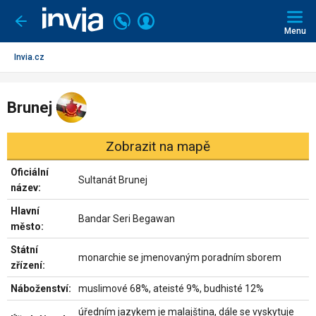
Invia.cz
Volejte
Přihlásit
Jít
zpět
226
Menu
se
000
290
Invia.cz
Brunej
Zobrazit na mapě
Oficiální
Sultanát Brunej
název:
Hlavní
Bandar Seri Begawan
město:
Státní
monarchie se jmenovaným poradním sborem
zřízení:
Náboženství:
muslimové 68%, ateisté 9%, budhisté 12%
úředním jazykem je malajština, dále se vyskytuje