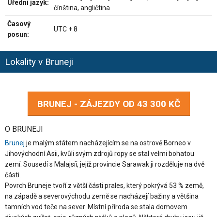
Úřední jazyk:
čínština, angličtina
Časový
UTC + 8
posun:
Lokality v Bruneji
BRUNEJ - ZÁJEZDY OD
43 300 KČ
O BRUNEJI
Brunej
je malým státem nacházejícím se na ostrově Borneo v
Jihovýchodní Asii, kvůli svým zdrojů ropy se stal velmi bohatou
zemí. Sousedí s Malajsíí, jejíž provincie Sarawak ji rozděluje na dvě
části.
Povrch Bruneje tvoří z větší části prales, který pokrývá 53 % země,
na západě a severovýchodu země se nacházejí bažiny a většina
tamních vod teče na sever. Místní příroda se stala domovem