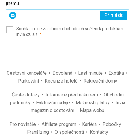
jinému.
Zadejte
Přihlásit
svůj
e-
Souhlasím se zasíláním obchodních sdělení k produktům
mail
(povinné)
Invia.cz, a.s.
*
(povinné)
*
Cestovní kanceláře
Dovolená
Last minute
Exotika
Parkování
Recenze hotelů
Rekreační domy
Časté dotazy
Informace před nákupem
Obchodní
podmínky
Fakturační údaje
Možnosti platby
Invia
magazín o cestování
Mapa webu
Pro novináře
Affiliate program
Kariéra
Pobočky
Franšízing
O společnosti
Kontakty