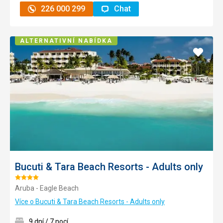
226 000 299
Chat
ALTERNATIVNÍ NABÍDKA
Přidat
do
oblíbe
Bucuti & Tara Beach Resorts - Adults only
Hodnocení:
Aruba - Eagle Beach
4/5
Více o Bucuti & Tara Beach Resorts - Adults only
9 dní / 7 nocí