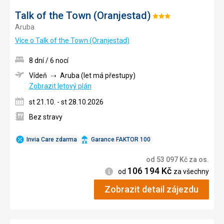
Talk of the Town (Oranjestad)
Hodnocení:
Aruba
3/5
Více o Talk of the Town (Oranjestad)
8 dní / 6 nocí
Vídeň
Aruba (let má přestupy)
Zobrazit letový plán
st 21.10. - st 28.10.2026
Bez stravy
Invia Care zdarma
Garance FAKTOR 100
od
53 097
Kč
za os.
106 194
Kč
Informace
od
za všechny
Zobrazit detail zájezdu