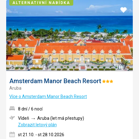
ALTERNATIVNÍ NABÍDKA
Přidat
do
oblíbe
Amsterdam Manor Beach Resort
Hodnocení:
Aruba
3/5
Více o Amsterdam Manor Beach Resort
8 dní / 6 nocí
Vídeň
Aruba (let má přestupy)
Zobrazit letový plán
st 21.10. - st 28.10.2026