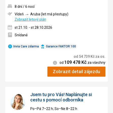
8 dní / 6 nocí
Vídeň
Aruba (let má přestupy)
Zobrazit letový plán
st 21.10. - st 28.10.2026
Snídaně
Invia Care zdarma
Garance FAKTOR 100
od
54 739
Kč
za os.
109 478
Kč
Informace
od
za všechny
Zobrazit detail zájezdu
Jsem tu pro Vás! Naplánujte si
cestu s pomocí odborníka
Po–Pá 7–⁠⁠⁠⁠⁠⁠22 h; So–Ne 8–⁠⁠⁠⁠⁠⁠22 h