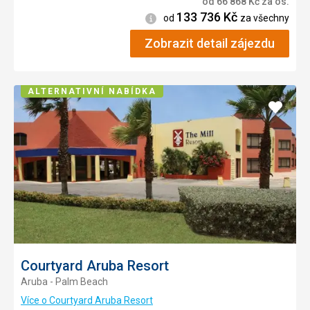
od
66 868
Kč
za os.
133 736
Kč
Informace
od
za všechny
Zobrazit detail zájezdu
ALTERNATIVNÍ NABÍDKA
Přidat
do
oblíbe
Courtyard Aruba Resort
Aruba - Palm Beach
Více o Courtyard Aruba Resort