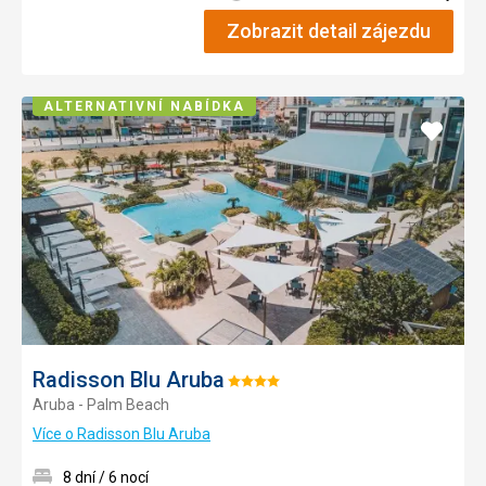
Zobrazit detail zájezdu
ALTERNATIVNÍ NABÍDKA
Přidat
do
oblíbe
Radisson Blu Aruba
Hodnocení:
Aruba - Palm Beach
4/5
Více o Radisson Blu Aruba
8 dní / 6 nocí