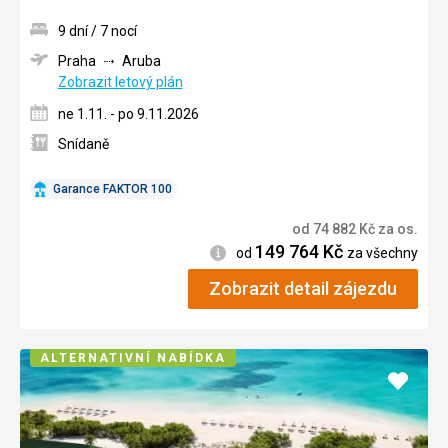
9 dní / 7 nocí
Praha
Aruba
Zobrazit letový plán
ne 1.11. - po 9.11.2026
Snídaně
Garance FAKTOR 100
od
74 882
Kč
za os.
149 764
Kč
Informace
od
za všechny
Zobrazit detail zájezdu
ALTERNATIVNÍ NABÍDKA
Přidat
do
oblíbe