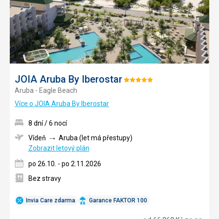
JOIA Aruba By Iberostar
Hodnocení:
Aruba - Eagle Beach
5/5
Více o JOIA Aruba By Iberostar
8 dní / 6 nocí
Vídeň
Aruba (let má přestupy)
Zobrazit letový plán
po 26.10. - po 2.11.2026
Bez stravy
Invia Care zdarma
Garance FAKTOR 100