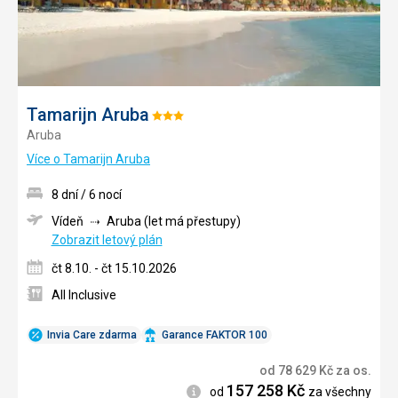
Tamarijn Aruba
Hodnocení:
Aruba
3/5
Více o Tamarijn Aruba
8 dní / 6 nocí
Vídeň
Aruba (let má přestupy)
Zobrazit letový plán
čt 8.10. - čt 15.10.2026
All Inclusive
Invia Care zdarma
Garance FAKTOR 100
od
78 629
Kč
za os.
157 258
Kč
Informace
od
za všechny