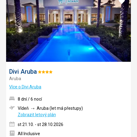
Přidat
do
oblíbe
Divi Aruba
Hodnocení:
Aruba
4/5
Více o Divi Aruba
8 dní / 6 nocí
Vídeň
Aruba (let má přestupy)
Zobrazit letový plán
st 21.10. - st 28.10.2026
All Inclusive