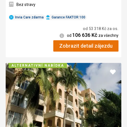
Bez stravy
Invia Care zdarma
Garance FAKTOR 100
od
53 318
Kč
za os.
106 636
Kč
Informace
od
za všechny
Zobrazit detail zájezdu
ALTERNATIVNÍ NABÍDKA
Přidat
do
oblíbe