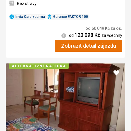
Bez stravy
Invia Care zdarma
Garance FAKTOR 100
od
60 049
Kč
za os.
120 098
Kč
Informace
od
za všechny
Zobrazit detail zájezdu
ALTERNATIVNÍ NABÍDKA
Přidat
do
oblíbe