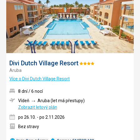
Divi Dutch Village Resort
Hodnocení:
Aruba
4/5
Více o Divi Dutch Village Resort
8 dní / 6 nocí
Vídeň
Aruba (let má přestupy)
Zobrazit letový plán
po 26.10. - po 2.11.2026
Bez stravy