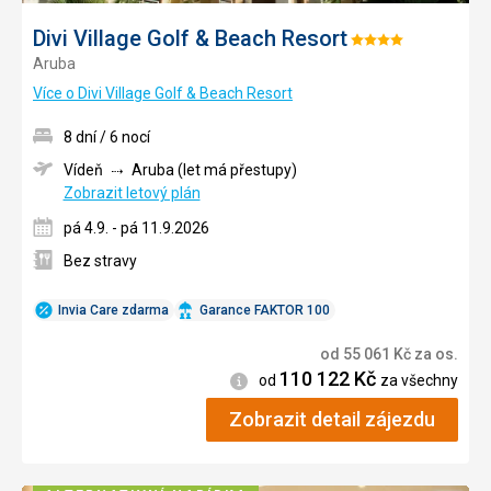
Divi Village Golf & Beach Resort
Hodnocení:
Aruba
4/5
Více o Divi Village Golf & Beach Resort
8 dní / 6 nocí
Vídeň
Aruba (let má přestupy)
Zobrazit letový plán
pá 4.9. - pá 11.9.2026
Bez stravy
Invia Care zdarma
Garance FAKTOR 100
od
55 061
Kč
za os.
110 122
Kč
Informace
od
za všechny
Zobrazit detail zájezdu