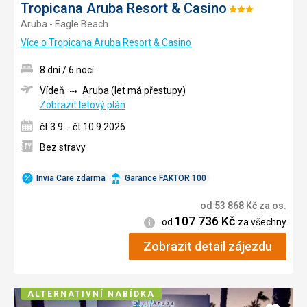
Tropicana Aruba Resort & Casino
Hodnocení:
Aruba - Eagle Beach
3/5
Více o Tropicana Aruba Resort & Casino
8 dní / 6 nocí
Vídeň
Aruba (let má přestupy)
Zobrazit letový plán
čt 3.9. - čt 10.9.2026
Bez stravy
Invia Care zdarma
Garance FAKTOR 100
od
53 868
Kč
za os.
107 736
Kč
Informace
od
za všechny
Zobrazit detail zájezdu
ALTERNATIVNÍ NABÍDKA