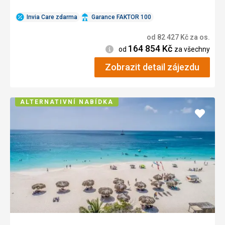
Invia Care zdarma
Garance FAKTOR 100
od
82 427
Kč
za os.
164 854
Kč
Informace
od
za všechny
Zobrazit detail zájezdu
ALTERNATIVNÍ NABÍDKA
Přidat
do
oblíbe