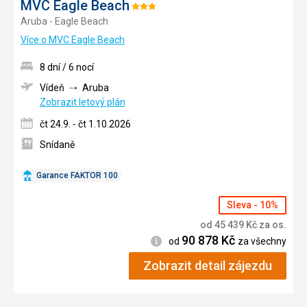
MVC Eagle Beach
Hodnocení:
Aruba - Eagle Beach
3/5
Více o MVC Eagle Beach
8 dní / 6 nocí
Vídeň
Aruba
Zobrazit letový plán
čt 24.9. - čt 1.10.2026
Snídaně
Garance FAKTOR 100
Sleva - 10%
od
45 439
Kč
za os.
90 878
Kč
Informace
od
za všechny
Zobrazit detail zájezdu