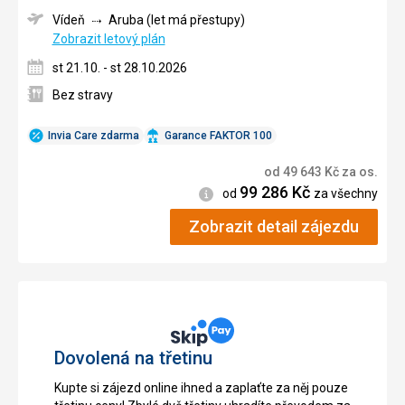
Vídeň
Aruba (let má přestupy)
Zobrazit letový plán
st 21.10. - st 28.10.2026
Bez stravy
Invia Care zdarma
Garance FAKTOR 100
od
49 643
Kč
za os.
99 286
Kč
Informace
od
za všechny
Zobrazit detail zájezdu
Dovolená na třetinu
Kupte si zájezd online ihned a zaplaťte za něj pouze