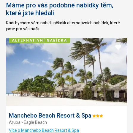
Máme pro vás podobné nabídky těm,
které jste hledali
Rádi bychom vám nabídli několik alternativních nabídek, které
jsme pro vás našli.
ALTERNATIVNÍ NABÍDKA
Přidat
do
oblíbe
Manchebo Beach Resort & Spa
Hodnocení:
Aruba - Eagle Beach
3/5
Více o Manchebo Beach Resort & Spa