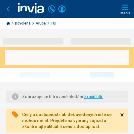
Volejte
Přihlásit
Jít
zpět
226
Menu
se
000
Invia.cz
290
Dovolená
Aruba
TUI
Zobrazuje se filtrované hledání
Zrušit filtr
Zavří
Ceny a dostupnost nabídek uvedených níže se
mohou měnit. Přejděte na vybraný zájezd a
zkontrolujte aktuální cenu a dostupnost.