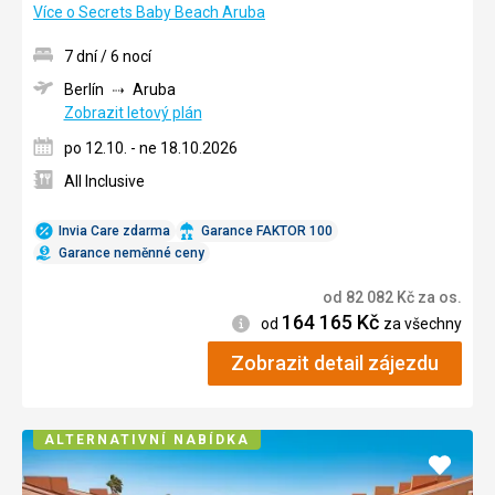
Více o Secrets Baby Beach Aruba
7 dní / 6 nocí
Berlín
Aruba
Zobrazit letový plán
po 12.10. - ne 18.10.2026
All Inclusive
Invia Care zdarma
Garance FAKTOR 100
Garance neměnné ceny
od
82 082
Kč
za os.
164 165
Kč
Informace
od
za všechny
Zobrazit detail zájezdu
ALTERNATIVNÍ NABÍDKA
Přidat
do
oblíbe