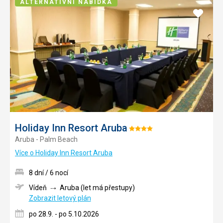
ALTERNATIVNÍ NABÍDKA
Přidat
do
oblíbe
Holiday Inn Resort Aruba
Hodnocení:
Aruba - Palm Beach
4/5
Více o Holiday Inn Resort Aruba
8 dní / 6 nocí
Vídeň
Aruba (let má přestupy)
Zobrazit letový plán
po 28.9. - po 5.10.2026