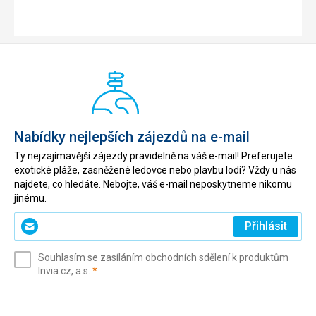
Nabídky nejlepších zájezdů na e-mail
Ty nejzajímavější zájezdy pravidelně na váš e-mail! Preferujete
exotické pláže, zasněžené ledovce nebo plavbu lodí? Vždy u nás
najdete, co hledáte. Nebojte, váš e-mail neposkytneme nikomu
jinému.
Zadejte
Přihlásit
svůj
e-
Souhlasím se zasíláním obchodních sdělení k produktům
mail
(povinné)
Invia.cz, a.s.
*
(povinné)
*