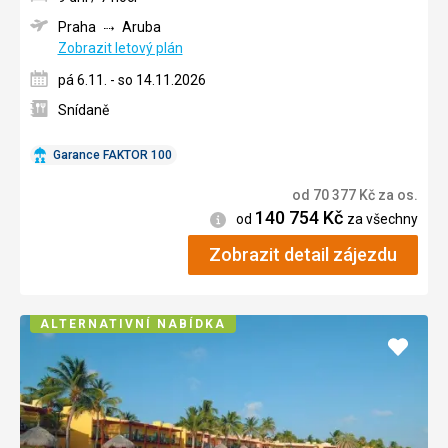
Praha
Aruba
Zobrazit letový plán
pá 6.11. - so 14.11.2026
Snídaně
Garance FAKTOR 100
od
70 377
Kč
za os.
140 754
Kč
Informace
od
za všechny
Zobrazit detail zájezdu
ALTERNATIVNÍ NABÍDKA
Přidat
do
oblíbe