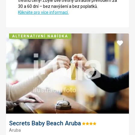
třetinu ceny! Zbylé dvě třetiny uhradíte převodem za
30 a 60 dní – bez navýšení a bez poplatků.
Klikněte pro více informací.
ALTERNATIVNÍ NABÍDKA
Přidat
do
oblíbe
Secrets Baby Beach Aruba
Hodnocení:
Aruba
4/5