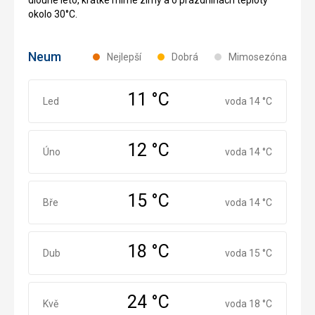
okolo 30°C.
Neum
Nejlepší
Dobrá
Mimosezóna
11 °C
Leden
Led
voda 14 °C
12 °C
Únor
Úno
voda 14 °C
15 °C
Březen
Bře
voda 14 °C
18 °C
Duben
Dub
voda 15 °C
24 °C
Květen
Kvě
voda 18 °C