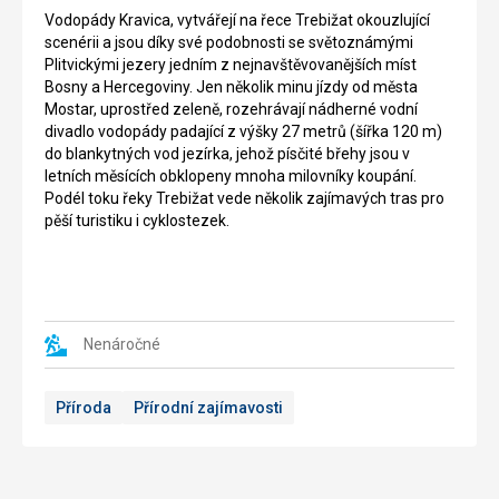
Vodopády Kravica, vytvářejí na řece Trebižat okouzlující
scenérii a jsou díky své podobnosti se světoznámými
Plitvickými jezery jedním z nejnavštěvovanějších míst
Bosny a Hercegoviny. Jen několik minu jízdy od města
Mostar, uprostřed zeleně, rozehrávají nádherné vodní
divadlo vodopády padající z výšky 27 metrů (šířka 120 m)
do blankytných vod jezírka, jehož písčité břehy jsou v
letních měsících obklopeny mnoha milovníky koupání.
Podél toku řeky Trebižat vede několik zajímavých tras pro
pěší turistiku i cyklostezek.
Nenáročné
Příroda
Přírodní zajímavosti