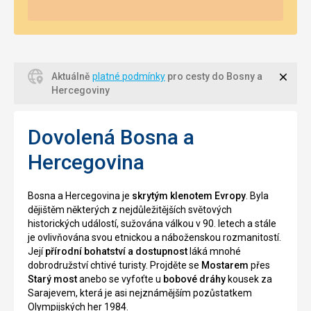
Zavří
Aktuálně
platné podmínky
pro cesty do Bosny a
Hercegoviny
Dovolená Bosna a
Hercegovina
Bosna a Hercegovina je
skrytým klenotem Evropy
. Byla
dějištěm některých z nejdůležitějších světových
historických událostí, sužována válkou v 90. letech a stále
je ovlivňována svou etnickou a náboženskou rozmanitostí.
Její
přírodní bohatství a dostupnost
láká mnohé
dobrodružství chtivé turisty. Projděte se
Mostarem
přes
Starý most
anebo se vyfoťte u
bobové dráhy
kousek za
Sarajevem, která je asi nejznámějším pozůstatkem
Olympijských her 1984.