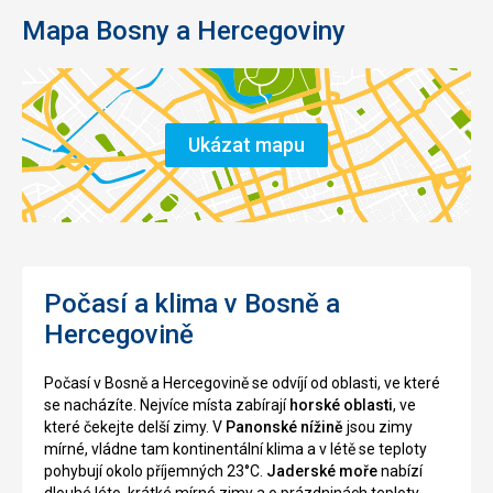
Mapa Bosny a Hercegoviny
Ukázat mapu
Počasí a klima v Bosně a
Hercegovině
Počasí v Bosně a Hercegovině se odvíjí od oblasti, ve které
se nacházíte. Nejvíce místa zabírají
horské oblasti
, ve
které čekejte delší zimy. V
Panonské nížině
jsou zimy
mírné, vládne tam kontinentální klima a v létě se teploty
pohybují okolo příjemných 23°C.
Jaderské moře
nabízí
dlouhé léto, krátké mírné zimy a o prázdninách teploty