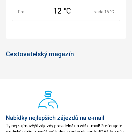
12 °C
Prosinec
Pro
voda 15 °C
Cestovatelský magazín
Nabídky nejlepších zájezdů na e-mail
Ty nejzajímavější zájezdy pravidelně na váš e-mail! Preferujete
exotické pláže, zasněžené ledovce nebo plavbu lodí? Vždy u nás