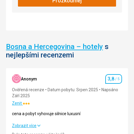
Prozkoumej
Bosna a Hercegovina – hotely
s
nejlepšími recenzemi
3,8
Anonym
/ 5
Hodnocení
Ověřená recenze
Datum pobytu: Srpen 2025
Napsáno
Září 2025
Zenit
Hodnocení:
3/5
cena a pobyt vyhovuje silnice luxusní
cena a pobyt vyhovuje silnice luxusní
Zobrazit více