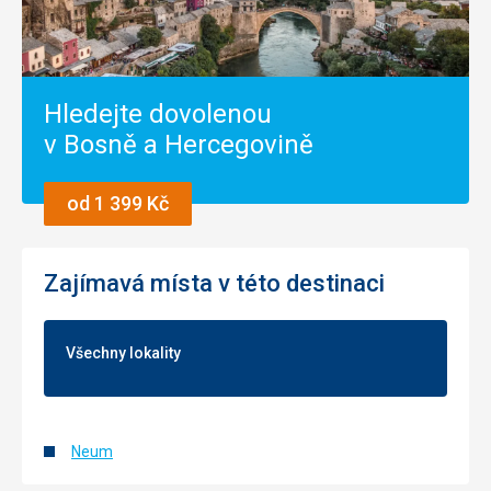
Hledejte dovolenou
v Bosně a Hercegovině
od 1 399 Kč
Zajímavá místa v této destinaci
Všechny lokality
Neum