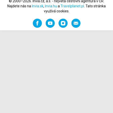
© 2000–2026. Invia.cz, a.s. - největší cestovní agentura v ČR.
Najdete nás na
Invia.sk
,
Invia.hu
a
Travelplanet.pl
. Tato stránka
využívá cookies.
Facebook
YouTube
Instagram
Napište
nám