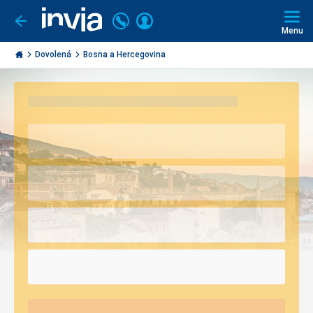
Volejte
Přihlásit
Jít
zpět
226
Menu
se
000
Invia.cz
297
Dovolená
Bosna a Hercegovina