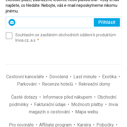
najdete, co hledáte. Nebojte, váš e-mail neposkytneme nikomu
jinému.
Zadejte
Přihlásit
svůj
e-
Souhlasím se zasíláním obchodních sdělení k produktům
mail
(povinné)
Invia.cz, a.s.
*
(povinné)
*
Cestovní kanceláře
Dovolená
Last minute
Exotika
Parkování
Recenze hotelů
Rekreační domy
Časté dotazy
Informace před nákupem
Obchodní
podmínky
Fakturační údaje
Možnosti platby
Invia
magazín o cestování
Mapa webu
Pro novináře
Affiliate program
Kariéra
Pobočky