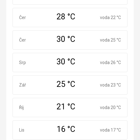
28 °C
Červen
Čer
voda 22 °C
30 °C
Červenec
Čer
voda 25 °C
30 °C
Srpen
Srp
voda 26 °C
25 °C
Září
Zář
voda 23 °C
21 °C
Říjen
Říj
voda 20 °C
16 °C
Listopad
Lis
voda 17 °C