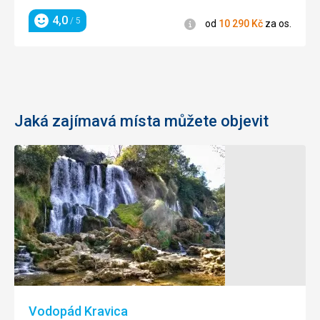
4,0
/ 5
Informace
od
10 290
Kč
za os.
Hodnocení
Jaká zajímavá místa můžete objevit
Vodopád Kravica