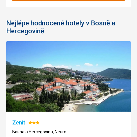
Nejlépe hodnocené hotely v Bosně a
Hercegovině
Zenit
Hodnocení:
3/5
Bosna a Hercegovina, Neum