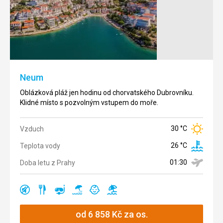
Neum
Oblázková pláž jen hodinu od chorvatského Dubrovníku.
Klidné místo s pozvolným vstupem do moře.
30 °C
Vzduch
26 °C
Teplota vody
01:30
Doba letu z Prahy
klidná
restaurace
šnorchlování
oblázková
vhodné
válení
Ano
Ano
Ano
Ano
Ano
Ano
oblast
pláž
pro
u
děti
moře
od
6 858
Kč
za os.