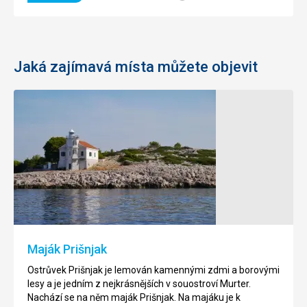
Jaká zajímavá místa můžete objevit
Betina
Betina
je
malé
městečko
na
ostrově
Murter.
Maják Prišnjak
Historické
jádro
Ostrůvek Prišnjak je lemován kamennými zdmi a borovými
městečka
lesy a je jedním z nejkrásnějších v souostroví Murter.
je
Nachází se na něm maják Prišnjak. Na majáku je k
dobře