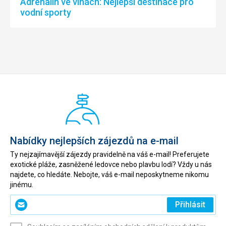
Adrenalin ve vlnách: Nejlepší destinace pro
vodní sporty
Nabídky nejlepších zájezdů na e-mail
Ty nejzajímavější zájezdy pravidelně na váš e-mail! Preferujete
exotické pláže, zasněžené ledovce nebo plavbu lodí? Vždy u nás
najdete, co hledáte. Nebojte, váš e-mail neposkytneme nikomu
jinému.
Zadejte
Přihlásit
svůj
e-