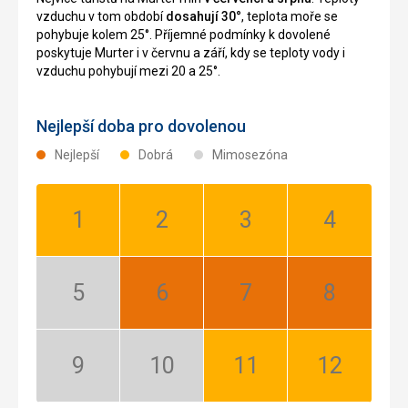
vzduchu v tom období
dosahují 30°
, teplota moře se
pohybuje kolem 25°. Příjemné podmínky k dovolené
poskytuje Murter i v červnu a září, kdy se teploty vody i
vzduchu pohybují mezi 20 a 25°.
Nejlepší doba pro dovolenou
Nejlepší
Dobrá
Mimosezóna
Leden:
Únor:
Březen:
Duben:
Dobrá
Dobrá
Dobrá
Dobrá
Květen:
Červen:
Červenec:
Srpen:
Mimosezóna
Nejlepší
Nejlepší
Nejlepší
Září:
Říjen:
Listopad:
Prosinec:
Mimosezóna
Mimosezóna
Dobrá
Dobrá