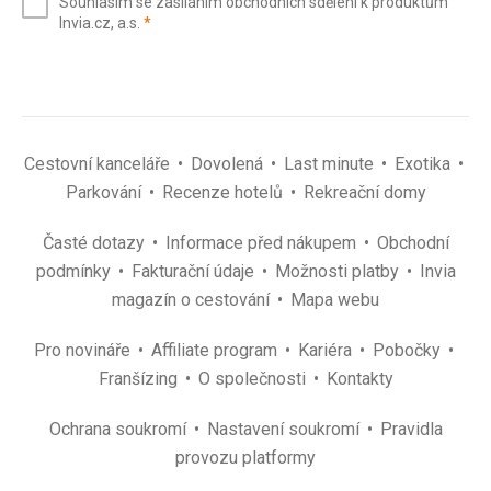
Souhlasím se zasíláním obchodních sdělení k produktům
mail
(povinné)
Invia.cz, a.s.
*
(povinné)
*
Cestovní kanceláře
Dovolená
Last minute
Exotika
Parkování
Recenze hotelů
Rekreační domy
Časté dotazy
Informace před nákupem
Obchodní
podmínky
Fakturační údaje
Možnosti platby
Invia
magazín o cestování
Mapa webu
Pro novináře
Affiliate program
Kariéra
Pobočky
Franšízing
O společnosti
Kontakty
Ochrana soukromí
Nastavení soukromí
Pravidla
provozu platformy