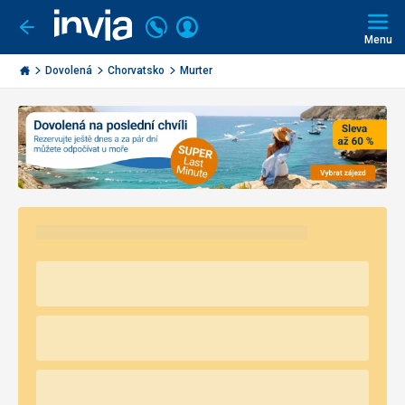
Volejte
Přihlásit
Jít
zpět
226
Menu
se
000
Invia.cz
290
Dovolená
Chorvatsko
Murter