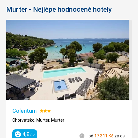
Murter - Nejlépe hodnocené hotely
Colentum
Hodnocení:
3/5
Chorvatsko, Murter, Murter
4,9
/ 5
Informace
od
17 311
Kč
za os.
Hodnocení