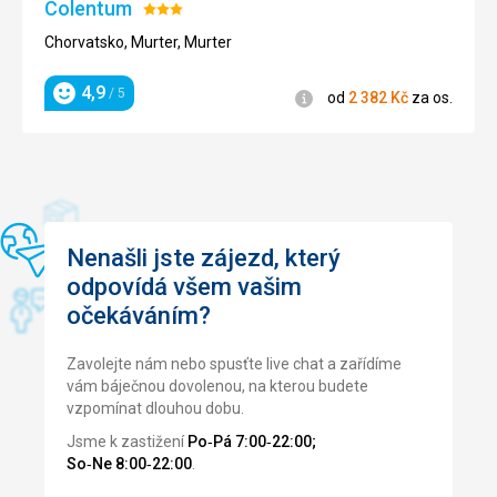
z
Colentum
Hodnocení:
mnoha
3/5
Chorvatsko, Murter, Murter
restaurací
či
4,9
obchodů.
/ 5
Informace
od
2 382
Kč
za os.
Hodnocení
Nenáročné
Bezbarierový
přístup
Nenašli jste zájezd, který
Pláže
odpovídá všem vašim
očekáváním?
Zavolejte nám nebo spusťte live chat a zařídíme
vám báječnou dovolenou, na kterou budete
vzpomínat dlouhou dobu.
Jsme k zastižení
Po‑Pá 7:00‑22:00;
So‑Ne 8:00‑22:00
.