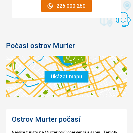
226 000 260
Počasí ostrov Murter
Ukázat mapu
Ostrov Murter počasí
Nejvíce turistů na Murter míří
v červenci a srpnu
. Teploty