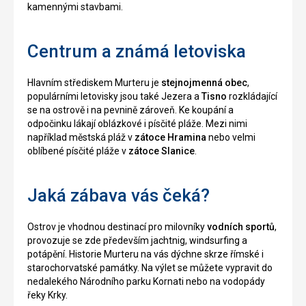
kamennými stavbami.
Centrum a známá letoviska
Hlavním střediskem Murteru je
stejnojmenná obec
,
populárními letovisky jsou také Jezera a
Tisno
rozkládající
se na ostrově i na pevnině zároveň. Ke koupání a
odpočinku lákají oblázkové i písčité pláže. Mezi nimi
například městská pláž v
zátoce Hramina
nebo velmi
oblíbené písčité pláže v
zátoce Slanice
.
Jaká zábava vás čeká?
Ostrov je vhodnou destinací pro milovníky
vodních sportů
,
provozuje se zde především jachtnig, windsurfing a
potápění. Historie Murteru na vás dýchne skrze římské i
starochorvatské památky. Na výlet se můžete vypravit do
nedalekého Národního parku Kornati nebo na vodopády
řeky Krky.