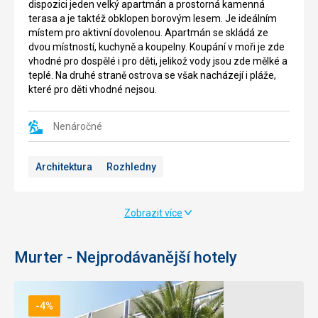
dispozici jeden velký apartmán a prostorná kamenná
zachovalé,
terasa a je taktéž obklopen borovým lesem. Je ideálním
jsou
místem pro aktivní dovolenou. Apartmán se skládá ze
zde
dvou místností, kuchyně a koupelny. Koupání v moři je zde
starobylé
vhodné pro dospělé i pro děti, jelikož vody jsou zde mělké a
uličky
teplé. Na druhé straně ostrova se však nacházejí i pláže,
a
které pro děti vhodné nejsou.
kamenné
domy.
Hlavní
Nenáročné
atrakcí
je
Architektura
Rozhledny
kostel
svatého
Františka
z
Zobrazit více
Asissi
se
zvonicí.
Murter - Nejprodávanější hotely
Tento
kostel
byl
-4%
postaven