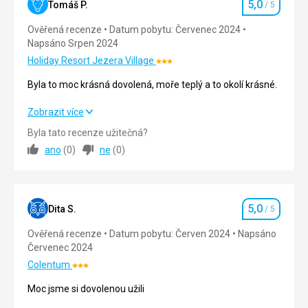
5,0
Tomáš P.
/ 5
Hodnocení
zde
malý
Ověřená recenze
Datum pobytu: Červenec 2024
trh
Napsáno Srpen 2024
u
Holiday Resort Jezera Village
Hodnocení:
silnice,
3/5
kde
Byla to moc krásná dovolená, moře teplý a to okolí krásné.
si
můžete
Byla to moc krásná dovolená, moře teplý a to okolí krásné.
Zobrazit více
koupit
Byla tato recenze užitečná?
čerstvé
Strava
5,0
/ 5
ano
(
0
)
ne
(
0
)
ryby
a
Ubytování
5,0
/ 5
mořské
plody
Okolí
5,0
/ 5
(nejlépe
5,0
Dita S.
/ 5
Hodnocení
mezi
Služby
5,0
/ 5
7.
Ověřená recenze
Datum pobytu: Červen 2024
Napsáno
a
Červenec 2024
Cena
5,0
/ 5
8.
Colentum
Hodnocení:
hodinou
3/5
ranní).
Moc jsme si dovolenou užili
Pláž
Oblázková
Pláže byly hezké.