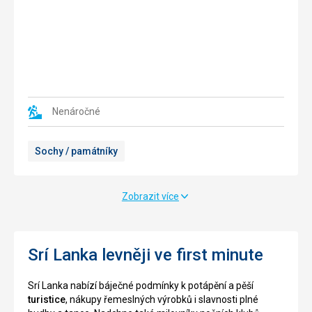
chrám
asi
a
32
skořicová
kilometrů
plantáž.
jihozápadně
od
Pokud
města
se
Hatton.
vydáte
Území
Nenáročné
na
kolem
organizovanou
hory
Sochy / památníky
prohlídku
je
tohoto
chráněnou
jezera,
přírodní
nejenže
rezervací.
Zobrazit více
uvidíte
Žije
spoustu
zde
nádherných
mnoho
míst,
endemických
Srí Lanka levněji ve first minute
ale
a
také
vzácných
Srí Lanka nabízí báječné podmínky k potápění a pěší
podniknete
druhů
turistice
, nákupy řemeslných výrobků i slavnosti plné
prohlídku
rostlin