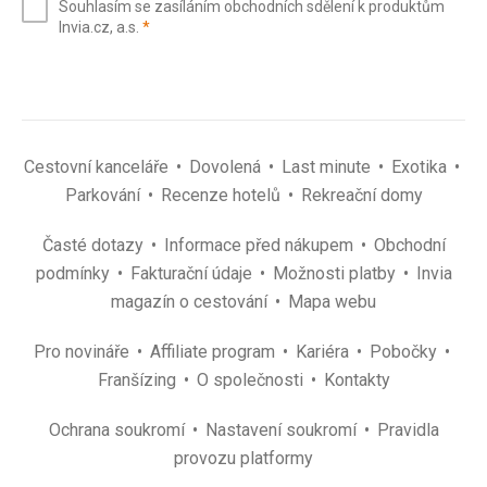
Souhlasím se zasíláním obchodních sdělení k produktům
mail
(povinné)
Invia.cz, a.s.
*
(povinné)
*
Cestovní kanceláře
Dovolená
Last minute
Exotika
Parkování
Recenze hotelů
Rekreační domy
Časté dotazy
Informace před nákupem
Obchodní
podmínky
Fakturační údaje
Možnosti platby
Invia
magazín o cestování
Mapa webu
Pro novináře
Affiliate program
Kariéra
Pobočky
Franšízing
O společnosti
Kontakty
Ochrana soukromí
Nastavení soukromí
Pravidla
provozu platformy