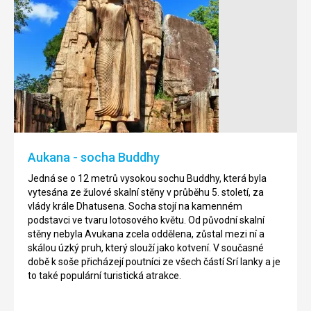
Jezero
Adamova
Koggala
hora
Jezero
Je
Koggala
to
je
2243
domovem
metrů
pro
vysoký,
mnoho
kuželovitý,
Aukana - socha Buddhy
ptactva
skalní
a
útvar.
Jedná se o 12 metrů vysokou sochu Buddhy, která byla
je
Nachází
vytesána ze žulové skalní stěny v průběhu 5. století, za
poseté
se
vlády krále Dhatusena. Socha stojí na kamenném
ostrůvky,
v
podstavci ve tvaru lotosového květu. Od původní skalní
na
jižní
stěny nebyla Avukana zcela oddělena, zůstal mezi ní a
jednom
části
skálou úzký pruh, který slouží jako kotvení. V současné
z
centrálního
době k soše přicházejí poutníci ze všech částí Srí lanky a je
nich
středohoří
to také populární turistická atrakce.
je
v
postavený
oblasti
budhistický
Ratnapura,