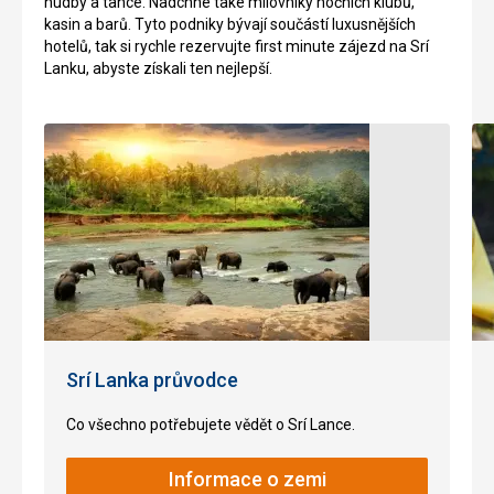
hudby a tance. Nadchne také milovníky nočních klubů,
malé
a
kasin a barů. Tyto podniky bývají součástí luxusnějších
ostrovní
zvířat,
hotelů, tak si rychle rezervujte first minute zájezd na Srí
vesničky.
můžeme
Lanku, abyste získali ten nejlepší.
tady
potkat
Nenáročné
například
slony,
nebo
Jezera
leopardy.
Okolí
hory
je
také
nalezištěm
drahých
kamenů,
jako
Srí Lanka průvodce
jsou
smaragdy,
Co všechno potřebujete vědět o Srí Lance.
rubíny
a
safíry.
Informace o zemi