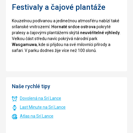
Festivaly a čajové plantáže
Kouzelnou podívanou a jedinečnou atmosféru nabízí také
srílanské vnitrozemí.
Hornaté srdce ostrova
pokryté
pralesy a čajovými plantážemi skýtá
neuvěřitelné výhledy
.
Velkou část středu navíc pokrývá národní park
Wasgamuwa
, kde si přijdou na své milovníci přírody a
safari. V parku dodnes žije více než 100 slonů.
Naše rychlé tipy
Dovolená na Srí Lance
Last Minute na Srí Lance
Atlas na Srí Lance