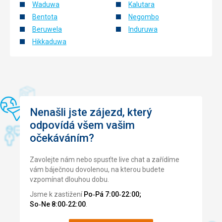
Waduwa
Kalutara
varná kanvica, chladnička.
Bentota
Negombo
Každý deň nám upratovali izbu, vymieňali uteráky, dopĺňali
kávu, čaj...
Beruwela
Induruwa
Hikkaduwa
Služby
K dispozícii bol biliard, bicykle, bedminton, stolný tenis,
posilňovňa, vonkajší bazén...
Personál bol veľmi úslužný a ochotný.
Tato recenze byla přeložena automaticky přes Google
Translate
Nenašli jste zájezd, který
odpovídá všem vašim
očekáváním?
Zavolejte nám nebo spusťte live chat a zařídíme
vám báječnou dovolenou, na kterou budete
vzpomínat dlouhou dobu.
Jsme k zastižení
Po‑Pá 7:00‑22:00;
So‑Ne 8:00‑22:00
.