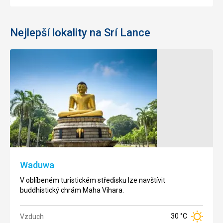
Nejlepší lokality na Srí Lance
Beruwela
Hikkaduwa
Malé město
Skvělé
na
místo pro
jihozápadním
surfování,
pobřeží s
rybolov a
patrně
plážovou
nejstarší
turistiku s
Waduwa
mešitou na
chovnou
ostrově.
stanicí
V oblíbeném turistickém středisku lze navštívit
želv.
buddhistický chrám Maha Vihara.
30 °C
Vzduch
30 °C
Vzduch
30 °C
Vzduch
Teplota
28 °C