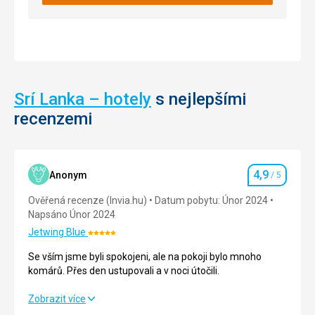
Na
vrchol
hory
lze
vystoupat
po
6
Srí Lanka – hotely
s nejlepšími
různých
stezkách.
recenzemi
Nejvíce
návštěvníku
vyráží
směrem
4,9
Anonym
/ 5
Hodnocení
od
Hatton
Ověřená recenze (Invia.hu)
Datum pobytu: Únor 2024
a
Napsáno Únor 2024
přichází
Jetwing Blue
Hodnocení:
směrem
5/5
k
Se vším jsme byli spokojeni, ale na pokoji bylo mnoho
městu
komárů. Přes den ustupovali a v noci útočili.
Ratnapura,
tato
Se vším jsme byli spokojeni, ale na pokoji bylo mnoho
Zobrazit více
cesta
komárů. Přes den ustupovali a v noci útočili.