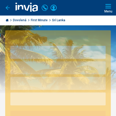
Volejte
Přihlásit
Jít
zpět
226
Menu
se
000
Invia.cz
290
Dovolená
First Minute
Srí Lanka