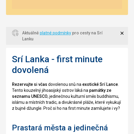
Zavří
Aktuálně
platné podmínky
pro cesty na Srí
Lanku
Srí Lanka - first minute
dovolená
Rezervujte si včas
dovolenou snů na
exotické Srí Lance
.
Tento kouzelný jihoasijský ostrov láká na
památky ze
seznamu UNESCO
, jedinečnou kulturní směs buddhismu,
islámu a místních tradic, a divukrásné pláže, které vykukují
z bujné džungle. Proč si ho na first minute zamilujete i vy?
Prastará města a jedinečná