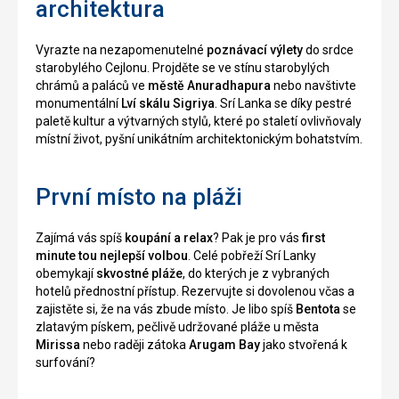
architektura
Vyrazte na nezapomenutelné
poznávací výlety
do srdce
starobylého Cejlonu. Projděte se ve stínu starobylých
chrámů a paláců ve
městě Anuradhapura
nebo navštivte
monumentální
Lví skálu Sigriya
. Srí Lanka se díky pestré
paletě kultur a výtvarných stylů, které po staletí ovlivňovaly
místní život, pyšní unikátním architektonickým bohatstvím.
První místo na pláži
Zajímá vás spíš
koupání a relax
? Pak je pro vás
first
minute tou nejlepší volbou
. Celé pobřeží Srí Lanky
obemykají
skvostné pláže
, do kterých je z vybraných
hotelů přednostní přístup. Rezervujte si dovolenou včas a
zajistěte si, že na vás zbude místo. Je libo spíš
Bentota
se
zlatavým pískem, pečlivě udržované pláže u města
Mirissa
nebo raději zátoka
Arugam Bay
jako stvořená k
surfování?