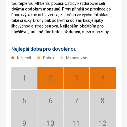
těší teplému, vlhkému počasí. Ostrov každoročně čelí
dvěma obdobím monzunů
. První přináší od prosince do
února výrazné ochlazení a, zejména ve východní oblasti,
také srážky. Druhý pak od května do září bičuje lijáky
jihovýchod a střed ostrova.
Nejlepším obdobím pro
návštěvu jsou měsíce leden až duben
, mezi monzuny.
Nejlepší doba pro dovolenou
Nejlepší
Dobrá
Mimosezóna
Leden:
Únor:
Březen:
Duben:
Mimosezóna
Nejlepší
Nejlepší
Nejlepší
Květen:
Červen:
Červenec:
Srpen:
Mimosezóna
Mimosezóna
Mimosezóna
Mimosezóna
Září:
Říjen:
Listopad:
Prosinec: