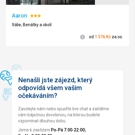
Personál byl velmi ochotný. Je nutná aspoň částečná
znalost angličtiny.
Aaron
Hodnocení:
3/5
Itálie, Benátky a okolí
Informace
od
1 576
Kč
za os.
Nenašli jste zájezd, který
odpovídá všem vašim
očekáváním?
Zavolejte nám nebo spusťte live chat a zařídíme
vám báječnou dovolenou, na kterou budete
vzpomínat dlouhou dobu.
Jsme k zastižení
Po‑Pá 7:00‑22:00;