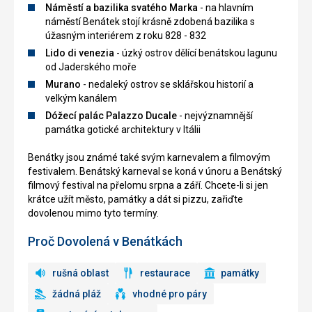
Náměstí a bazilika svatého Marka
- na hlavním
náměstí Benátek stojí krásně zdobená bazilika s
úžasným interiérem z roku 828 - 832
Lido di venezia
- úzký ostrov dělící benátskou lagunu
od Jaderského moře
Murano
- nedaleký ostrov se sklářskou historií a
velkým kanálem
Dóžecí palác Palazzo Ducale
- nejvýznamnější
památka gotické architektury v Itálii
Benátky jsou známé také svým karnevalem a filmovým
festivalem. Benátský karneval se koná v únoru a Benátský
filmový festival na přelomu srpna a září. Chcete-li si jen
krátce užít město, památky a dát si pizzu, zařiďte
dovolenou mimo tyto termíny.
Proč Dovolená v Benátkách
rušná oblast
restaurace
památky
žádná pláž
vhodné pro páry