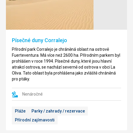
de
Pláž
Fuste
Esquinzo
se
Pláž
převážně
Caleta
skládá
de
ze
Fuste
Písečné duny Corralejo
světlého
je
písku,
světlá
Přírodní park Corralejo je chráněná oblast na ostrově
ale
písčitá
Fuerteventura. Má více než 2600 ha. Přírodním parkem byl
z
pláž
prohlášen v roce 1994. Písečné duny, které jsou hlavní
části
prosetá
atrakcí ostrova, se nachází severně od ostrova v obci La
i
oblázky.
Oliva. Tato oblast byla prohlášena jako zvláště chráněná
z
Je
pro ptáky.
kmenů.
to
Esquinzo
ideální
je
Nenáročné
místo
turistické
pro
městečko,
děti,
Pláže
Parky / zahrady / rezervace
které
protože
bylo
zde
Přírodní zajímavosti
postaveno
nejsou
nedaleko
téměř