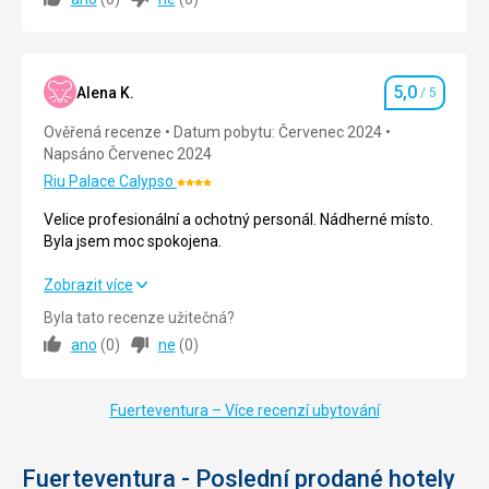
Urcite odporucam aj hotel aj lokalitu.
Strava
5,0
/ 5
5,0
Ubytování
5,0
/ 5
Alena K.
/ 5
Hodnocení
Ověřená recenze
Datum pobytu: Červenec 2024
Okolí
5,0
/ 5
Napsáno Červenec 2024
Služby
5,0
/ 5
Riu Palace Calypso
Hodnocení:
4/5
Velice profesionální a ochotný personál. Nádherné místo.
Cena
5,0
/ 5
Byla jsem moc spokojena.
Velice profesionální a ochotný personál. Nádherné místo.
Zobrazit více
Byla jsem moc spokojena.
Byla tato recenze užitečná?
ano
(
0
)
ne
(
0
)
Strava
5,0
/ 5
Ubytování
5,0
/ 5
Fuerteventura – Více recenzí ubytování
Okolí
5,0
/ 5
Fuerteventura - Poslední prodané hotely
Služby
5,0
/ 5