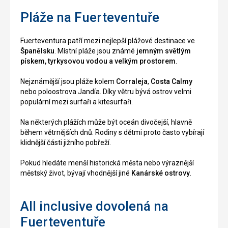
Pláže na Fuerteventuře
Fuerteventura patří mezi nejlepší plážové destinace ve
Španělsku
. Místní pláže jsou známé
jemným světlým
pískem, tyrkysovou vodou a velkým prostorem
.
Nejznámější jsou pláže kolem
Corraleja
,
Costa Calmy
nebo poloostrova Jandía. Díky větru bývá ostrov velmi
populární mezi surfaři a kitesurfaři.
Na některých plážích může být oceán divočejší, hlavně
během větrnějších dnů. Rodiny s dětmi proto často vybírají
klidnější části jižního pobřeží.
Pokud hledáte menší historická města nebo výraznější
městský život, bývají vhodnější jiné
Kanárské ostrovy
.
All inclusive dovolená na
Fuerteventuře