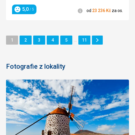
5,0
/ 5
Informace
od
23 236
Kč
za os.
Hodnocení
Další
Stránka
Stránka
Stránka
Stránka
Stránka
Stránka
1
2
3
4
5
…
11
Stránka
Fotografie z lokality