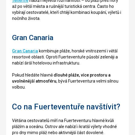
Tenerife
nabízí největší rozmanitost – od pláží přes hory
až po větší města a rušnější turistická centra. Často ho
vybírají cestovatelé, kteří chtějí kombinaci koupání, výletů i
nočního života.
Gran Canaria
Gran Canaria
kombinuje pláže, horské vnitrozemí i větší
resortové oblasti. Oproti Fuerteventuře působí zeleněji a
nabízí širší hotelovou infrastrukturu.
Pokud hledáte hlavně
dlouhé pláže, více prostoru a
uvolněnější atmosféru
, bývá Fuerteventura velmi silnou
volbou.
Co na Fuerteventuře navštívit?
Většina cestovatelů míří na Fuerteventuru hlavně kvůli
plážím a oceánu. Ostrov ale nabízí i kratší výlety vhodné
pro dny mimo pláž nebo aktivnější část dovolené.