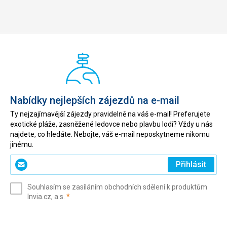
Nabídky nejlepších zájezdů na e-mail
Ty nejzajímavější zájezdy pravidelně na váš e-mail! Preferujete
exotické pláže, zasněžené ledovce nebo plavbu lodí? Vždy u nás
najdete, co hledáte. Nebojte, váš e-mail neposkytneme nikomu
jinému.
Zadejte
Přihlásit
svůj
e-
Souhlasím se zasíláním obchodních sdělení k produktům
mail
(povinné)
Invia.cz, a.s.
*
(povinné)
*