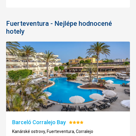
Fuerteventura - Nejlépe hodnocené
hotely
Barceló Corralejo Bay
Hodnocení:
4/5
Kanárské ostrovy, Fuerteventura, Corralejo