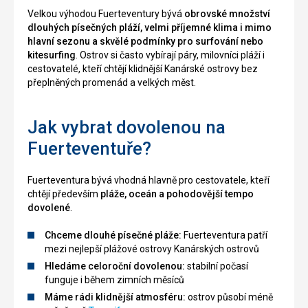
Velkou výhodou Fuerteventury bývá
obrovské množství
dlouhých písečných pláží, velmi příjemné klima i mimo
hlavní sezonu a skvělé podmínky pro surfování nebo
kitesurfing
. Ostrov si často vybírají páry, milovníci pláží i
cestovatelé, kteří chtějí klidnější Kanárské ostrovy bez
přeplněných promenád a velkých měst.
Jak vybrat dovolenou na
Fuerteventuře?
Fuerteventura bývá vhodná hlavně pro cestovatele, kteří
chtějí především
pláže, oceán a pohodovější tempo
dovolené
.
Chceme dlouhé písečné pláže:
Fuerteventura patří
mezi nejlepší plážové ostrovy Kanárských ostrovů
Hledáme celoroční dovolenou:
stabilní počasí
funguje i během zimních měsíců
Máme rádi klidnější atmosféru:
ostrov působí méně