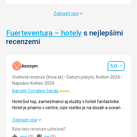
14 450
Kč
4,8
/ 5
Informace
od
za os.
Hodnocení
Pláže
Zobrazit více
12 920
Kč
4,5
/ 5
za os.
Hodnocení
Fuerteventura – hotely
s nejlepšími
recenzemi
5,0
Anonym
/ 5
Hodnocení
Ověřená recenze (Invia.sk)
Datum pobytu: Květen 2024
Napsáno Květen 2024
Barcelo Corralejo Sands
Hodnocení:
4/5
Hotel bol top, zamestnanci aj sluzby v hoteli fantasticke.
Hotel je priamo v centre, cize vsetko je na dosah a ocean s
plazami je len par minut chodze.
Urcite odporucam aj hotel aj lokalitu.
Hotel bol top, zamestnanci aj sluzby v hoteli fantasticke.
Zobrazit více
Hotel je priamo v centre, cize vsetko je na dosah a ocean s
Byla tato recenze užitečná?
plazami je len par minut chodze.
ano
(
0
)
ne
(
0
)