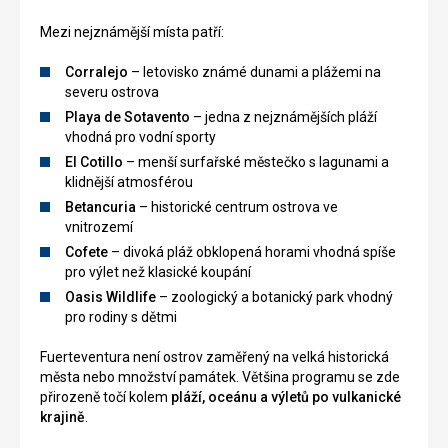
Mezi nejznámější místa patří:
Corralejo
– letovisko známé dunami a plážemi na
severu ostrova
Playa de Sotavento
– jedna z nejznámějších pláží
vhodná pro vodní sporty
El Cotillo
– menší surfařské městečko s lagunami a
klidnější atmosférou
Betancuria
– historické centrum ostrova ve
vnitrozemí
Cofete
– divoká pláž obklopená horami vhodná spíše
pro výlet než klasické koupání
Oasis Wildlife
– zoologický a botanický park vhodný
pro rodiny s dětmi
Fuerteventura není ostrov zaměřený na velká historická
města nebo množství památek. Většina programu se zde
přirozeně točí kolem
pláží, oceánu a výletů po vulkanické
krajině
.