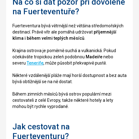
Na co si dát pozor při dovolené
na Fuerteventuře?
Fuerteventura bývá větrnější než většina středomořských
destinací. Právě vítr ale pomáhá udržovat
příjemnější
klima i během velmi teplých měsíců
.
Krajina ostrova je poměrně suchá a vulkanická. Pokud
očekáváte tropickou zeleň podobnou
Madeiře
nebo
severu
Tenerife
, může působit překvapivě pustě.
Některé vzdálenější pláže mají horší dostupnost a bez auta
bývá obtížnější se na ně dostat.
Během zimních měsíců bývá ostrov populární mezi
cestovateli z celé Evropy, takže některé hotely a lety
mohou být rychle vyprodané.
Jak cestovat na
Fuerteventuru?