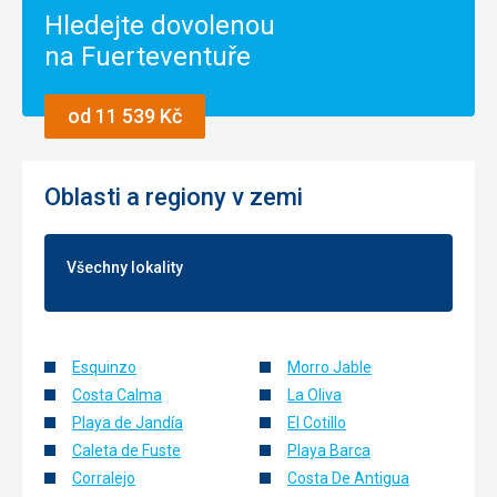
Hledejte dovolenou
na Fuerteventuře
od 11 539 Kč
Oblasti a regiony v zemi
Všechny lokality
Esquinzo
Morro Jable
Costa Calma
La Oliva
Playa de Jandía
El Cotillo
Caleta de Fuste
Playa Barca
Corralejo
Costa De Antigua