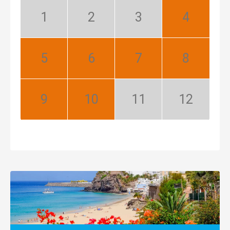
Leden:
Únor:
Březen:
Duben:
Mimosezóna
Mimosezóna
Mimosezóna
Nejlepší
Květen:
Červen:
Červenec:
Srpen:
Nejlepší
Nejlepší
Nejlepší
Nejlepší
Září:
Říjen:
Listopad:
Prosinec:
Nejlepší
Nejlepší
Mimosezóna
Mimosezóna