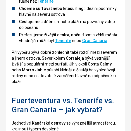
rušně než
Tenerife
Chceme surfovat nebo kitesurfing:
ideální podmínky
hlavně na severu ostrova
Cestujeme s dětmi:
mnoho pláží má pozvolný vstup
do oceánu
Preferujeme živější centra, noční život a větší města:
vhodnější může být
Tenerife
nebo
Gran Canaria
Při výběru bývá dobré zohlednit také rozdíl mezi severem
a jihem ostrova. Sever kolem
Corraleja
bývá větrnější,
živější a populární mezi surfaři. Jih v okolí
Costa Calmy
nebo
Morro Jable
působí klidněji a častěji ho vyhledávají
rodiny nebo cestovatelé zaměření hlavně na odpočinek u
pláže.
Fuerteventura vs. Tenerife vs.
Gran Canaria – jak vybrat?
Jednotlivé
Kanárské ostrovy
se výrazně liší atmosférou,
krajinou i typem dovolené.