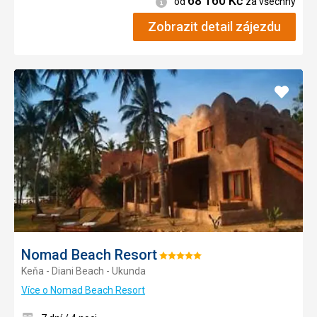
68 160
Kč
Informace
od
za všechny
Zobrazit detail zájezdu
Přidat
do
oblíbe
Nomad Beach Resort
Hodnocení:
Keňa - Diani Beach - Ukunda
5/5
Více o Nomad Beach Resort