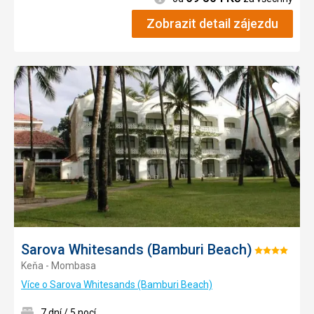
Zobrazit detail zájezdu
Přidat
do
oblíbe
Sarova Whitesands (Bamburi Beach)
Hodnocení:
Keňa - Mombasa
4/5
Více o Sarova Whitesands (Bamburi Beach)
7 dní / 5 nocí