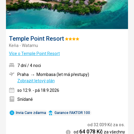
Temple Point Resort
Hodnocení:
Keňa - Watamu
4/5
Více o Temple Point Resort
7 dní / 4 noci
Praha
Mombasa (let má přestupy)
Zobrazit letový plán
so 12.9. - pá 18.9.2026
Snídaně
Invia Care zdarma
Garance FAKTOR 100
od
32 039
Kč
za os.
64 078
Kč
Informace
od
za všechny