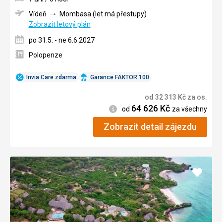
Vídeň
Mombasa (let má přestupy)
Zobrazit letový plán
po 31.5. - ne 6.6.2027
Polopenze
Invia Care zdarma
Garance FAKTOR 100
od
32 313
Kč
za os.
64 626
Kč
Informace
od
za všechny
Zobrazit detail zájezdu
Přidat
do
oblíbe