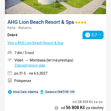
AHG Lion Beach Resort & Spa
Hodnocení:
Keňa - Watamu
4/5
3,7
Dobré
/ 5
Hodnocení
Více o AHG Lion Beach Resort & Spa
7 dní / 5 nocí
Vídeň
Mombasa (let má přestupy)
Zobrazit letový plán
po 31.5. - ne 6.6.2027
Polopenze
Invia Care zdarma
Garance FAKTOR 100
od
28 404
Kč
za os.
56 808
Kč
Informace
od
za všechny