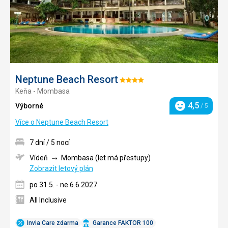
Neptune Beach Resort
Hodnocení:
Keňa - Mombasa
4/5
4,5
Výborné
/ 5
Hodnocení
Více o Neptune Beach Resort
7 dní / 5 nocí
Vídeň
Mombasa (let má přestupy)
Zobrazit letový plán
po 31.5. - ne 6.6.2027
All Inclusive
Invia Care zdarma
Garance FAKTOR 100