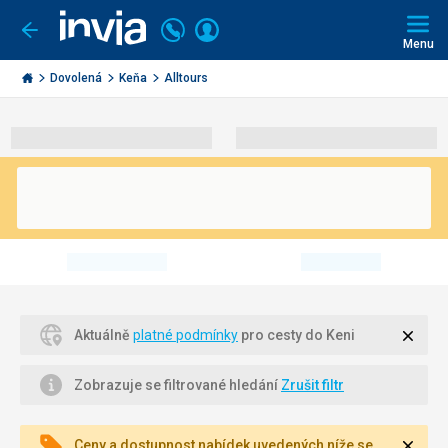
Volejte
Přihlásit
Jít
zpět
226
Menu
se
000
Invia.cz
290
Dovolená
Keňa
Alltours
Zavří
Aktuálně
platné podmínky
pro cesty do Keni
Zobrazuje se filtrované hledání
Zrušit filtr
Zavří
Ceny a dostupnost nabídek uvedených níže se