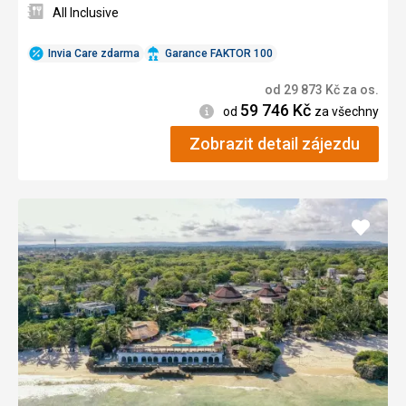
All Inclusive
Invia Care zdarma
Garance FAKTOR 100
od
29 873
Kč
za os.
59 746
Kč
Informace
od
za všechny
Zobrazit detail zájezdu
Přidat
do
oblíbe