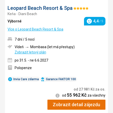
Leopard Beach Resort & Spa
Hodnocení:
Keňa - Diani Beach
5/5
4,4
Výborné
/ 5
Hodnocení
Více o Leopard Beach Resort & Spa
7 dní / 5 nocí
Vídeň
Mombasa (let má přestupy)
Zobrazit letový plán
po 31.5. - ne 6.6.2027
Polopenze
Invia Care zdarma
Garance FAKTOR 100
od
27 981
Kč
za os.
55 962
Kč
Informace
od
za všechny
Zobrazit detail zájezdu