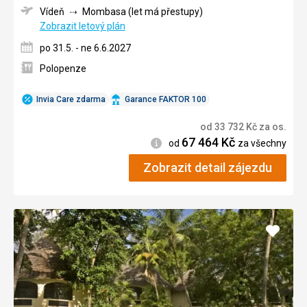
Vídeň
Mombasa (let má přestupy)
Zobrazit letový plán
po 31.5. - ne 6.6.2027
Polopenze
Invia Care zdarma
Garance FAKTOR 100
od
33 732
Kč
za os.
67 464
Kč
Informace
od
za všechny
Zobrazit detail zájezdu
Přidat
do
oblíbe