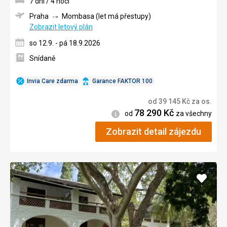
7 dní / 4 noci
Praha
Mombasa (let má přestupy)
Zobrazit letový plán
so 12.9. - pá 18.9.2026
Snídaně
Invia Care zdarma
Garance FAKTOR 100
od
39 145
Kč
za os.
78 290
Kč
Informace
od
za všechny
Zobrazit detail zájezdu
Přidat
do
oblíbe