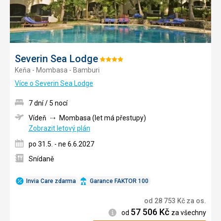
Severin Sea Lodge
Hodnocení:
Keňa - Mombasa - Bamburi
4/5
Více o Severin Sea Lodge
7 dní / 5 nocí
Vídeň
Mombasa (let má přestupy)
Zobrazit letový plán
po 31.5. - ne 6.6.2027
Snídaně
Invia Care zdarma
Garance FAKTOR 100
od
28 753
Kč
za os.
57 506
Kč
Informace
od
za všechny