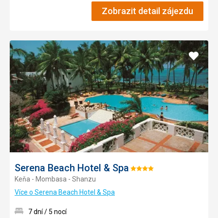
Zobrazit detail zájezdu
Přidat
do
oblíbe
Serena Beach Hotel & Spa
Hodnocení:
Keňa - Mombasa - Shanzu
4/5
Více o Serena Beach Hotel & Spa
7 dní / 5 nocí