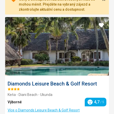
mohou měnit. Přejděte na vybraný zájezd a
zkontrolujte aktuální cenu a dostupnost.
Přidat
do
oblíbe
Diamonds Leisure Beach & Golf Resort
Hodnocení:
Keňa - Diani Beach - Ukunda
4/5
4,7
Výborné
/ 5
Hodnocení
Více o Diamonds Leisure Beach & Golf Resort