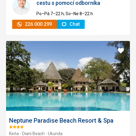
cestu s pomocí odborníka
Po–Pá 7–⁠⁠⁠⁠⁠⁠22 h; So–Ne 8–⁠⁠⁠⁠⁠⁠22 h
226 000 299
Chat
Přidat
do
oblíbe
Neptune Paradise Beach Resort & Spa
Hodnocení:
Keňa - Diani Beach - Ukunda
4/5