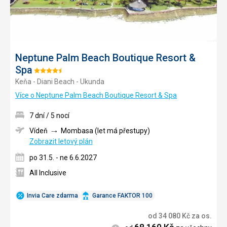
Neptune Palm Beach Boutique Resort &
Spa
Hodnocení:
Keňa - Diani Beach - Ukunda
4.5/5
Více o Neptune Palm Beach Boutique Resort & Spa
7 dní / 5 nocí
Vídeň
Mombasa (let má přestupy)
Zobrazit letový plán
po 31.5. - ne 6.6.2027
All Inclusive
Invia Care zdarma
Garance FAKTOR 100
od
34 080
Kč
za os.