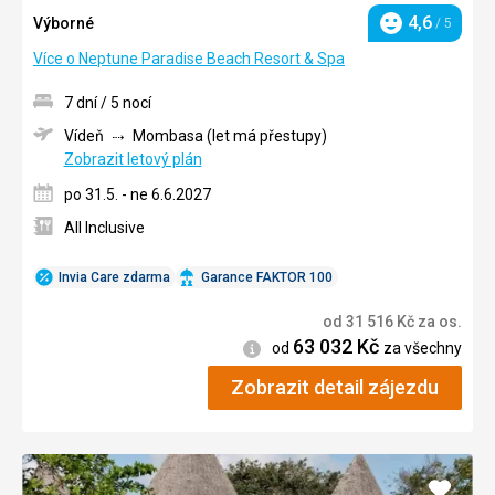
4,6
Výborné
/ 5
Hodnocení
Více o Neptune Paradise Beach Resort & Spa
7 dní / 5 nocí
Vídeň
Mombasa (let má přestupy)
Zobrazit letový plán
po 31.5. - ne 6.6.2027
All Inclusive
Invia Care zdarma
Garance FAKTOR 100
od
31 516
Kč
za os.
63 032
Kč
Informace
od
za všechny
Zobrazit detail zájezdu
Přidat