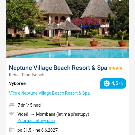
do
oblíbe
Neptune Village Beach Resort & Spa
Hodnocení:
Keňa - Diani Beach
4/5
4,5
Výborné
/ 5
Hodnocení
Více o Neptune Village Beach Resort & Spa
7 dní / 5 nocí
Vídeň
Mombasa (let má přestupy)
Zobrazit letový plán
po 31.5. - ne 6.6.2027