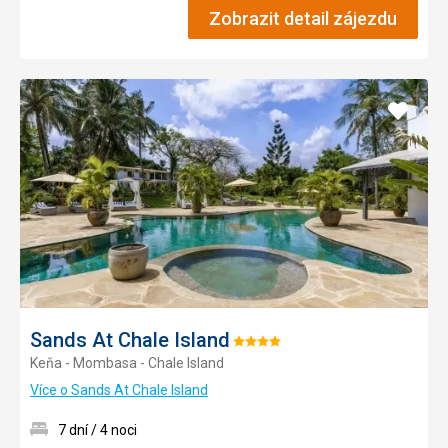
Zobrazit detail zájezdu
Přidat
do
oblíbe
Sands At Chale Island
Hodnocení:
Keňa - Mombasa - Chale Island
4/5
Více o Sands At Chale Island
7 dní / 4 noci