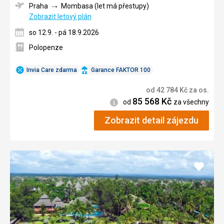
Praha
Mombasa (let má přestupy)
Zobrazit letový plán
so 12.9. - pá 18.9.2026
Polopenze
Invia Care zdarma
Garance FAKTOR 100
od
42 784
Kč
za os.
85 568
Kč
Informace
od
za všechny
Zobrazit detail zájezdu
Přidat
do
oblíbe