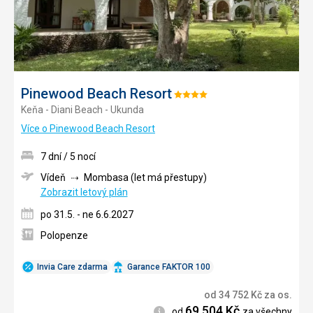
Pinewood Beach Resort
Hodnocení:
Keňa - Diani Beach - Ukunda
4/5
Více o Pinewood Beach Resort
7 dní / 5 nocí
Vídeň
Mombasa (let má přestupy)
Zobrazit letový plán
po 31.5. - ne 6.6.2027
Polopenze
Invia Care zdarma
Garance FAKTOR 100
od
34 752
Kč
za os.
69 504
Kč
Informace
od
za všechny