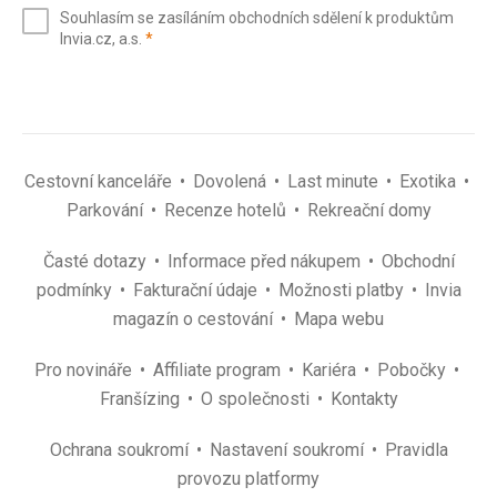
e-
Souhlasím se zasíláním obchodních sdělení k produktům
mail
(povinné)
Invia.cz, a.s.
*
(povinné)
*
Cestovní kanceláře
Dovolená
Last minute
Exotika
Parkování
Recenze hotelů
Rekreační domy
Časté dotazy
Informace před nákupem
Obchodní
podmínky
Fakturační údaje
Možnosti platby
Invia
magazín o cestování
Mapa webu
Pro novináře
Affiliate program
Kariéra
Pobočky
Franšízing
O společnosti
Kontakty
Ochrana soukromí
Nastavení soukromí
Pravidla
provozu platformy