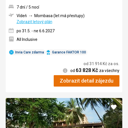
7 dní / 5 nocí
Vídeň
Mombasa (let má přestupy)
Zobrazit letový plán
po 31.5. - ne 6.6.2027
All Inclusive
Invia Care zdarma
Garance FAKTOR 100
od
31 914
Kč
za os.
63 828
Kč
Informace
od
za všechny
Zobrazit detail zájezdu
Přidat
do
oblíbe