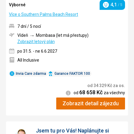
4,1
Výborné
/ 5
Hodnocení
Více o Southern Palms Beach Resort
7 dní / 5 nocí
Vídeň
Mombasa (let má přestupy)
Zobrazit letový plán
po 31.5. - ne 6.6.2027
All Inclusive
Invia Care zdarma
Garance FAKTOR 100
od
34 329
Kč
za os.
68 658
Kč
Informace
od
za všechny
Zobrazit detail zájezdu
Jsem tu pro Vás! Naplánujte si