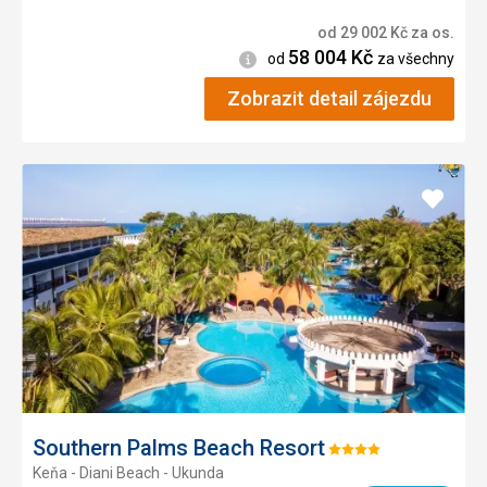
od
29 002
Kč
za os.
58 004
Kč
Informace
od
za všechny
Zobrazit detail zájezdu
Přidat
do
oblíbe
Southern Palms Beach Resort
Hodnocení:
Keňa - Diani Beach - Ukunda
4/5