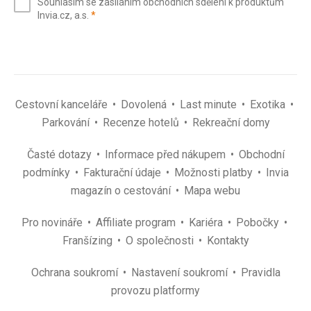
Souhlasím se zasíláním obchodních sdělení k produktům
mail
(povinné)
Invia.cz, a.s.
*
(povinné)
*
Cestovní kanceláře
Dovolená
Last minute
Exotika
Parkování
Recenze hotelů
Rekreační domy
Časté dotazy
Informace před nákupem
Obchodní
podmínky
Fakturační údaje
Možnosti platby
Invia
magazín o cestování
Mapa webu
Pro novináře
Affiliate program
Kariéra
Pobočky
Franšízing
O společnosti
Kontakty
Ochrana soukromí
Nastavení soukromí
Pravidla
provozu platformy