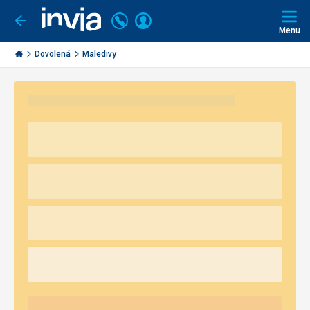
Volejte
Přihlásit
Jít
zpět
226
Menu
se
000
Invia.cz
290
Dovolená
Maledivy