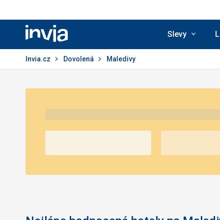
Slevy
L
Invia.cz
Invia.cz
Dovolená
Maledivy