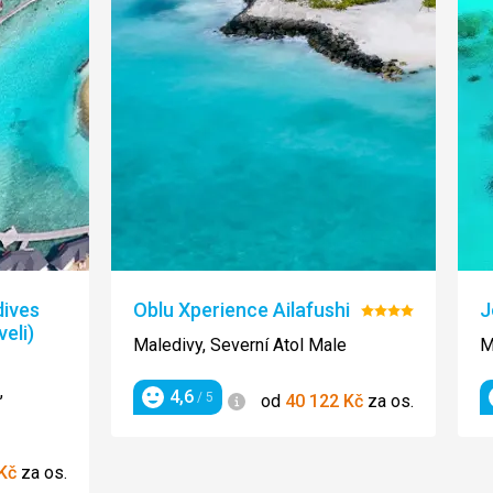
dives
Oblu Xperience Ailafushi
J
Hodnocení:
eli)
4/5
Maledivy, Severní Atol Male
M
,
4,6
Informace
/ 5
od
40 122
Kč
za os.
Hodnocení
Kč
za os.