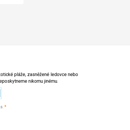
exotické pláže, zasněžené ledovce nebo
l neposkytneme nikomu jinému.
(povinné)
.s.
*