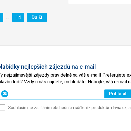
tránka
Stránka
Stránka
…
14
Další
Nabídky nejlepších zájezdů na e-mail
Ty nejzajímavější zájezdy pravidelně na váš e-mail! Preferujete 
plavbu lodí? Vždy u nás najdete, co hledáte. Nebojte, váš e-mai
Zadejte
Přihlásit
svůj
e-
Souhlasím se zasíláním obchodních sdělení k produktům Invia.cz, a
mail
(povinné)