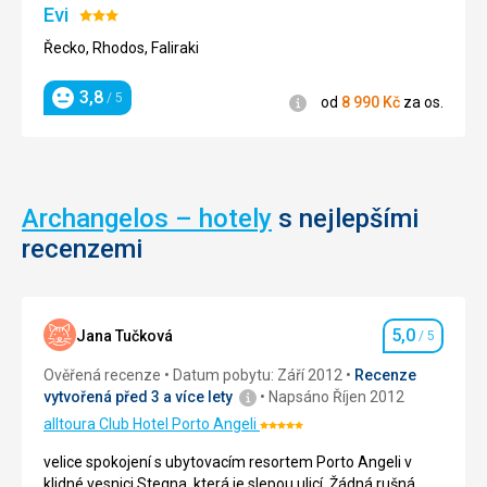
zemětřesení
chrámu,
Evi
Hodnocení:
a
který
3/5
město
byl
Řecko, Rhodos, Faliraki
už
založen
nikdy
asi
3,8
/ 5
Informace
od
8 990
Kč
za os.
Hodnocení
obnoveno
ve
nebylo.
3.
Zachovali
století
se
před
však
naším
Archangelos – hotely
s nejlepšími
ruiny
letopočtem.
nejrůznějších
recenzemi
Tento
budov
chrám
jako
je
jsou,
připomínkou
lázně,
velkého
5,0
Jana Tučková
/ 5
Hodnocení
amfiteátr,
helénského
chrámy,
města,
Ověřená recenze
Datum pobytu: Září 2012
Recenze
kašny,
které
vytvořená před 3 a více lety
Napsáno Říjen 2012
domy
zde
alltoura Club Hotel Porto Angeli
Hodnocení:
a
kdysi
5/5
schodiště.
stálo.
velice spokojení s ubytovacím resortem Porto Angeli v
Kamiros
Populace
klidné vesnici Stegna, která je slepou ulicí. Žádná rušná