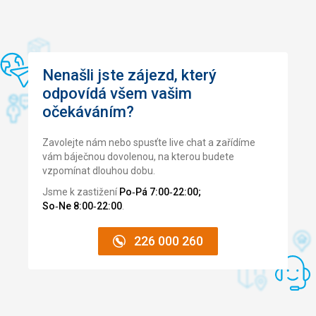
je
to
jedna
z
nejlépe
Nenašli jste zájezd, který
dochovaných
odpovídá všem vašim
středověkých
očekáváním?
památek
na
světě.
Zavolejte nám nebo spusťte live chat a zařídíme
Ulice
vám báječnou dovolenou, na kterou budete
je
vzpomínat dlouhou dobu.
600
Jsme k zastižení
Po‑Pá 7:00‑22:00;
metrů
So‑Ne 8:00‑22:00
.
dlouhá,
dlážděná
226 000 260
valouny
a
vedla
přímo
od
akropole