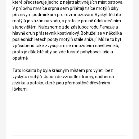
které představuje jedno z nejatraktivnějších míst ostrova.
bývalo
město
V průběhu měsíce srpna sem přilétají tisíce motýlů díky
prosperující
v
příznivým podmínkám pro rozmnožování. Výskyt těchto
osadou.
Evropě.
motýlů je vázán na vodu, a proto je pro ně údolí ideálním
Byla
Pro
stanovištěm. Nalezneme zde zástupce rodu
Panaxia
a
zde
vstup
hlavně druh přástevník kostivalový. Bohužel se v několika
například
do
posledních letech počty motýlů stále snižují. Může to být
nádrž,
města
způsobeno také zvyšujícím se množstvím návštěvníků,
do
je
proto je důležité aby se zde turisté pohybovali tiše a
které
možné
opatrně.
se
použít
vešlo
několik
Tato lokalita by byla krásným místem pro výlet i bez
až
bran,
výskytu motýlů. Jsou zde vzrostlé stromy, nádherná
600
také
jezírka a potoky, které jsou přemostěné dřevěnými
kubíků
je
lávkami.
vody,
zde
což
asi
vystačilo
200
i
uliček,
pro
které
400
jsou
rodin.
bezejmenné,
Město
takže