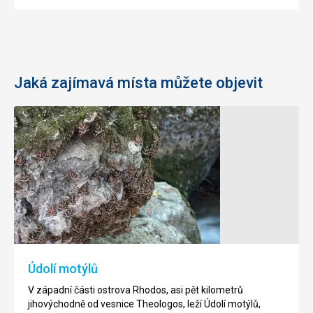
Jaká zajímavá místa můžete objevit
Rhodos
Antické
-
město
Staré
Kamiros
město
Kamiros
je
Historická
místo
část
kde
města
dříve
Rhodos
Údolí motýlů
stávalo
je
antické
nejdéle
V západní části ostrova Rhodos, asi pět kilometrů
město,
obydlené
jihovýchodně od vesnice Theologos, leží Údolí motýlů,
které
středověké