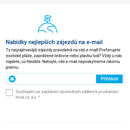
Historické
stavby
Města /
Náměstí
/ Ulice
Nabídky nejlepších zájezdů na e-mail
Ty nejzajímavější zájezdy pravidelně na váš e-mail! Preferujete
exotické pláže, zasněžené ledovce nebo plavbu lodí? Vždy u nás
najdete, co hledáte. Nebojte, váš e-mail neposkytneme nikomu
jinému.
Zadejte
Přihlásit
svůj
e-
Souhlasím se zasíláním obchodních sdělení k produktům
mail
(povinné)
Invia.cz, a.s.
*
(povinné)
*