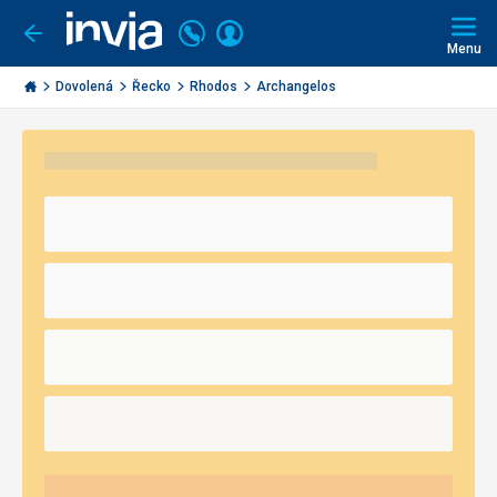
Volejte
Přihlásit
Jít
zpět
226
Menu
se
000
Invia.cz
290
Dovolená
Řecko
Rhodos
Archangelos