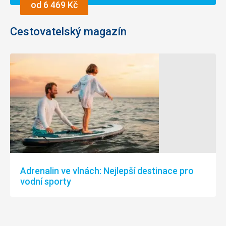
od 6 469 Kč
které
město
obklopují
Cestovatelský magazín
a
díky
kterým
zůstala
zachována
jedinečná,
historická
struktura
městečka.
Adrenalin ve vlnách: Nejlepší destinace pro
vodní sporty
Nenáročné