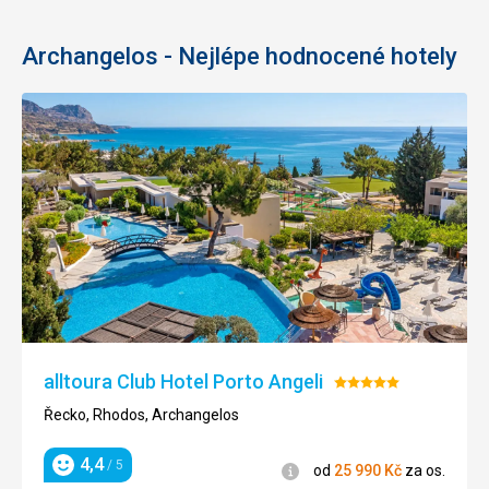
Archangelos - Nejlépe hodnocené hotely
alltoura Club Hotel Porto Angeli
Hodnocení:
5/5
Řecko, Rhodos, Archangelos
4,4
/ 5
Informace
od
25 990
Kč
za os.
Hodnocení