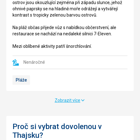
ostrov jsou okouzlující zejména při západu slunce, jehož
s
je
ohnivé paprsky se na hladině moře odrážejí a vytvářejí
bílým
vidět
kontrast s tropicky zelenou barvou ostrovů.
pískem
i
a
z
Na pláž občas přijede vůz s nabídkou občerstvení, ale
tyrkysovým
dálky.
restaurace se nachází na nedaleké silnici 7-Eleven.
mořem.
Tato
Prostředí
památka
Mezi oblíbené aktivity patří šnorchlování.
je
je
obklopeno
považována
krásnou
za
Nenáročné
přírodou
jednu
a
z
Pláže
kopci.
nejdůležitějších
Moře
na
není
celém
příliš
ostrově.
Zobrazit více
vhodné
Socha
pro
je
neplavce
zhotovena
kvůli
z
Proč si vybrat dovolenou v
nedalekým
krásně
Thajsku?
korálovým
bílého