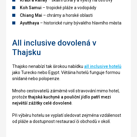
Krabi a Railay
– skalní útvary a výlety na ostrovy
Koh Samui
– tropické pláže a vodopády
Chiang Mai
– chrámy a horské oblasti
Ayutthaya
– historické ruiny bývalého hlavního města
All inclusive dovolená v
Thajsku
Thajsko nenabízí tak širokou nabídku
all inclusive hotelů
jako Turecko nebo Egypt. Většina hotelů funguje formou
snídaně nebo polopenze.
Mnoho cestovatelů záměrně volí stravování mimo hotel,
protože
thajská kuchyně a pouliční jídlo patří mezi
největší zážitky celé dovolené
.
Při výběru hotelu se vyplatí sledovat zejména vzdálenost
od pláže a dostupnost restaurací či obchodů v okolí.