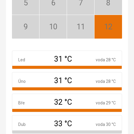
Květen:
Červen:
Červenec:
Srpen:
Mimosezóna
Mimosezóna
Mimosezóna
Mimosezóna
Září:
Říjen:
Listopad:
Prosinec:
Mimosezóna
Mimosezóna
Mimosezóna
Nejlepší
31 °C
Leden
Led
voda 28 °C
31 °C
Únor
Úno
voda 28 °C
32 °C
Březen
Bře
voda 29 °C
33 °C
Duben
Dub
voda 30 °C