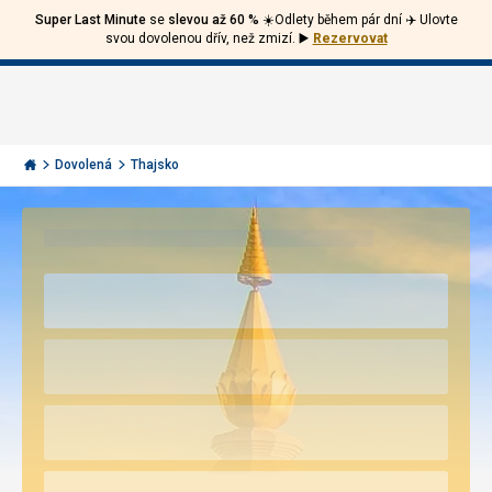
Super Last Minute
se
slevou až 60 %
☀️Odlety během pár dní ✈️ Ulovte
Volejte
Přihlásit
Jít
svou dovolenou dřív, než zmizí.
▶️
Rezervovat
zpět
226
Menu
se
000
Invia.cz
297
Dovolená
Thajsko