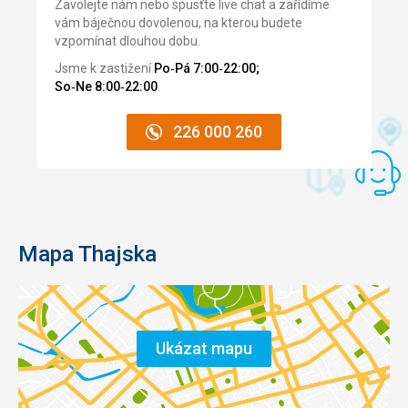
Zavolejte nám nebo spusťte live chat a zařídíme
vám báječnou dovolenou, na kterou budete
vzpomínat dlouhou dobu.
Jsme k zastižení
Po‑Pá 7:00‑22:00;
So‑Ne 8:00‑22:00
.
226 000 260
Mapa Thajska
Ukázat mapu