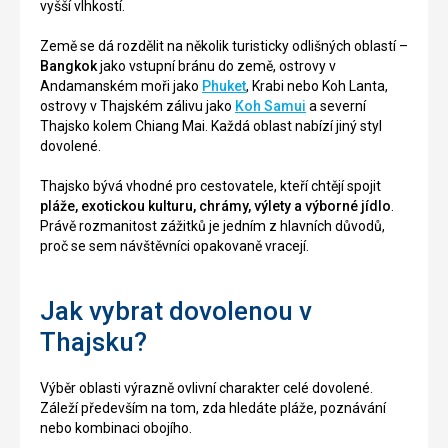
vyšší vlhkostí.
Země se dá rozdělit na několik turisticky odlišných oblastí –
Bangkok
jako vstupní bránu do země, ostrovy v
Andamanském moři jako
Phuket
, Krabi nebo Koh Lanta,
ostrovy v Thajském zálivu jako
Koh Samui
a severní
Thajsko kolem Chiang Mai. Každá oblast nabízí jiný styl
dovolené.
Thajsko bývá vhodné pro cestovatele, kteří chtějí spojit
pláže, exotickou kulturu, chrámy, výlety a výborné jídlo
.
Právě rozmanitost zážitků je jedním z hlavních důvodů,
proč se sem návštěvníci opakovaně vracejí.
Jak vybrat dovolenou v
Thajsku?
Výběr oblasti výrazně ovlivní charakter celé dovolené.
Záleží především na tom, zda hledáte pláže, poznávání
nebo kombinaci obojího.