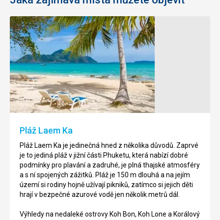
Pláž
Velký
Kamala
Buddha
Pláž
Velký
Kamala
Buddha
se
se
nachází
nachází
v
na
oblasti
vrcholu
Pláž Laem Ka
Phuket.
Nakkerd.
Pláž Laem Ka je jedinečná hned z několika důvodů. Zaprvé
Jedná
Jedná
je to jediná pláž v jižní části Phuketu, která nabízí dobré
se
se
podmínky pro plavání a zadruhé, je plná thajské atmosféry
o
o
a s ní spojených zážitků. Pláž je 150 m dlouhá a na jejím
3
45
území si rodiny hojně užívají pikniků, zatímco si jejich děti
km
m
hrají v bezpečné azurové vodě jen několik metrů dál.
dlouhou,
vysokou
krásnou
sochu,
Výhledy na nedaleké ostrovy Koh Bon, Koh Lone a Korálový
pláž
která