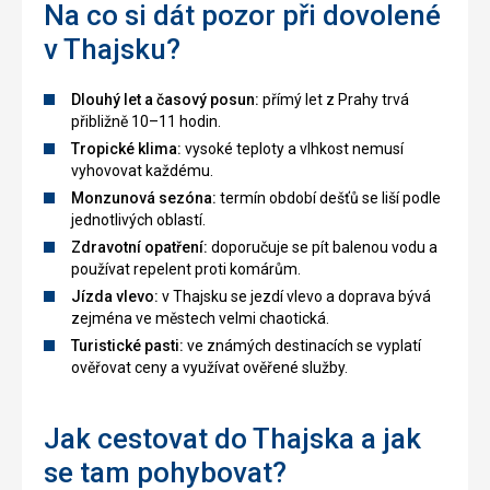
Na co si dát pozor při dovolené
v Thajsku?
Dlouhý let a časový posun:
přímý let z Prahy trvá
přibližně 10–11 hodin.
Tropické klima:
vysoké teploty a vlhkost nemusí
vyhovovat každému.
Monzunová sezóna:
termín období dešťů se liší podle
jednotlivých oblastí.
Zdravotní opatření:
doporučuje se pít balenou vodu a
používat repelent proti komárům.
Jízda vlevo:
v Thajsku se jezdí vlevo a doprava bývá
zejména ve městech velmi chaotická.
Turistické pasti:
ve známých destinacích se vyplatí
ověřovat ceny a využívat ověřené služby.
Jak cestovat do Thajska a jak
se tam pohybovat?