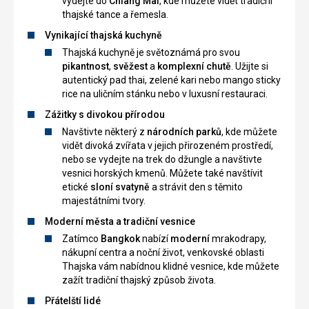
vydejte do
Chiang Mai
, kde můžete vidět tradiční
surfování.
thajské tance a řemesla.
Nedaleko
pláže
Vynikající thajská kuchyně
se
Thajská kuchyně je světoznámá pro svou
nachází
pikantnost
,
svěžest
a
komplexní chutě
. Užijte si
několik
autentický pad thai, zelené kari nebo mango sticky
restaurací
rice na uličním stánku nebo v luxusní restauraci.
a
barů.
Zážitky s divokou přírodou
Navštivte některý z
národních parků
, kde můžete
vidět divoká zvířata v jejich přirozeném prostředí,
Nenáročné
nebo se vydejte na trek do džungle a navštivte
Bezbarierový
vesnici horských kmenů. Můžete také navštívit
přístup
etické
sloní svatyně
a strávit den s těmito
majestátními tvory.
Pláže
Moderní města a tradiční vesnice
Zatímco
Bangkok
nabízí
moderní
mrakodrapy,
nákupní centra a noční život, venkovské oblasti
Thajska vám nabídnou klidné vesnice, kde můžete
zažít tradiční thajský způsob života.
Přátelští lidé