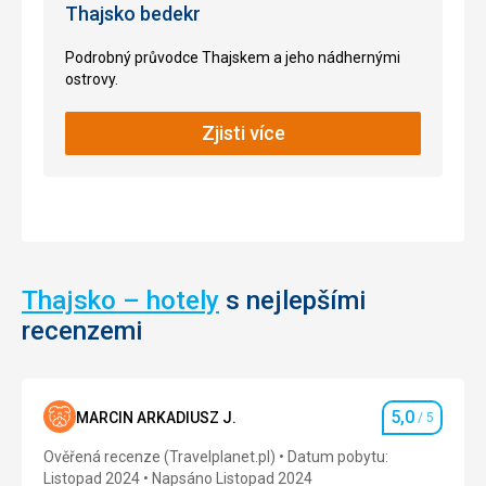
Thajsko bedekr
Podrobný průvodce Thajskem a jeho nádhernými
ostrovy.
Zjisti více
Thajsko – hotely
s nejlepšími
recenzemi
5,0
MARCIN ARKADIUSZ J.
/ 5
Hodnocení
Ověřená recenze (Travelplanet.pl)
Datum pobytu:
Listopad 2024
Napsáno Listopad 2024