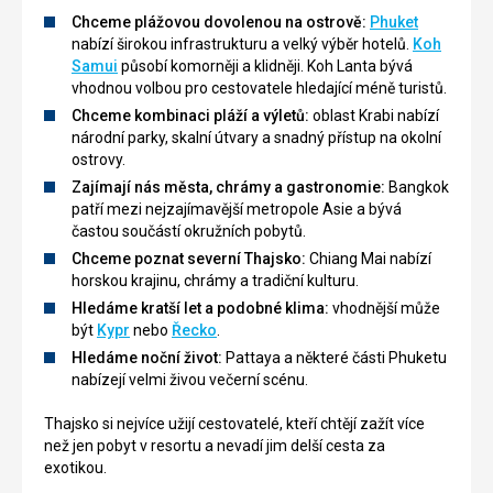
Chceme plážovou dovolenou na ostrově:
Phuket
nabízí širokou infrastrukturu a velký výběr hotelů.
Koh
Samui
působí komorněji a klidněji. Koh Lanta bývá
vhodnou volbou pro cestovatele hledající méně turistů.
Chceme kombinaci pláží a výletů:
oblast Krabi nabízí
národní parky, skalní útvary a snadný přístup na okolní
ostrovy.
Zajímají nás města, chrámy a gastronomie:
Bangkok
patří mezi nejzajímavější metropole Asie a bývá
častou součástí okružních pobytů.
Chceme poznat severní Thajsko:
Chiang Mai nabízí
horskou krajinu, chrámy a tradiční kulturu.
Hledáme kratší let a podobné klima:
vhodnější může
být
Kypr
nebo
Řecko
.
Hledáme noční život:
Pattaya a některé části Phuketu
nabízejí velmi živou večerní scénu.
Thajsko si nejvíce užijí cestovatelé, kteří chtějí zažít více
než jen pobyt v resortu a nevadí jim delší cesta za
exotikou.