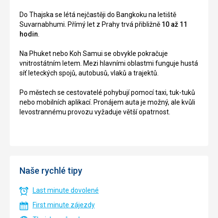
Do Thajska se létá nejčastěji do Bangkoku na letiště
Suvarnabhumi. Přímý let z Prahy trvá přibližně
10 až 11
hodin
.
Na Phuket nebo Koh Samui se obvykle pokračuje
vnitrostátním letem. Mezi hlavními oblastmi funguje hustá
síť leteckých spojů, autobusů, vlaků a trajektů.
Po městech se cestovatelé pohybují pomocí taxi, tuk-tuků
nebo mobilních aplikací. Pronájem auta je možný, ale kvůli
levostrannému provozu vyžaduje větší opatrnost.
Naše rychlé tipy
Last minute dovolené
First minute zájezdy