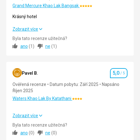
Grand Mercure Khao Lak Bangsak
Hodnocení:
5/5
Krásný hotel
Krásný hotel
Zobrazit více
Byla tato recenze užitečná?
Strava
5,0
/ 5
ano
(
1
)
ne
(
1
)
Ubytování
5,0
/ 5
Okolí
5,0
/ 5
5,0
Pavel B.
/ 5
Hodnocení
Služby
5,0
/ 5
Ověřená recenze
Datum pobytu: Září 2025
Napsáno
Říjen 2025
Cena
5,0
/ 5
Waters Khao Lak By Katathani
Hodnocení:
4/5
Pláž
Zobrazit více
Pláž čistá s dostatkem lehátek
Strava
5,0
/ 5
Byla tato recenze užitečná?
Strava
Snídaně formou bufetu nic nechybělo
ano
(
0
)
ne
(
0
)
Ubytování
5,0
/ 5