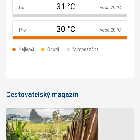
31 °C
Listopad
Lis
voda 29 °C
30 °C
Prosinec
Pro
voda 28 °C
Nejlepší
Dobrá
Mimosezóna
Cestovatelský magazín