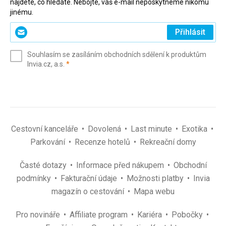
najdete, co hledáte. Nebojte, váš e-mail neposkytneme nikomu
jinému.
Zadejte
Přihlásit
svůj
e-
Souhlasím se zasíláním obchodních sdělení k produktům
mail
(povinné)
Invia.cz, a.s.
*
(povinné)
*
Cestovní kanceláře
Dovolená
Last minute
Exotika
Parkování
Recenze hotelů
Rekreační domy
Časté dotazy
Informace před nákupem
Obchodní
podmínky
Fakturační údaje
Možnosti platby
Invia
magazín o cestování
Mapa webu
Pro novináře
Affiliate program
Kariéra
Pobočky