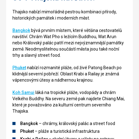
Thajsko nabízí mimořádně pestrou kombinaci přírody,
historických památek i moderních měst.
Bangkok
bývá prvním místem, které většina cestovatelů
navštíví. Chrám Wat Pho s ležícím Buddhou, Wat Arun
nebo Královský palác patří mezi nejvýznamnější památky
země. Neodmyslitelnou součástí města jsou také noční
trhy a slavný street food.
Phuket
nabízí rozmanité pláže, od živé Patong Beach po
klidnější severní pobřeží. Oblast Krabi a Railay je známá
vápencovými útesy a nádhernou krajinou.
Koh Samui
láká na tropické pláže, vodopády a chrám
Velkého Buddhy. Na severu země pak najdete Chiang Mai,
které je považováno za kulturní centrum severního
Thajska.
Bangkok
– chrámy, královský palác a street food
Phuket
– pláže a turistická infrastruktura