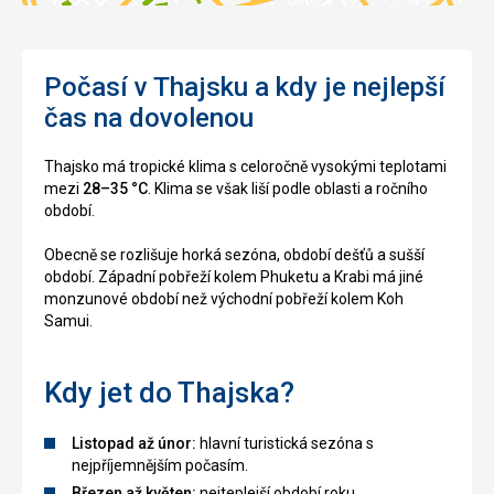
Počasí v Thajsku a kdy je nejlepší
čas na dovolenou
Thajsko má tropické klima s celoročně vysokými teplotami
mezi
28–35 °C
. Klima se však liší podle oblasti a ročního
období.
Obecně se rozlišuje horká sezóna, období dešťů a sušší
období. Západní pobřeží kolem Phuketu a Krabi má jiné
monzunové období než východní pobřeží kolem Koh
Samui.
Kdy jet do Thajska?
Listopad až únor:
hlavní turistická sezóna s
nejpříjemnějším počasím.
Březen až květen:
nejteplejší období roku.