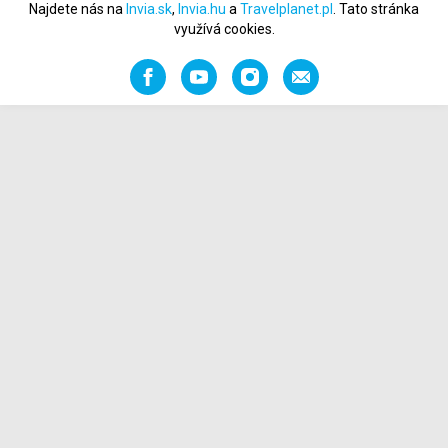
Najdete nás na
Invia.sk
,
Invia.hu
a
Travelplanet.pl
. Tato stránka
využívá cookies.
Facebook
YouTube
Instagram
Napište
nám