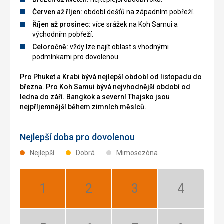
Červen až říjen:
období dešťů na západním pobřeží.
Říjen až prosinec:
více srážek na Koh Samui a
východním pobřeží.
Celoročně:
vždy lze najít oblast s vhodnými
podmínkami pro dovolenou.
Pro Phuket a Krabi bývá nejlepší období od listopadu do
března. Pro Koh Samui bývá nejvhodnější období od
ledna do září. Bangkok a severní Thajsko jsou
nejpříjemnější během zimních měsíců.
Nejlepší doba pro dovolenou
Nejlepší
Dobrá
Mimosezóna
Leden:
Únor:
Březen:
Duben:
Nejlepší
Nejlepší
Nejlepší
Mimosezóna