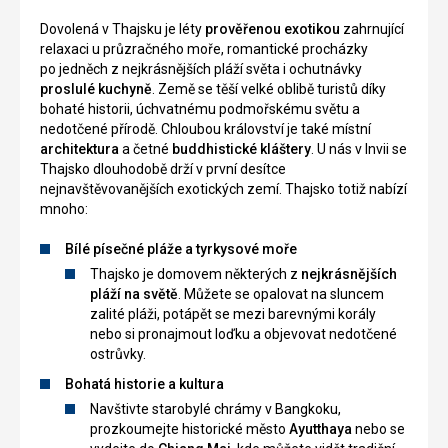
útesům,
barmského
Dovolená v Thajsku je léty
prověřenou exotikou
zahrnující
ty
mramoru.
relaxaci u průzračného moře, romantické procházky
ovšem
Vedle
po jedněch z nejkrásnějších pláží světa i ochutnávky
ocení
tohoto
proslulé kuchyně
. Země se těší velké oblibě turistů díky
potapěči.
památníku
bohaté historii, úchvatnému podmořskému světu a
Pláž
se
nedotčené přírodě. Chloubou království je také místní
je
nachází
architektura
a četné
buddhistické kláštery
. U nás v Invii se
turisty
další,
Thajsko dlouhodobě drží v první desítce
velice
menší
nejnavštěvovanějších exotických zemí. Thajsko totiž nabízí
oblíbená,
Buddha,
mnoho:
ale
který
nebývá
je
Bílé písečné pláže a tyrkysové moře
přeplněná.
vyroben
Od
z
Thajsko je domovem některých z
nejkrásnějších
května
mosazi.
pláží na světě
. Můžete se opalovat na sluncem
do
zalité pláži, potápět se mezi barevnými korály
října
nebo si pronajmout loďku a objevovat nedotčené
Nenáročné
jsou
ostrůvky.
zde
Bohatá historie a kultura
vhodné
Sochy /
Navštivte starobylé chrámy v Bangkoku,
podmínky
památníky
prozkoumejte historické město
Ayutthaya
nebo se
pro