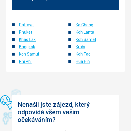
Pattaya
Ko Chang
Phuket
Koh Lanta
Khao Lak
Koh Samet
Bangkok
Krabi
Koh Samui
Koh Tao
Phi Phi
Hua Hin
Nenašli jste zájezd, který
odpovídá všem vašim
očekáváním?