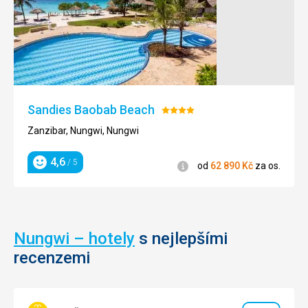
Sandies Baobab Beach
Hodnocení:
4/5
Zanzibar, Nungwi, Nungwi
4,6
/ 5
Informace
od
62 890
Kč
za os.
Hodnocení
Nungwi – hotely
s nejlepšími
recenzemi