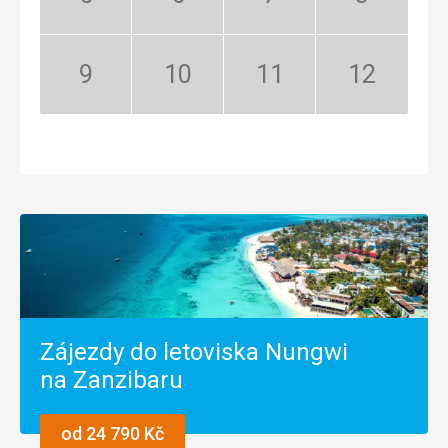
Květen:
Červen:
Červenec:
Srpen:
Mimosezóna
Mimosezóna
Mimosezóna
Mimosezóna
Září:
Říjen:
Listopad:
Prosinec:
Mimosezóna
Mimosezóna
Mimosezóna
Mimosezóna
Zájezdy do letoviska Nungwi
na Zanzibaru
od 24 790 Kč