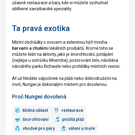
úžasné restaurace a bary, kde si můžete vychutnat
oblíbené zanzibarské speciality.
Ta pravá exotika
Místní obchůdky s ovocem a zeleninou hýří mnoha
barvami a chutěmi
lokálních produktů. Kromě toho se
můžete těšit na aktivity, jako je šnorchlování, potápění
(nejlépe u ostrůvku Mnemba), pozorování želv, návštěva
národního parku Kichwele nebo prohlídky místních vesnic.
Ať už hledáte odpočinek na pláži nebo dobrodružství na
moři, Nungwi je dokonalým místem pro dovolenou.
Proč Nungwi dovolená
klidná oblast
restaurace
šnorchlování
písčitá pláž
vhodné pro páry
válení u moře