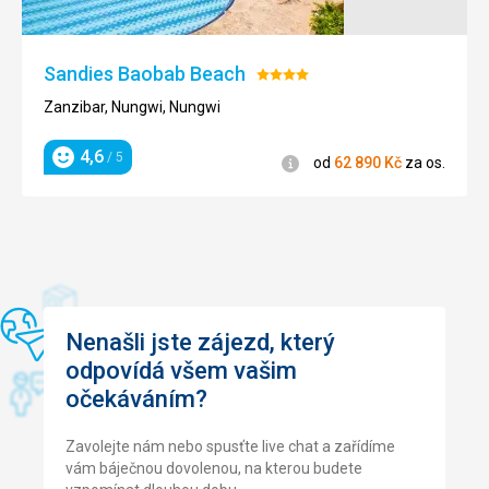
Sandies Baobab Beach
Hodnocení:
4/5
Zanzibar, Nungwi, Nungwi
4,6
/ 5
Informace
od
62 890
Kč
za os.
Hodnocení
Nenašli jste zájezd, který
odpovídá všem vašim
očekáváním?
Zavolejte nám nebo spusťte live chat a zařídíme
vám báječnou dovolenou, na kterou budete