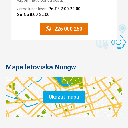
vzpomínat dlouhou dobu.
Jsme k zastižení
Po‑Pá 7:00‑22:00;
So‑Ne 8:00‑22:00
.
226 000 260
Mapa letoviska Nungwi
Ukázat mapu