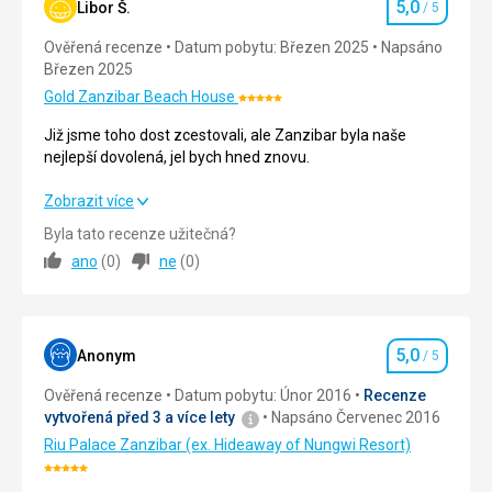
5,0
Libor Š.
/ 5
Hodnocení
Ověřená recenze
Datum pobytu: Březen 2025
Napsáno
Březen 2025
Gold Zanzibar Beach House
Hodnocení:
5/5
Již jsme toho dost zcestovali, ale Zanzibar byla naše
nejlepší dovolená, jel bych hned znovu.
Již jsme toho dost zcestovali, ale Zanzibar byla naše
Zobrazit více
nejlepší dovolená, jel bych hned znovu.
Byla tato recenze užitečná?
ano
(
0
)
ne
(
0
)
Strava
5,0
/ 5
Ubytování
5,0
/ 5
5,0
Okolí
5,0
/ 5
Anonym
/ 5
Hodnocení
Ověřená recenze
Datum pobytu: Únor 2016
Recenze
Služby
5,0
/ 5
vytvořená před 3 a více lety
Napsáno Červenec 2016
Cena
5,0
/ 5
Riu Palace Zanzibar (ex. Hideaway of Nungwi Resort)
Hodnocení: