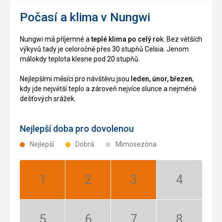
Počasí a klima v Nungwi
Nungwi má příjemné a
teplé klima po celý ro
k. Bez větších
výkyvů tady je celoročně přes 30 stupňů Celsia. Jenom
málokdy teplota klesne pod 20 stupňů.
Nejlepšími měsíci pro návštěvu jsou
leden, únor, březen
,
kdy jde největší teplo a zároveň nejvíce slunce a nejméně
dešťových srážek.
Nejlepší doba pro dovolenou
Nejlepší
Dobrá
Mimosezóna
Leden:
Únor:
Březen:
Duben:
Nejlepší
Nejlepší
Nejlepší
Mimosezóna