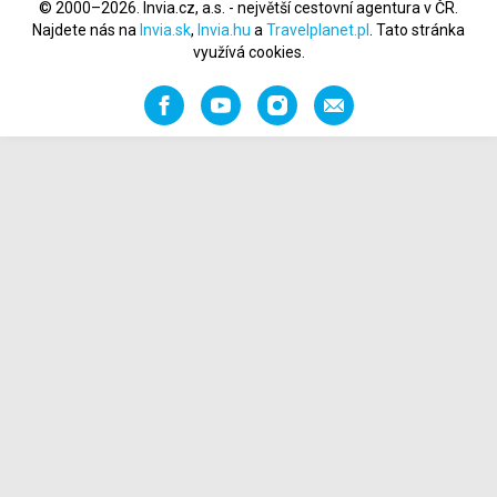
© 2000–2026. Invia.cz, a.s. - největší cestovní agentura v ČR.
Najdete nás na
Invia.sk
,
Invia.hu
a
Travelplanet.pl
. Tato stránka
využívá cookies.
Facebook
YouTube
Instagram
Napište
nám