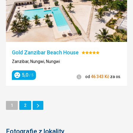
Gold Zanzibar Beach House
Hodnocení:
5/5
Zanzibar, Nungwi, Nungwi
5,0
/ 5
Informace
od
46 343
Kč
za os.
Hodnocení
Další
Stránka
Stránka
1
2
Stránka
Fotografie z lokality