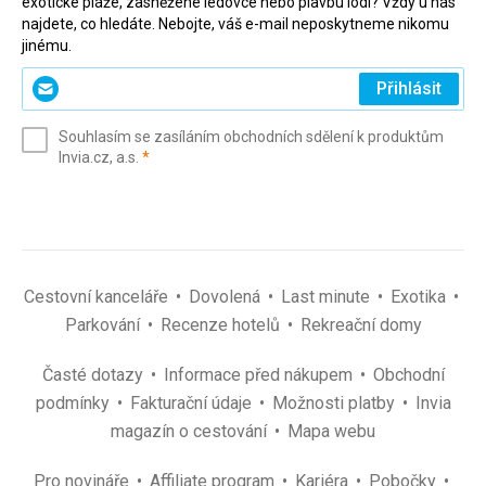
exotické pláže, zasněžené ledovce nebo plavbu lodí? Vždy u nás
najdete, co hledáte. Nebojte, váš e-mail neposkytneme nikomu
jinému.
Zadejte
Přihlásit
svůj
e-
Souhlasím se zasíláním obchodních sdělení k produktům
mail
(povinné)
Invia.cz, a.s.
*
(povinné)
*
Cestovní kanceláře
Dovolená
Last minute
Exotika
Parkování
Recenze hotelů
Rekreační domy
Časté dotazy
Informace před nákupem
Obchodní
podmínky
Fakturační údaje
Možnosti platby
Invia
magazín o cestování
Mapa webu
Pro novináře
Affiliate program
Kariéra
Pobočky