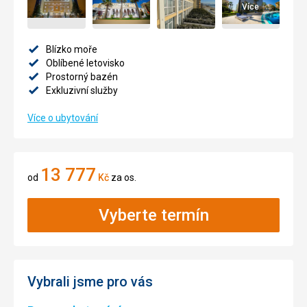
Více
Blízko moře
Oblíbené letovisko
Prostorný bazén
Exkluzivní služby
Více o ubytování
13 777
od
Kč
za os.
Vyberte termín
Vybrali jsme pro vás