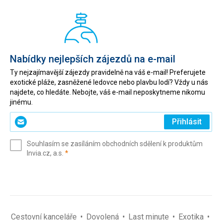
Nabídky nejlepších zájezdů na e-mail
Ty nejzajímavější zájezdy pravidelně na váš e-mail! Preferujete
exotické pláže, zasněžené ledovce nebo plavbu lodí? Vždy u nás
najdete, co hledáte. Nebojte, váš e-mail neposkytneme nikomu
jinému.
Zadejte
Přihlásit
svůj
e-
Souhlasím se zasíláním obchodních sdělení k produktům
mail
(povinné)
Invia.cz, a.s.
*
(povinné)
*
Cestovní kanceláře
Dovolená
Last minute
Exotika