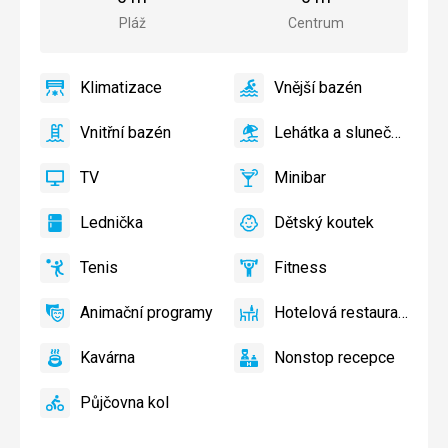
města
Pláž
Centrum
Klimatizace
Vnější bazén
ano
Klimatizace
ano
Vnější
bazén
Vnitřní bazén
Lehátka a slunečníky u bazénu zdarma
ano
Vnitřní
ano
Lehátka
bazén
a
TV
Minibar
slunečníky
ano
TV
ano
Minibar,
u
Bar
Lednička
Dětský koutek
bazénu
ano
Lednička
ano
Dětský
zdarma,
koutek,
Lehátka
Tenis
Fitness
Dětské
ano
Tenis,
ano
Fitness
a
hřiště,
Volejbal
slunečníky
Animační programy
Hotelová restaurace
Dětský
ano
Animační
ano
na
Hotelová
bazén
programy
pláži
restaurace
Kavárna
Nonstop recepce
zdarma
ano
Kavárna
ano
Nonstop
recepce
Půjčovna kol
ano
Půjčovna
kol