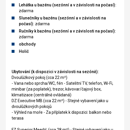
Lehátka u bazénu (sezónní a v závislosti na počasí):
zdarma
Slunečníky u bazénu (sezónní a v závislosti na
počasí):
zdarma
Ručníky k bazénu (sezónní a v závislosti na počasí):
zdarma
obchody
Holič
Ubytování (k dispozici v závislosti na sezóně):
Dvoulůžkový pokoj (cca 22 m²)
- Vana nebo sprcha/WC, fén - Satelitní TV, telefon, Wi-Fi,
minibar (za poplatek), trezor, kávovar/čajový box,
klimatizace (centrálně ovládaná)
DZ Executive MB (cca 22 m²) - Stejné vybavení jako u
dvoulůžkových pokojů
- Výhled na moře - Za příplatek k dispozici: balkon nebo
terasa
FZ Superior Meerbl. (cca 28 m²) - Stejné vybavení jako u