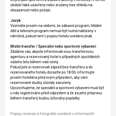
období také uzavřeny nebo zrušeny bez ohledu na
obsazenost nebo počasí.
Jazyk:
Vezměte prosím na vědomí, že zábavní program, hlídání
dětí a televizní program nemusí být nutně nabízeny v
němčině, pokud není v popisu hotelu uvedeno jinak.
Místní transfer / Speciální nebo sportovní vybavení:
Žádáme vás, abyste informovali svou transferovou
agenturu a rezervovaný hotel o případných zpožděních
vašeho letu během vaší cesty.
Pokud jste si rezervovali zájezd bez transferu a do
rezervovaného hotelu dorazíte po 18:00, informujte
prosím hoteliéra před svým příjezdem, aby vám
rezervované služby zůstaly zaručeny.
Upozorňujeme, že speciální a sportovní vybavení musí být
u nás registrováno před odjezdem a že za jeho přepravu
během transferů budou účtovány poplatky.
Popisy, recenze a fotografie uvedené v informacích