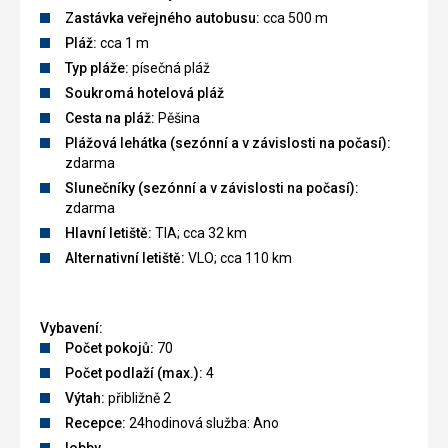
Zastávka veřejného autobusu:
cca 500 m
Pláž:
cca 1 m
Typ pláže:
písečná pláž
Soukromá hotelová pláž
Cesta na pláž:
Pěšina
Plážová lehátka (sezónní a v závislosti na počasí):
zdarma
Slunečníky (sezónní a v závislosti na počasí):
zdarma
Hlavní letiště:
TIA; cca 32 km
Alternativní letiště:
VLO; cca 110 km
Vybavení:
Počet pokojů:
70
Počet podlaží (max.):
4
Výtah:
přibližně 2
Recepce:
24hodinová služba: Ano
lobby