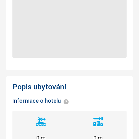
Popis ubytování
Informace o hotelu
Informace
Vzdálenost
Vzdálenost
od
od
pláže
centra
0 m
0 m