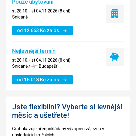
Pouze ubytování
st 28.10. - st 04.11.2026 (8 dní)
Pouze
Snídaně
ubytování
od
12 663
Kč
za os.
Nejlevnější termín
Nejlevnější
st 28.10. - st 04.11.2026 (8 dní)
termín
Snídaně
/
Budapešť
od
16 018
Kč
za os.
Jste flexibilní? Vyberte si levnější
měsíc a ušetřete!
Graf ukazuje předpokládaný vývoj cen zájezdu v
následujících měsících.