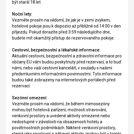
být starší 18 let.
Noční lety:
Vezměte prosím na vědomí, že jak je v zemi zvykem,
hotelové pokoje jsou k dispozici až přibližně od 14:00 v den
příjezdu. Pokud dorazíte před 3:59 následujícího dne,
budete mít okamžitý přístup do rezervovaného pokoje.
Cestovní, bezpečnostní a lékařské informace:
Aktuální cestovní, bezpečnostní a zdravotní informace pro
občany EU vám budou poskytnuty před rezervací, a to buď
námi, nebo vaší cestovní kanceláří, v souladu s našimi
předsmluvními informačními povinnostmi. Tyto informace
budou také zobrazeny na internetových portálech před
rezervací.
Sezónní omezení:
Vezměte prosím na vědomí, že během mimosezóny
mohou být hotelová zařízení, možnosti stravování,
venkovní prostory a uvedené aktivity omezené nebo
nedostupné v závislosti na obsazenosti hotelu a
povětrnostních podmínkách. Některé venkovní prostory,
stejně jako sportovní a zábavní aktivity, mohou být v tomto