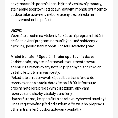
povětrnostních podmínkách. Některé venkovní prostory,
stejně jako sportovní a zábavní aktivity, mohou být v tomto
období také uzavřeny nebo zrušeny bez ohledu na
obsazenost nebo počasí.
Jazyk:
Vezměte prosím na vědomí, že zábavní program, hlídání
dětí a televizní program nemusí být nutně nabízeny v
němčině, pokud není v popisu hotelu uvedeno jinak.
Místní transfer / Speciální nebo sportovní vybavení:
Žádáme vás, abyste informovali svou transferovou
agenturu a rezervovaný hotel o případných zpožděních
vašeho letu během vaší cesty.
Pokud jste si rezervovali zájezd bez transferu a do
rezervovaného hotelu dorazíte po 18:00, informujte
prosím hoteliéra před svým příjezdem, aby vám
rezervované služby zůstaly zaručeny.
Upozorňujeme, že speciální a sportovní vybavení musí být
u nás registrováno před odjezdem a že za jeho přepravu
během transferů budou účtovány poplatky.