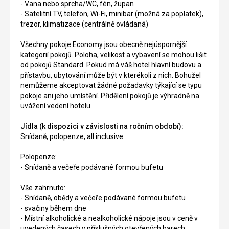
- Vana nebo sprcha/WC, fén, župan
- Satelitní TV, telefon, Wi-Fi, minibar (možná za poplatek),
trezor, klimatizace (centrálně ovládaná)
Všechny pokoje Economy jsou obecně nejúspornější
kategorií pokojů. Poloha, velikost a vybavení se mohou lišit
od pokojů Standard. Pokud má váš hotel hlavní budovu a
přístavbu, ubytování může být v kterékoli z nich. Bohužel
nemůžeme akceptovat žádné požadavky týkající se typu
pokoje ani jeho umístění. Přidělení pokojů je výhradně na
uvážení vedení hotelu.
Jídla (k dispozici v závislosti na ročním období):
Snídaně, polopenze, all inclusive
Polopenze:
- Snídaně a večeře podávané formou bufetu
Vše zahrnuto:
- Snídaně, obědy a večeře podávané formou bufetu
- svačiny během dne
- Místní alkoholické a nealkoholické nápoje jsou v ceně v
uvedených časech v příslušných otevřených barech.