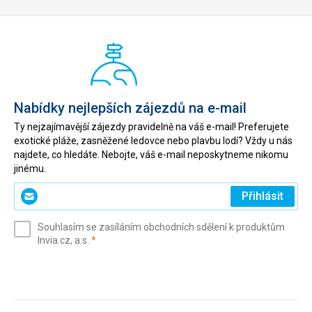
Nabídky nejlepších zájezdů na e-mail
Ty nejzajímavější zájezdy pravidelně na váš e-mail! Preferujete
exotické pláže, zasněžené ledovce nebo plavbu lodí? Vždy u nás
najdete, co hledáte. Nebojte, váš e-mail neposkytneme nikomu
jinému.
Zadejte
Přihlásit
svůj
e-
Souhlasím se zasíláním obchodních sdělení k produktům
mail
(povinné)
Invia.cz, a.s.
*
(povinné)
*