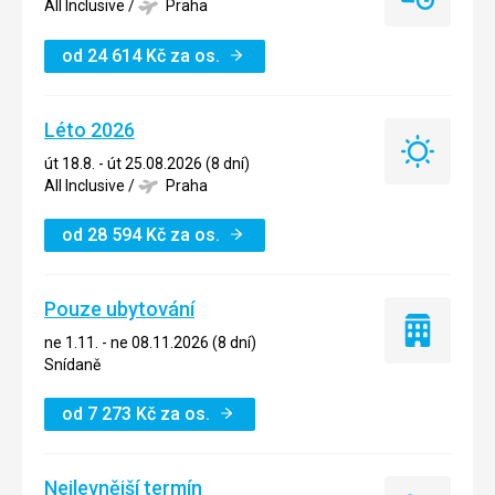
Last
All Inclusive
/
Praha
minute
od
24 614
Kč
za os.
Léto 2026
Léto
út 18.8. - út 25.08.2026 (8 dní)
2026
All Inclusive
/
Praha
od
28 594
Kč
za os.
Pouze ubytování
Pouze
ne 1.11. - ne 08.11.2026 (8 dní)
ubytování
Snídaně
od
7 273
Kč
za os.
Nejlevnější termín