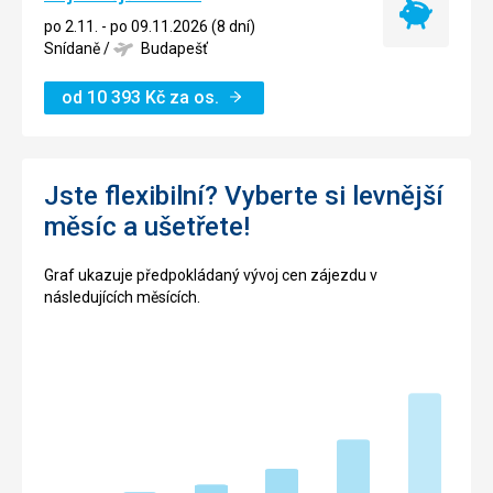
Nejlevnější
po 2.11. - po 09.11.2026 (8 dní)
termín
Snídaně
/
Budapešť
od
10 393
Kč
za os.
Jste flexibilní? Vyberte si levnější
měsíc a ušetřete!
Graf ukazuje předpokládaný vývoj cen zájezdu v
následujících měsících.