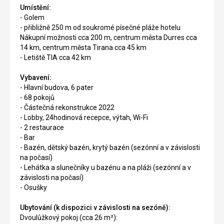
Umístění:
- Golem
- přibližně 250 m od soukromé písečné pláže hotelu
Nákupní možnosti cca 200 m, centrum města Durres cca
14 km, centrum města Tirana cca 45 km
- Letiště TIA cca 42 km
Vybavení:
- Hlavní budova, 6 pater
- 68 pokojů
- Částečná rekonstrukce 2022
- Lobby, 24hodinová recepce, výtah, Wi-Fi
- 2 restaurace
- Bar
- Bazén, dětský bazén, krytý bazén (sezónní a v závislosti
na počasí)
- Lehátka a slunečníky u bazénu a na pláži (sezónní a v
závislosti na počasí)
- Osušky
Ubytování (k dispozici v závislosti na sezóně):
Dvoulůžkový pokoj (cca 26 m²):