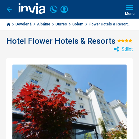
Volejte
Přihlásit
Jít
zpět
226
Menu
se
000
Invia.cz
284
Dovolená
Albánie
Durrës
Golem
Flower Hotels & Resort...
Hotel Flower Hotels & Resorts
Hodno
Sdílet
4/5