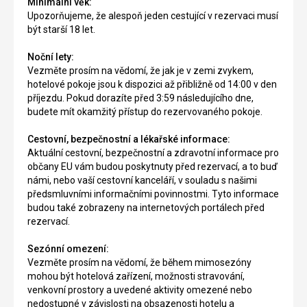
Minimální věk:
Upozorňujeme, že alespoň jeden cestující v rezervaci musí
být starší 18 let.
Noční lety:
Vezměte prosím na vědomí, že jak je v zemi zvykem,
hotelové pokoje jsou k dispozici až přibližně od 14:00 v den
příjezdu. Pokud dorazíte před 3:59 následujícího dne,
budete mít okamžitý přístup do rezervovaného pokoje.
Cestovní, bezpečnostní a lékařské informace:
Aktuální cestovní, bezpečnostní a zdravotní informace pro
občany EU vám budou poskytnuty před rezervací, a to buď
námi, nebo vaší cestovní kanceláří, v souladu s našimi
předsmluvními informačními povinnostmi. Tyto informace
budou také zobrazeny na internetových portálech před
rezervací.
Sezónní omezení:
Vezměte prosím na vědomí, že během mimosezóny
mohou být hotelová zařízení, možnosti stravování,
venkovní prostory a uvedené aktivity omezené nebo
nedostupné v závislosti na obsazenosti hotelu a