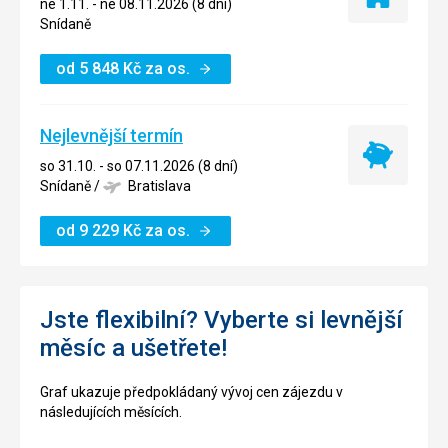
Pouze
ne 1.11. - ne 08.11.2026 (8 dní)
ubytování
Snídaně
od
5 848
Kč
za os.
Nejlevnější termín
Nejlevnější
so 31.10. - so 07.11.2026 (8 dní)
termín
Snídaně
/
Bratislava
od
9 229
Kč
za os.
Jste flexibilní? Vyberte si levnější
měsíc a ušetřete!
Graf ukazuje předpokládaný vývoj cen zájezdu v
následujících měsících.