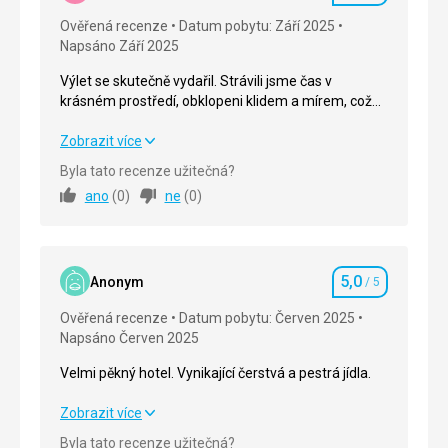
Ověřená recenze
Datum pobytu: Září 2025
Napsáno Září 2025
Výlet se skutečně vydařil. Strávili jsme čas v
krásném prostředí, obklopeni klidem a mírem, což
nám umožnilo plně si odpočinout. Sluneční paprsky
dodávaly na kouzlu a každý okamžik zpříjemňovaly.
Výlet se skutečně vydařil. Strávili jsme čas v
Zobrazit více
Byl to čas odpočinku a radosti, na který budeme
krásném prostředí, obklopeni klidem a mírem, což
Byla tato recenze užitečná?
dlouho vzpomínat.
nám umožnilo plně si odpočinout. Sluneční paprsky
ano
(
0
)
ne
(
0
)
dodávaly na kouzlu a každý okamžik zpříjemňovaly.
Byl to čas odpočinku a radosti, na který budeme
dlouho vzpomínat.
5,0
Strava
5,0
/ 5
Anonym
/ 5
Hodnocení
Ověřená recenze
Datum pobytu: Červen 2025
Ubytování
5,0
/ 5
Napsáno Červen 2025
Okolí
5,0
/ 5
Velmi pěkný hotel. Vynikající čerstvá a pestrá jídla.
Služby
5,0
/ 5
Velmi pěkný hotel. Vynikající čerstvá a pestrá jídla.
Zobrazit více
Cena
5,0
/ 5
Byla tato recenze užitečná?