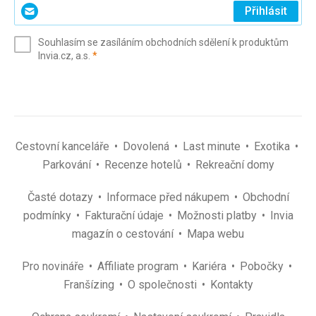
Zadejte
Přihlásit
svůj
e-
Souhlasím se zasíláním obchodních sdělení k produktům
mail
(povinné)
Invia.cz, a.s.
*
(povinné)
*
Cestovní kanceláře
Dovolená
Last minute
Exotika
Parkování
Recenze hotelů
Rekreační domy
Časté dotazy
Informace před nákupem
Obchodní
podmínky
Fakturační údaje
Možnosti platby
Invia
magazín o cestování
Mapa webu
Pro novináře
Affiliate program
Kariéra
Pobočky
Franšízing
O společnosti
Kontakty