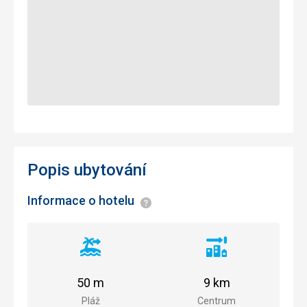
Popis ubytování
Informace o hotelu
Informace
Vzdálenost
Vzdálenost
od
od
pláže
centra
50 m
9 km
města
Pláž
Centrum