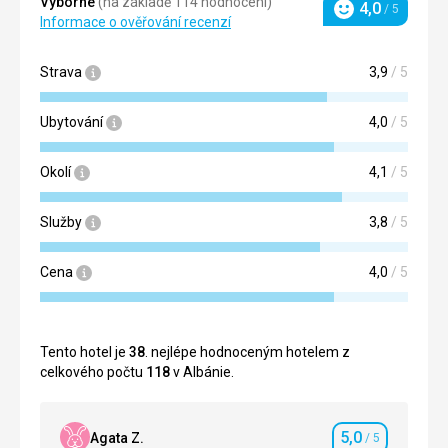
Výborné
(na základě 114 hodnocení)
4,0
/ 5
Hodnocení
Informace o ověřování recenzí
Strava
3,9
/ 5
Ubytování
4,0
/ 5
Okolí
4,1
/ 5
Služby
3,8
/ 5
Cena
4,0
/ 5
Tento hotel je
38
. nejlépe hodnoceným hotelem z
celkového počtu
118
v Albánie.
5,0
Agata Z.
/ 5
Hodnocení