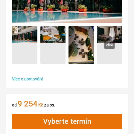
Více
Více o ubytování
9 254
od
Kč
za os.
Vyberte termín