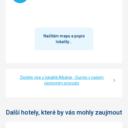
Translate
den jsme se vydali do restaurace, abychom ochutnali jinou
kuchyni.
Ubytování
Ložnice byla perfektní, ale s koupelnou byl problém -
chyběly jedny dveře do sprchového koutu.
Načítám mapu a popis
Služby
lokality...
Úklid, obsluha i recepce byly v pořádku. Číšníci dbali na to,
aby bylo jídla dostatek, aby jídlo bylo efektivně servírováno
a aby uklízeli talíře. Podlahy se denně myly, ručníky se také
měnily a ložní prádlo se během našeho osmidenního
pobytu měnilo dvakrát (nebo třikrát). Barman na pláži
připravoval vynikající nápoje. Je důležité si uvědomit, že
Zjistěte více o lokalitě Albánie - Durrës v našem
Albánie je zemí, kde je spropitné nutností.
cestovním průvodci
Tato recenze byla přeložena automaticky přes Google
Translate
Další hotely, které by vás mohly zaujmout