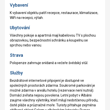
Vybavení
K vybavení objektu patří recepce, restaurace, klimatizace,
WiFi na recepci, výtah.
Ubytování
Všechny pokoje a apartmá mají kabelovou TV s plochou
obrazovkou, bezpečnostní schránku a koupelnu se
sprchou nebo vanou.
Strava
Polopenze zahrnuje snídaně a večeře švédský stůl.
Služby
Bezdrátové internetové připojení je dostupné ve
společných prostorách zdarma. Soukromé parkování je
možné zdarma v areálu hotelu (rezervace není nutná).
Domácí zvířata nejsou povolena. Letní pobyt v Albánii
zaujme všechny výletníky, kteří milují nedotčenou přírodu,
čisté pláže a průzračné moře. Turisty přitahuje zejména
oblíbená oblast Golem v albánském letovisku Durres.