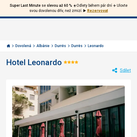
Super Last Minute
se
slevou až 60 %
☀️Odlety během pár dní ✈️ Ulovte
Volejte
Přihlásit
Jít
svou dovolenou dřív, než zmizí.
▶️
Rezervovat
zpět
226
Menu
se
000
Invia.cz
284
Dovolená
Albánie
Durrës
Durrës
Leonardo
Hotel Leonardo
Hodnocení:
Sdílet
4/5