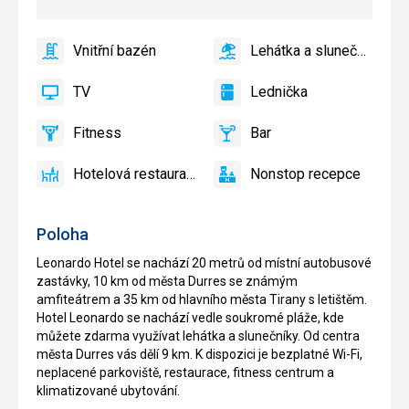
Vnitřní bazén
Lehátka a slunečníky na pláži zdarma
ano
Vnitřní
ano
Lehátka
bazén
a
TV
Lednička
slunečníky
ano
TV
ano
Lednička
na
Fitness
Bar
pláži
ano
Fitness
ano
Bar
zdarma
Hotelová restaurace
Nonstop recepce
ano
Hotelová
ano
Nonstop
restaurace
recepce
Poloha
Leonardo Hotel se nachází 20 metrů od místní autobusové
zastávky, 10 km od města Durres se známým
amfiteátrem a 35 km od hlavního města Tirany s letištěm.
Hotel Leonardo se nachází vedle soukromé pláže, kde
můžete zdarma využívat lehátka a slunečníky. Od centra
města Durres vás dělí 9 km. K dispozici je bezplatné Wi-Fi,
neplacené parkoviště, restaurace, fitness centrum a
klimatizované ubytování.