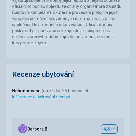
vyjadřují subjektivní dojmy jejich autorů a nejsou součástí
oficiálního popisu objektu ze strany organizátora zájezdu
(cestovní kanceláře). Skutečné provedení pokojů a jejich
vybavení se může od uvedených informací lišit, za což
společnost Invia nenese odpovědnost. Oficiální popis
poskytnutý organizátorem zájezdu je k dispozici na
stránce vámi vybraného zájezdu po zadání termínu, o
který máte zájem.
Recenze ubytování
Nehodnoceno
(na základě 5 hodnocení)
Informace o ověřování recenzí
4,8
Barbora B.
/ 5
Hodnocení