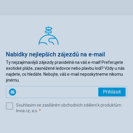
Nabídky nejlepších zájezdů na e-mail
Ty nejzajímavější zájezdy pravidelně na váš e-mail! Preferujete
exotické pláže, zasněžené ledovce nebo plavbu lodí? Vždy u nás
najdete, co hledáte. Nebojte, váš e-mail neposkytneme nikomu
jinému.
Zadejte
Přihlásit
svůj
e-
Souhlasím se zasíláním obchodních sdělení k produktům
mail
(povinné)
Invia.cz, a.s.
*
(povinné)
*