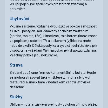
WiFi připojení (ve společných prostorách zdarma) a
parkoviště.
Ubytování
Vkusně zařízené, vzdušné dvoulůžkové pokoje s možností
až dvou přistýlek jsou vybaveny sociálním zařízením
(sprcha, toaleta, fén), klimatizací, minibarem (konzumace
za poplatek), satelitní TV a balkonem (výhled na moře
nebo do okolí). Dětská postýlka a vysoká jídelní židlička je k
dispozici na vyžádání. WiFi na pokoji je k dispozici zdarma.
Všechny pokoje jsou nekuřácké.
Strava
Snídaně podávané formou kontinentálního bufetu. Hosté
se mohou stravovat také v některé z mnoha stylových
restaurací a snack barů v nedalekém centru letoviska
Nessebar.
Služby
Oblíbený hotel si získává své hosty polohou přímo u pláže,