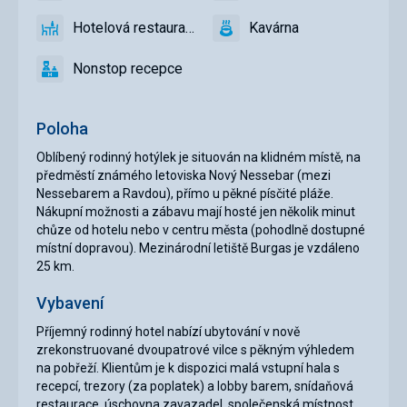
lokalita
Hotelová restaurace
Kavárna
ano
Hotelová
ano
Kavárna
restaurace
Nonstop recepce
ano
Nonstop
recepce
Poloha
Oblíbený rodinný hotýlek je situován na klidném místě, na
předměstí známého letoviska Nový Nessebar (mezi
Nessebarem a Ravdou), přímo u pěkné písčité pláže.
Nákupní možnosti a zábavu mají hosté jen několik minut
chůze od hotelu nebo v centru města (pohodlně dostupné
místní dopravou). Mezinárodní letiště Burgas je vzdáleno
25 km.
Vybavení
Příjemný rodinný hotel nabízí ubytování v nově
zrekonstruované dvoupatrové vilce s pěkným výhledem
na pobřeží. Klientům je k dispozici malá vstupní hala s
recepcí, trezory (za poplatek) a lobby barem, snídaňová
restaurace, úschovna zavazadel, společenská místnost,