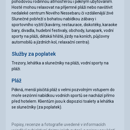
pohodovou rodinnou atmosférou i pěkným ubytováním.
Hosté mohou relaxovat na příjemné pláži nebo navštívit
nedaleké centrum Nového Nessebaru či vzdálenější živé
Slunečné pobřeží s bohatou nabídkou zábavy i
sportovního vyžití (kavárny, restaurace, diskotéky, karaoke
bary, divadla, hudební festivaly, obchody, lunapark, vodní
sporty na pláži, dětská hřiště, jízdy na koních, půjčovny
automobilů a jízdních kol, relaxační centra).
Služby za poplatek
Trezory, lehátka a slunečníky na pláži, vodní sporty na
pláži.
Pláž
Pěkná, menší písčitá pláž s velmi pozvolným vstupem do
moře sezónní nabídkou vodních sportů se nachází přímo
před hotelem. Klientům jsou k dispozici toalety a lehátka
se slunečníky (za poplatek).
Popisy, recenze a fotografie uvedené v informacích