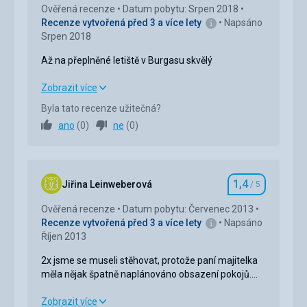
Ověřená recenze
Datum pobytu: Srpen 2018
Recenze vytvořená před 3 a více lety
Napsáno
Srpen 2018
Až na přeplněné letiště v Burgasu skvělý
Až na přeplněné letiště v Burgasu skvělý
Zobrazit více
Byla tato recenze užitečná?
Ubytování
4,0
/ 5
ano
(
0
)
ne
(
0
)
Okolí
4,0
/ 5
Služby
5,0
/ 5
1,4
Jiřina Leinweberová
/ 5
Hodnocení
Cena
5,0
/ 5
Ověřená recenze
Datum pobytu: Červenec 2013
Recenze vytvořená před 3 a více lety
Napsáno
Říjen 2013
Pláž
Pláž písčitá s dobrým přístupem do moře,lidí
2x jsme se museli stěhovat, protože paní majitelka
akorát,restaurace a bar fajn.
měla nějak špatně naplánováno obsazení pokojů.
Strava
Snídaně chudé, neměli jsme si při příchodu kam
Možnost zakoupení snídaní jsme nevyužili.
sednout. Pláž u hotelu velmi špinavá, přeplněná,
2x jsme se museli stěhovat, protože paní majitelka
Zobrazit více