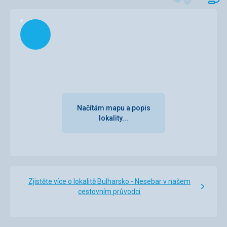
Snídaně chudé, bez obměny, nedostatečné množství.
Ubytování
Načítám
Úklid denně v pořádku, jen to stěhování 2 dny po sobě nás
hodně obtěžovalo.
Služby
Celkový dojem velmi rozporuplný, každý večer velký hluk z
okolních hotelů, které ubytovávaly ruské klienty. Od 3. dne
pobytu nás ve dne v noci dusil kouř, někde hořely zřejmě
plasty- velmi nepříjemné!
Načítám mapu a popis
lokality...
Zjistěte více o lokalitě Bulharsko - Nesebar v našem
cestovním průvodci