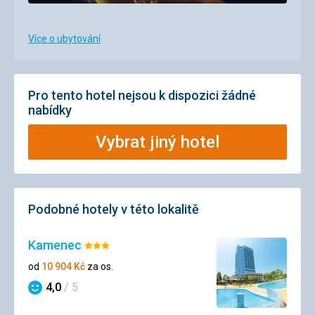
Více o ubytování
Pro tento hotel nejsou k dispozici žádné
nabídky
Vybrat jiný hotel
Podobné hotely v této lokalitě
Kamenec
Hodnocení:
3/5
od
10 904
Kč
za os.
4,0
/ 5
Hodnocení