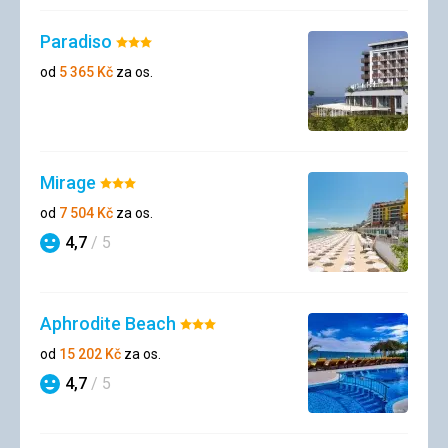
Paradiso
Hodnocení:
3/5
od
5 365
Kč
za os.
Mirage
Hodnocení:
3/5
od
7 504
Kč
za os.
4,7
/ 5
Hodnocení
Aphrodite Beach
Hodnocení:
3/5
od
15 202
Kč
za os.
4,7
/ 5
Hodnocení