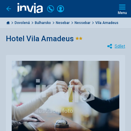
Volejte
Přihlásit
Jít
zpět
226
Menu
se
000
Invia.cz
284
Dovolená
Bulharsko
Nesebar
Nessebar
Vila Amadeus
Hotel Vila Amadeus
Hodnocení:
Sdílet
2/5