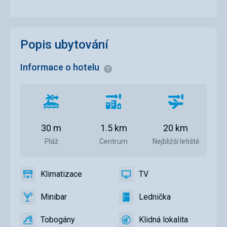
Popis ubytování
Informace o hotelu
Informace
Vzdálenost
Vzdálenost
Vzdálenost
od
od
od
pláže
centra
letiště
30 m
1.5 km
20 km
města
Pláž
Centrum
Nejbližší letiště
Klimatizace
TV
ano
Klimatizace
ano
TV
Minibar
Lednička
ano
Minibar,
ano
Lednička
Bar
Tobogány
Klidná lokalita
ano
Tobogány
ano
Klidná