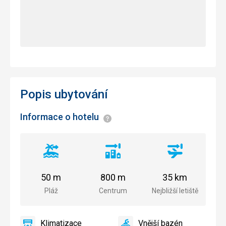
Popis ubytování
Informace o hotelu
Informace
Vzdálenost
Vzdálenost
Vzdálenost
od
od
od
pláže
centra
letiště
50 m
800 m
35 km
města
Pláž
Centrum
Nejbližší letiště
Klimatizace
Vnější bazén