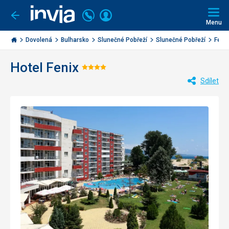
Volejte
Přihlásit
Jít
zpět
226
Menu
se
000
Invia.cz
284
Dovolená
Bulharsko
Slunečné Pobřeží
Slunečné Pobřeží
Fenix
Hotel Fenix
Hodnocení:
Sdílet
4/5