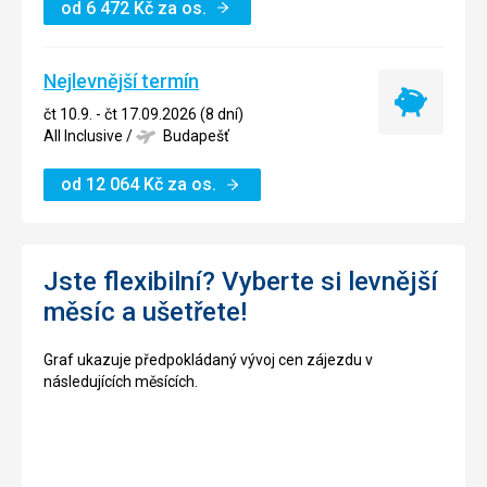
od
6 472
Kč
za os.
Nejlevnější termín
Nejlevnější
čt 10.9. - čt 17.09.2026 (8 dní)
termín
All Inclusive
/
Budapešť
od
12 064
Kč
za os.
Jste flexibilní? Vyberte si levnější
měsíc a ušetřete!
Graf ukazuje předpokládaný vývoj cen zájezdu v
následujících měsících.