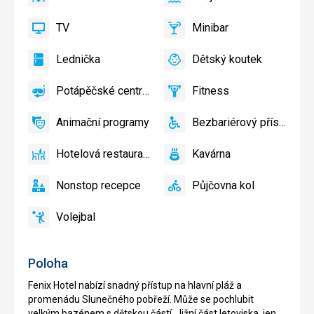
ano
Klimatizace
ano
Vnější
bazén
TV
Minibar
ano
TV
ano
Minibar,
Bar
Lednička
Dětský koutek
ano
Lednička
ano
Dětský
koutek,
Potápěčské centrum
Fitness
Dětské
ano
Potápěčské
ano
Fitness
hřiště,
centrum
Animační programy
Bezbariérový přístup
Dětský
ano
Animační
ano
Bezbariérový
bazén
programy
přístup
Hotelová restaurace
Kavárna
ano
Hotelová
ano
Kavárna
restaurace
Nonstop recepce
Půjčovna kol
ano
Nonstop
ano
Půjčovna
recepce
kol
Volejbal
ano
Volejbal
Poloha
Fenix Hotel nabízí snadný přístup na hlavní pláž a
promenádu Slunečného pobřeží. Může se pochlubit
velkým bazénem s dětskou částí. Jižní část letoviska, jen