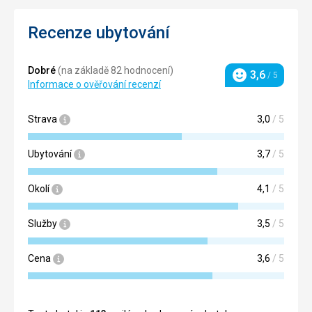
Recenze ubytování
Dobré
(na základě 82 hodnocení)
3,6
/ 5
Hodnocení
Informace o ověřování recenzí
Strava
3,0
/ 5
Ubytování
3,7
/ 5
Okolí
4,1
/ 5
Služby
3,5
/ 5
Cena
3,6
/ 5