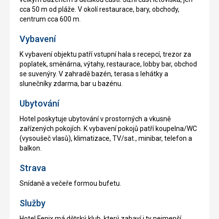
cca 50 m od pláže. V okolí restaurace, bary, obchody,
centrum cca 600 m.
Vybavení
K vybavení objektu patří vstupní hala s recepcí, trezor za
poplatek, směnárna, výtahy, restaurace, lobby bar, obchod
se suvenýry. V zahradě bazén, terasa s lehátky a
slunečníky zdarma, bar u bazénu.
Ubytování
Hotel poskytuje ubytování v prostorných a vkusně
zařízených pokojích. K vybavení pokojů patří koupelna/WC
(vysoušeč vlasů), klimatizace, TV/sat., minibar, telefon a
balkon.
Strava
Snídaně a večeře formou bufetu.
Služby
Hotel Fenix má dětský klub, který zabaví i ty nejmenší.