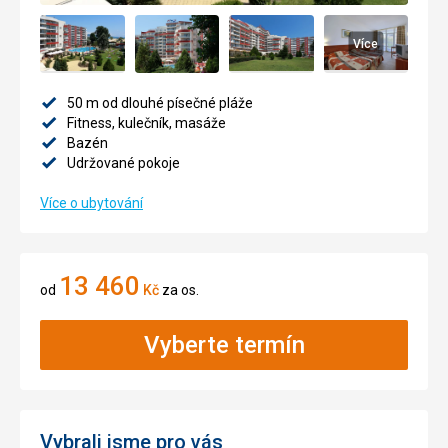
Více
50 m od dlouhé písečné pláže
Fitness, kulečník, masáže
Bazén
Udržované pokoje
Více o ubytování
13 460
od
Kč
za os.
Vyberte termín
Vybrali jsme pro vás