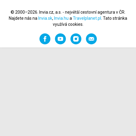
© 2000–2026. Invia.cz, a.s. - největší cestovní agentura v ČR.
Najdete nás na
Invia.sk
,
Invia.hu
a
Travelplanet.pl
. Tato stránka
využívá cookies.
Facebook
YouTube
Instagram
Napište
nám