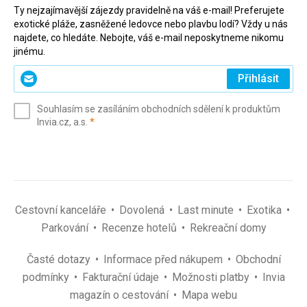
Ty nejzajímavější zájezdy pravidelně na váš e-mail! Preferujete
exotické pláže, zasněžené ledovce nebo plavbu lodí? Vždy u nás
najdete, co hledáte. Nebojte, váš e-mail neposkytneme nikomu
jinému.
Zadejte
Přihlásit
svůj
e-
Souhlasím se zasíláním obchodních sdělení k produktům
mail
(povinné)
Invia.cz, a.s.
*
(povinné)
*
Cestovní kanceláře
Dovolená
Last minute
Exotika
Parkování
Recenze hotelů
Rekreační domy
Časté dotazy
Informace před nákupem
Obchodní
podmínky
Fakturační údaje
Možnosti platby
Invia
magazín o cestování
Mapa webu