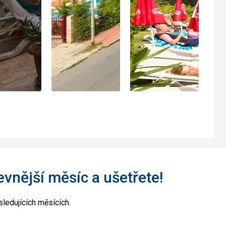
levnější měsíc a ušetřete!
ledujících měsících.