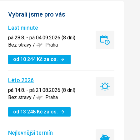
Vybrali jsme pro vás
Last minute
pá 28.8. - pá 04.09.2026 (8 dní)
Last
Bez stravy
/
Praha
minute
od
10 244
Kč
za os.
Léto 2026
Léto
pá 14.8. - pá 21.08.2026 (8 dní)
2026
Bez stravy
/
Praha
od
13 248
Kč
za os.
Nejlevnější termín