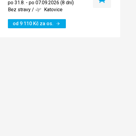
Nejlevnější
po 31.8. - po 07.09.2026 (8 dní)
termín
Bez stravy
/
Katovice
od
9 110
Kč
za os.