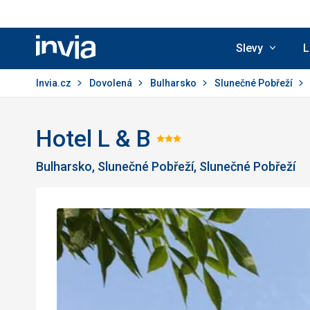
Slevy
L
Invia.cz
Invia.cz
Dovolená
Bulharsko
Slunečné Pobřeží
Hotel L & B
Hodnocení:
Bulharsko, Slunečné Pobřeží, Slunečné Pobřeží
3/5