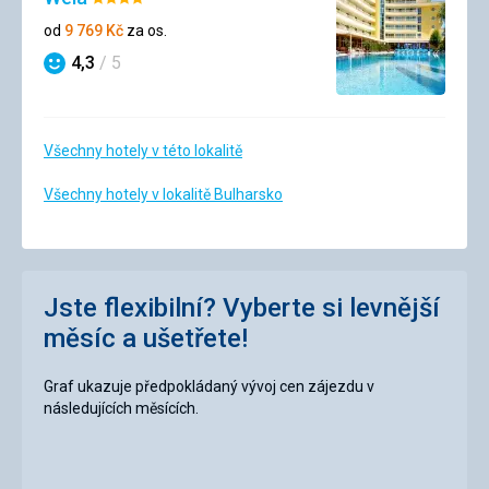
Hodnocení:
4/5
od
9 769
Kč
za os.
4,3
/ 5
Hodnocení
Všechny hotely v této lokalitě
Všechny hotely v lokalitě Bulharsko
Jste flexibilní? Vyberte si levnější
měsíc a ušetřete!
Graf ukazuje předpokládaný vývoj cen zájezdu v
následujících měsících.