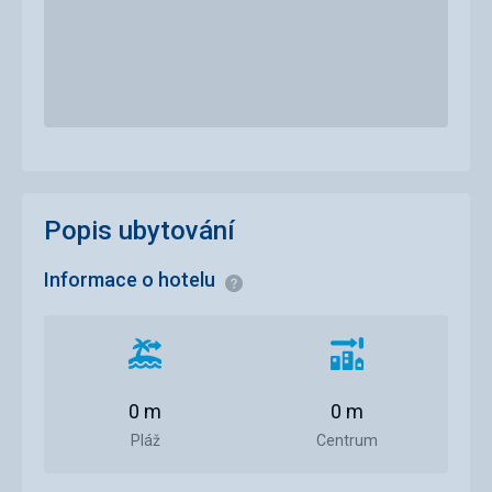
Popis ubytování
Informace o hotelu
Informace
Vzdálenost
Vzdálenost
od
od
pláže
centra
0 m
0 m
města
Pláž
Centrum