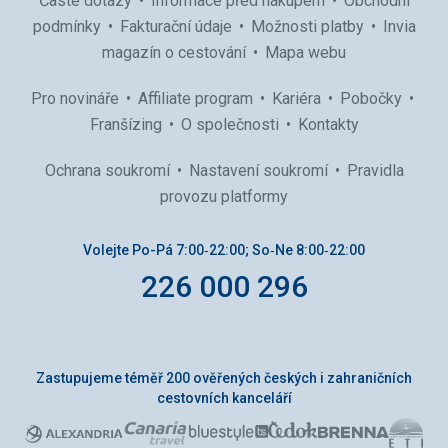
Časté dotazy
Informace před nákupem
Obchodní
podmínky
Fakturační údaje
Možnosti platby
Invia
magazín o cestování
Mapa webu
Pro novináře
Affiliate program
Kariéra
Pobočky
Franšízing
O společnosti
Kontakty
Ochrana soukromí
Nastavení soukromí
Pravidla
provozu platformy
Volejte Po-Pá 7:00‑22:00; So‑Ne 8:00‑22:00
226 000 296
Zastupujeme téměř 200 ověřených českých i zahraničních
cestovních kanceláří