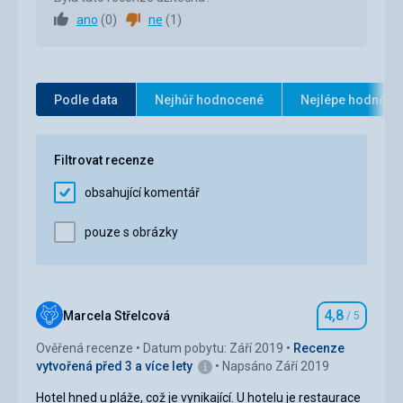
ano
(
0
)
ne
(
1
)
Strava
Ubytování
5,0
/ 5
Měli jsme jen snídani a byla výborná.
Okolí
5,0
/ 5
Ubytování
Pěkný velký čistý pokoj, nově zařízený, velký balkon s
Služby
5,0
/ 5
Podle data
Nejhůř hodnocené
Nejlépe hodnoce
výhledem na moře.
Služby
Cena
5,0
/ 5
Hotel byl čistý, pěkný, recepční příjemné, úklid na
Filtrovat recenze
pokoji perfektní.
obsahující komentář
pouze s obrázky
4,8
Marcela Střelcová
/ 5
Hodnocení
Ověřená recenze
Datum pobytu: Září 2019
Recenze
vytvořená před 3 a více lety
Napsáno Září 2019
Hotel hned u pláže, což je vynikající. U hotelu je restaurace