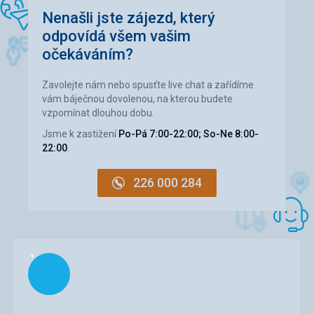
zlomení. Z dovolenky sme boli síce viac unavení z
Nenašli jste zájezd, který
nedostatočného spánku, ale vykompenzoval to blízky a
odpovídá všem vašim
praktický prístup k moru.
očekáváním?
Služby
V pohode.Pre nás postačujúce.
Zavolejte nám nebo spusťte live chat a zařídíme
Tato recenze byla přeložena automaticky přes Google
vám báječnou dovolenou, na kterou budete
Translate
vzpomínat dlouhou dobu.
Jsme k zastižení
Po-Pá 7:00-22:00; So-Ne 8:00-
22:00
.
226 000 284
Načítám