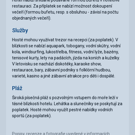
restauraci. Za příplatek se nabízí možnost dokoupení
večeří (formou bufetu, resp. s obsluhou - závisí na počtu
objednaných večeří).
Služby
Hosté mohou využívat trezor na recepci (za poplatek). V
blízkosti se nabízí aquapark, tobogany, vodní skútry, vodní
kola, windsurfing, lukostřelba, fitness, vodní lyže, bazény,
tenisové kurty, lety na padácích, jízda na koních a kuželky.
V letovisku se nachází diskotéky, karaoke show,
restaurace, bary, zábavní podniky s folklórní hudbou,
varieté, kasino a jiné zábavní atrakce pro děti i dospělé.
Pláž
Široká písečná pláž s pozvolným vstupem do moře leží v
těsné blízkosti hotelu. Lehátka a slunečníky se poskytují za
poplatek. Hosté mohou využít pestré nabídky vodních
sportů (za poplatek).
Popisy, recenze a fotografie uvedené v informacích