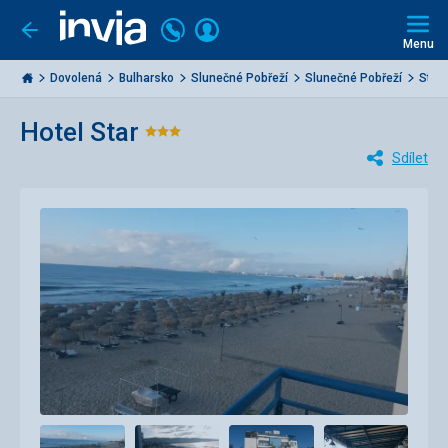
Volejte
Přihlásit
Jít
zpět
226
Menu
se
000
Invia.cz
284
Dovolená
Bulharsko
Slunečné Pobřeží
Slunečné Pobřeží
Star
Hotel Star
Hodnocení:
Sdílet
3/5