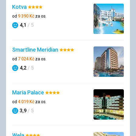
Kotva
Hodnocení:
4/5
od
9 390
Kč
za os.
4,1
/ 5
Hodnocení
Smartline Meridian
Hodnocení:
4/5
od
7 024
Kč
za os.
4,2
/ 5
Hodnocení
Maria Palace
Hodnocení:
4/5
od
4 019
Kč
za os.
3,9
/ 5
Hodnocení
Wela