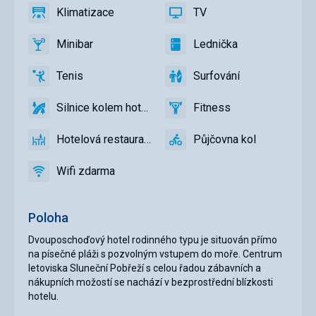
Klimatizace
TV
ano
Klimatizace
ano
TV
Minibar
Lednička
ano
Minibar,
ano
Lednička
Bar
Tenis
Surfování
ano
Tenis
ano
Surfování
Silnice kolem hotelu
Fitness
ano
Silnice
ano
Fitness
kolem
Hotelová restaurace
Půjčovna kol
hotelu
ano
Hotelová
ano
Půjčovna
restaurace
kol
Wifi zdarma
ano
Wifi
zdarma
Poloha
Dvouposchoďový hotel rodinného typu je situován přímo
na písečné pláži s pozvolným vstupem do moře. Centrum
letoviska Sluneční Pobřeží s celou řadou zábavních a
nákupních možostí se nachází v bezprostřední blízkosti
hotelu.