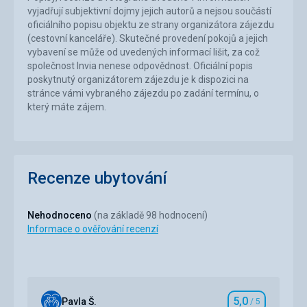
vyjadřují subjektivní dojmy jejich autorů a nejsou součástí
oficiálního popisu objektu ze strany organizátora zájezdu
(cestovní kanceláře). Skutečné provedení pokojů a jejich
vybavení se může od uvedených informací lišit, za což
společnost Invia nenese odpovědnost. Oficiální popis
poskytnutý organizátorem zájezdu je k dispozici na
stránce vámi vybraného zájezdu po zadání termínu, o
který máte zájem.
Recenze ubytování
Nehodnoceno
(na základě 98 hodnocení)
Informace o ověřování recenzí
5,0
Pavla Š.
/ 5
Hodnocení