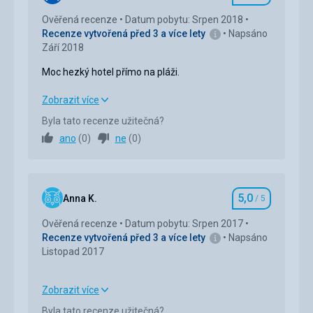
Ověřená recenze
Datum pobytu: Srpen 2018
Recenze vytvořená před 3 a více lety
Napsáno
Září 2018
Moc hezký hotel přímo na pláži.
Moc hezký hotel přímo na pláži.
Zobrazit více
Byla tato recenze užitečná?
Strava
5,0
/ 5
ano
(
0
)
ne
(
0
)
Ubytování
5,0
/ 5
Okolí
5,0
/ 5
5,0
Anna K.
/ 5
Hodnocení
Služby
5,0
/ 5
Ověřená recenze
Datum pobytu: Srpen 2017
Recenze vytvořená před 3 a více lety
Napsáno
Cena
5,0
/ 5
Listopad 2017
Pláž
Zobrazit více
Pláž je přímo u hotelu - se slunečníky a lehátky, ale i
Strava
5,0
/ 5
volné.
Byla tato recenze užitečná?