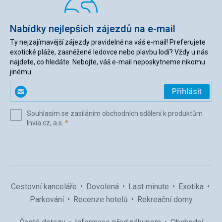
Nabídky nejlepších zájezdů na e-mail
Ty nejzajímavější zájezdy pravidelně na váš e-mail! Preferujete
exotické pláže, zasněžené ledovce nebo plavbu lodí? Vždy u nás
najdete, co hledáte. Nebojte, váš e-mail neposkytneme nikomu
jinému.
Zadejte
Přihlásit
svůj
e-
Souhlasím se zasíláním obchodních sdělení k produktům
mail
(povinné)
Invia.cz, a.s.
*
(povinné)
*
Cestovní kanceláře
Dovolená
Last minute
Exotika
Parkování
Recenze hotelů
Rekreační domy