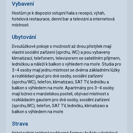
Vybavení
Hostům je k dispozici vstupní hala s recepcí, výtah,
hotelová restaurace, denní bar a televizní a internetová
místnost.
Ubytování
Dvoulůžkové pokoje s možností až dvou přistýlek mají
vlastní sociální zařízení (sprchu, WC) a jsou vybaveny
klimatizací, telefonem, televizorem se satelitním příjmem,
ledničkou a náleží k balkon s výhledem na moře. Studia pro
3–4 osoby mají jednu místnost se dvěma základními lůžky
a rozkládací gauč pro dvě osoby, sociální zařízení
(sprchu/WC), telefon, klimatizaci, SAT TV, ledničku a
balkon s výhledem na moře. Apartmány pro 3–4 osoby
mají ložnici s manželskou postelí, obývací místnost s
rozkládacím gaučem pro dvě osoby, sociální zařízení
(sprchu,WC), telefon, SAT TV, ledničku, klimatizaci a
balkon s výhledem na moře.
Strava
Hotel nabízí snídaně podávané formou bufetu v hotelové