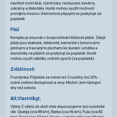
navštívit noční klub, různé bary, restaurace, kavárny,
cukrárny a diskotéky. Hosté mohou využít možnosti
pronájmu trezoru. Internetové připojení se poskytuje za
poplatek.
Pláž
Komplex je situován v bezprostřední blízkosti pláže. Zdejší
pláže jsou skalnaté, štěrkovité, kamenité s betonovými
plotnami a travnatými plochami ke slunění. Lehátka a
slunečníky na plážích se poskytují za poplatek. Hosté
mohou využít nabídky vodních sportů (za poplatek).
Zvláštnosti
Poznámka: Příplatek za méně než 3 noclehy činí 20% -
nutné ověření dostupnosti a ceny. Možné i jiné nástupní
dny než sobota.
&lt;Vlastní&gt;
Výlety:Z výletů do okolí vřele doporučujeme tyto turistické
cíle: Opatija (cca 88 km), Rijeka (cca 96 km), Pula (cca 82