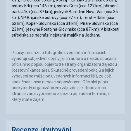
km), Poreč (cca 33 km), Rovinj – Limský záliv (cca 65 km),
ostrov Krk (cca 146 km), ostrov Cres (cca 127 km),přírodní
park Učka (cca 87 km), jeskyně Baredine.Nova Vas (cca 35
km), NP Brijunské ostrovy (cca 77 km), Terst – Itálie (cca
52 km), Koper-Slovinsko (cca 31 km), Piran-Slovinsko (cca
23 km), jeskyně Postojna-Slovinsko (cca 87 km). V blízkosti
střediska se nachází nejstarší maják na Jadranu.
Popisy, recenze a fotografie uvedené v informacích
vyjadřují subjektivní dojmy jejich autorů a nejsou součástí
oficiálního popisu objektu ze strany organizátora zájezdu
(cestovní kanceláře). Skutečné provedení pokojů a jejich
vybavení se může od uvedených informací lišit, za což
společnost Invia nenese odpovědnost. Oficiální popis
poskytnutý organizátorem zájezdu je k dispozici na
stránce vámi vybraného zájezdu po zadání termínu, o
který máte zájem.
Recenze ubytování