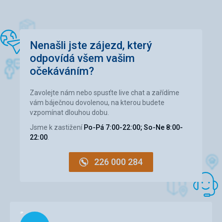
Cena
4,0
/ 5
Pláž
Nenašli jste zájezd, který
Prostě Istrie s tím se musí počítat.
odpovídá všem vašim
Strava
očekáváním?
Všeho dost každý si vybere.
Ubytování
Zavolejte nám nebo spusťte live chat a zařídíme
Hotel řekl bych ubytovna ale čisto služby perfekt.
vám báječnou dovolenou, na kterou budete
vzpomínat dlouhou dobu.
Služby
dtto
Jsme k zastižení
Po-Pá 7:00-22:00; So-Ne 8:00-
22:00
.
226 000 284
Načítám