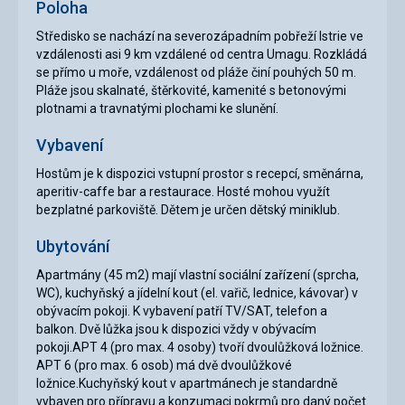
Poloha
Středisko se nachází na severozápadním pobřeží Istrie ve
vzdálenosti asi 9 km vzdálené od centra Umagu. Rozkládá
se přímo u moře, vzdálenost od pláže činí pouhých 50 m.
Pláže jsou skalnaté, štěrkovité, kamenité s betonovými
plotnami a travnatými plochami ke slunění.
Vybavení
Hostům je k dispozici vstupní prostor s recepcí, směnárna,
aperitiv-caffe bar a restaurace. Hosté mohou využít
bezplatné parkoviště. Dětem je určen dětský miniklub.
Ubytování
Apartmány (45 m2) mají vlastní sociální zařízení (sprcha,
WC), kuchyňský a jídelní kout (el. vařič, lednice, kávovar) v
obývacím pokoji. K vybavení patří TV/SAT, telefon a
balkon. Dvě lůžka jsou k dispozici vždy v obývacím
pokoji.APT 4 (pro max. 4 osoby) tvoří dvoulůžková ložnice.
APT 6 (pro max. 6 osob) má dvě dvoulůžkové
ložnice.Kuchyňský kout v apartmánech je standardně
vybaven pro přípravu a konzumaci pokrmů pro daný počet