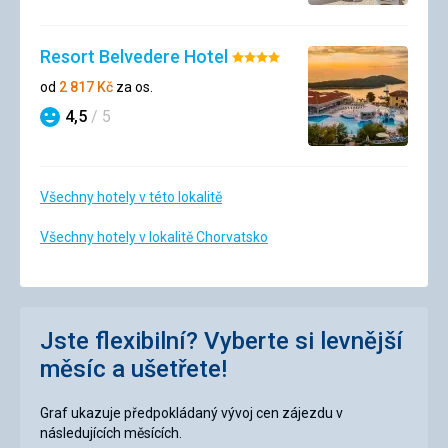
Resort Belvedere Hotel
Hodnocení:
4/5
od
2 817
Kč
za os.
4,5
/ 5
Hodnocení
Všechny hotely v této lokalitě
Všechny hotely v lokalitě Chorvatsko
Jste flexibilní? Vyberte si levnější
měsíc a ušetřete!
Graf ukazuje předpokládaný vývoj cen zájezdu v
následujících měsících.