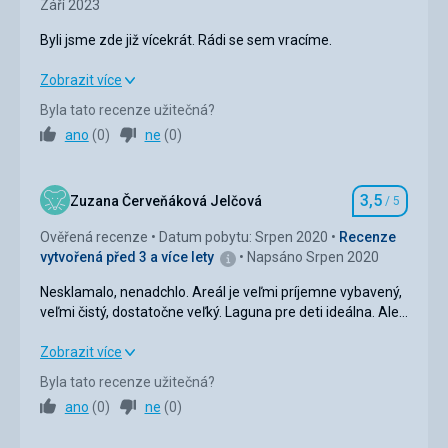
Září 2023
Služby
spokojenost
Byli jsme zde již vícekrát. Rádi se sem vracíme.
Byli jsme zde již vícekrát. Rádi se sem vracíme.
Zobrazit více
Byla tato recenze užitečná?
Strava
5,0
/ 5
ano
(
0
)
ne
(
0
)
Ubytování
5,0
/ 5
3,5
Okolí
5,0
/ 5
Zuzana Červeňáková Jelčová
/ 5
Hodnocení
Ověřená recenze
Datum pobytu: Srpen 2020
Recenze
Služby
5,0
/ 5
vytvořená před 3 a více lety
Napsáno Srpen 2020
Cena
5,0
/ 5
Nesklamalo, nenadchlo. Areál je veľmi príjemne vybavený,
veľmi čistý, dostatočne veľký. Laguna pre deti ideálna. Ale
na druhykrat by som tam nesla. :)
Pláž
Nesklamalo, nenadchlo. Areál je veľmi príjemne vybavený,
Zobrazit více
Pláž zde není. U hotelu je hezký bazén.
veľmi čistý, dostatočne veľký. Laguna pre deti ideálna. Ale
Byla tato recenze užitečná?
Strava
na druhykrat by som tam nesla. :)
ano
(
0
)
ne
(
0
)
Super jak vždy.
Ubytování
3,0
/ 5
Ubytování