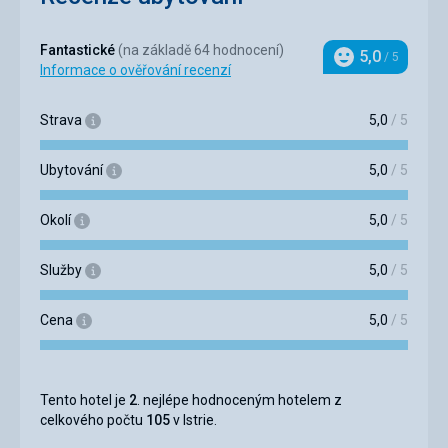
Fantastické
(na základě 64 hodnocení)
5,0
/ 5
Hodnocení
Informace o ověřování recenzí
Strava
5,0
/ 5
Ubytování
5,0
/ 5
Okolí
5,0
/ 5
Služby
5,0
/ 5
Cena
5,0
/ 5
Tento hotel je
2
. nejlépe hodnoceným hotelem z
celkového počtu
105
v Istrie.