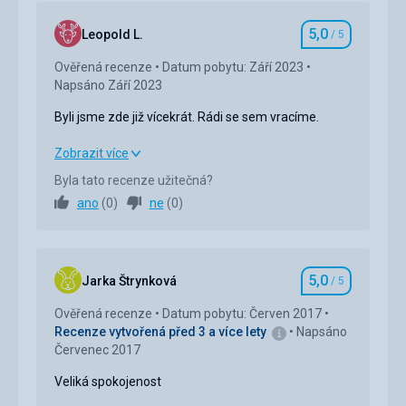
5,0
Leopold L.
/ 5
Hodnocení
Ověřená recenze
Datum pobytu: Září 2023
Napsáno Září 2023
Byli jsme zde již vícekrát. Rádi se sem vracíme.
Byli jsme zde již vícekrát. Rádi se sem vracíme.
Zobrazit více
Byla tato recenze užitečná?
Strava
5,0
/ 5
ano
(
0
)
ne
(
0
)
Ubytování
5,0
/ 5
Okolí
5,0
/ 5
5,0
Jarka Štrynková
/ 5
Hodnocení
Služby
5,0
/ 5
Ověřená recenze
Datum pobytu: Červen 2017
Recenze vytvořená před 3 a více lety
Napsáno
Cena
5,0
/ 5
Červenec 2017
Veliká spokojenost
Pláž