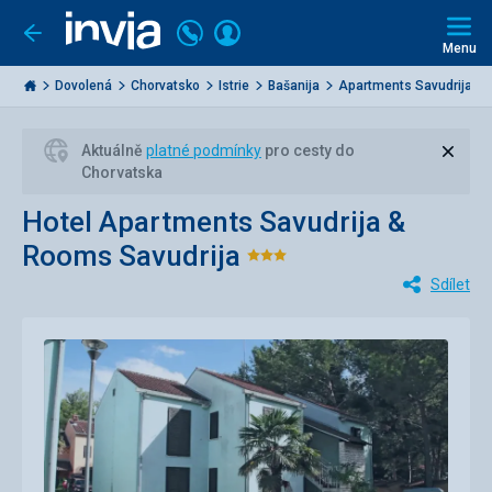
Volejte
Přihlásit
Jít
zpět
226
Menu
se
000
Invia.cz
284
Dovolená
Chorvatsko
Istrie
Bašanija
Apartments Savudrija &..
Zavří
Aktuálně
platné podmínky
pro cesty do
Chorvatska
Hotel Apartments Savudrija &
Rooms Savudrija
Hodnocení:
Sdílet
3/5