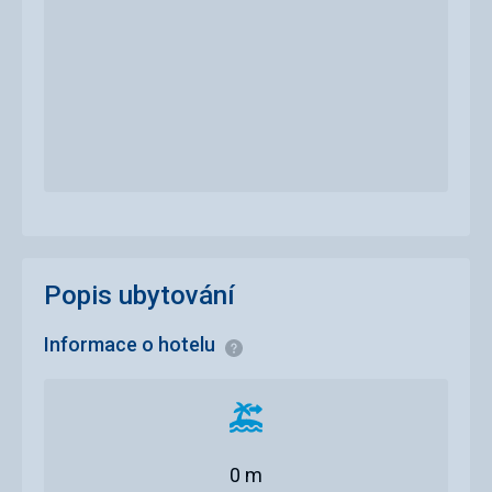
Popis ubytování
Informace o hotelu
Informace
Vzdálenost
od
pláže
0 m