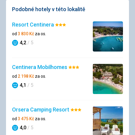
Podobné hotely v této lokalitě
Resort Centinera
Hodnocení:
3/5
od
3 830
Kč
za os.
4,2
/ 5
Hodnocení
Centinera Mobilhomes
Hodnocení:
3/5
od
2 198
Kč
za os.
4,1
/ 5
Hodnocení
Orsera Camping Resort
Hodnocení:
3/5
od
3 475
Kč
za os.
4,0
/ 5
Hodnocení