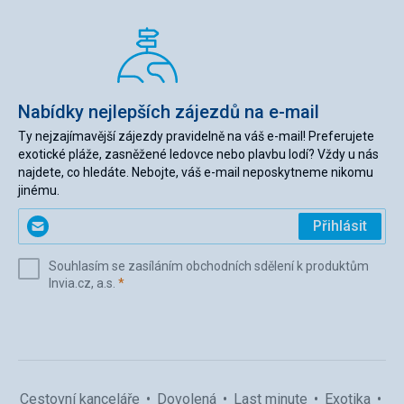
Nabídky nejlepších zájezdů na e-mail
Ty nejzajímavější zájezdy pravidelně na váš e-mail! Preferujete
exotické pláže, zasněžené ledovce nebo plavbu lodí? Vždy u nás
najdete, co hledáte. Nebojte, váš e-mail neposkytneme nikomu
jinému.
Zadejte
Přihlásit
svůj
e-
Souhlasím se zasíláním obchodních sdělení k produktům
mail
(povinné)
Invia.cz, a.s.
*
(povinné)
*
Cestovní kanceláře
Dovolená
Last minute
Exotika