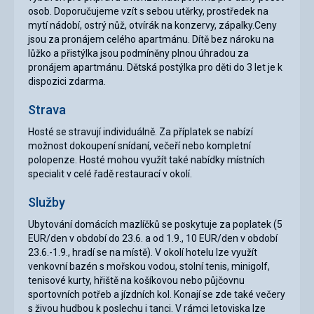
osob. Doporučujeme vzít s sebou utěrky, prostředek na
mytí nádobí, ostrý nůž, otvírák na konzervy, zápalky.Ceny
jsou za pronájem celého apartmánu. Dítě bez nároku na
lůžko a přistýlka jsou podmíněny plnou úhradou za
pronájem apartmánu. Dětská postýlka pro děti do 3 let je k
dispozici zdarma.
Strava
Hosté se stravují individuálně. Za příplatek se nabízí
možnost dokoupení snídaní, večeří nebo kompletní
polopenze. Hosté mohou využít také nabídky místních
specialit v celé řadě restaurací v okolí.
Služby
Ubytování domácích mazlíčků se poskytuje za poplatek (5
EUR/den v období do 23.6. a od 1.9., 10 EUR/den v období
23.6.-1.9., hradí se na místě). V okolí hotelu lze využít
venkovní bazén s mořskou vodou, stolní tenis, minigolf,
tenisové kurty, hřiště na košíkovou nebo půjčovnu
sportovních potřeb a jízdních kol. Konají se zde také večery
s živou hudbou k poslechu i tanci. V rámci letoviska lze