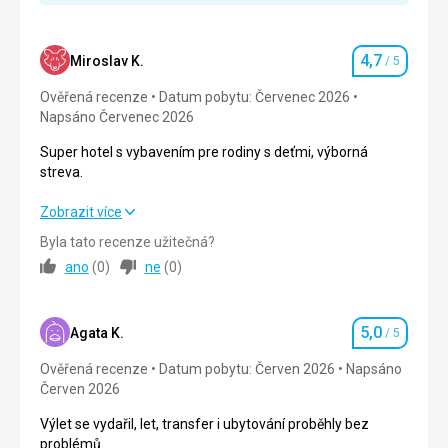
Strava bola vynikajúca , veľký vyber jedál a veľmi
chutné všetko ????????
Ubytování
4,7
Miroslav K.
/ 5
Hodnocení
Pekné útulne nič nám nechýbalo
Ověřená recenze
Datum pobytu: Červenec 2026
Služby
Napsáno Červenec 2026
Služby výborné
Super hotel s vybavením pre rodiny s deťmi, výborná
Tato recenze byla přeložena automaticky přes
streva.
Google Translate
Super hotel s vybavením pre rodiny s deťmi, výborná
Zobrazit více
streva.
Byla tato recenze užitečná?
ano
(
0
)
ne
(
0
)
Strava
5,0
/ 5
Ubytování
5,0
/ 5
5,0
Agata K.
/ 5
Hodnocení
Okolí
4,0
/ 5
Ověřená recenze
Datum pobytu: Červen 2026
Napsáno
Červen 2026
Služby
5,0
/ 5
Výlet se vydařil, let, transfer i ubytování proběhly bez
Cena
4,0
/ 5
problémů.