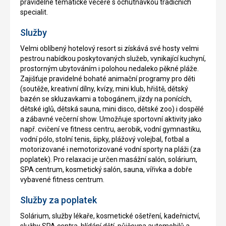
pravidelné tématické večeře s ochutnávkou tradičních
specialit.
Služby
Velmi oblíbený hotelový resort si získává své hosty velmi
pestrou nabídkou poskytovaných služeb, vynikající kuchyní,
prostorným ubytováním i polohou nedaleko pěkné pláže.
Zajišťuje pravidelné bohaté animační programy pro děti
(soutěže, kreativní dílny, kvízy, mini klub, hřiště, dětský
bazén se skluzavkami a tobogánem, jízdy na ponících,
dětské iglů, dětská sauna, mini disco, dětské zoo) i dospělé
a zábavné večerní show. Umožňuje sportovní aktivity jako
např. cvičení ve fitness centru, aerobik, vodní gymnastiku,
vodní pólo, stolní tenis, šipky, plážový volejbal, fotbal a
motorizované i nemotorizované vodní sporty na pláži (za
poplatek). Pro relaxaci je určen masážní salón, solárium,
SPA centrum, kosmetický salón, sauna, vířivka a dobře
vybavené fitness centrum.
Služby za poplatek
Solárium, služby lékaře, kosmetické ošetření, kadeřnictví,
služby SPA centra, hlídání dětí, půjčovna automobilů a