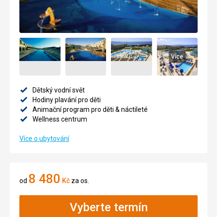
Více
Dětský vodní svět
Hodiny plavání pro děti
Animační program pro děti & náctileté
Wellness centrum
Více o ubytování
8 480
od
Kč
za os.
Vyberte termín