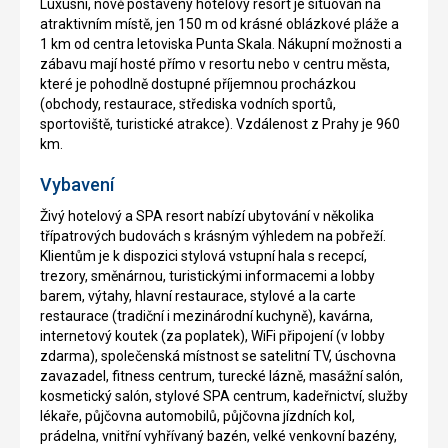
Luxusní, nově postavený hotelový resort je situován na
atraktivním místě, jen 150 m od krásné oblázkové pláže a
1 km od centra letoviska Punta Skala. Nákupní možnosti a
zábavu mají hosté přímo v resortu nebo v centru města,
které je pohodlně dostupné příjemnou procházkou
(obchody, restaurace, střediska vodních sportů,
sportoviště, turistické atrakce). Vzdálenost z Prahy je 960
km.
Vybavení
Živý hotelový a SPA resort nabízí ubytování v několika
třípatrových budovách s krásným výhledem na pobřeží.
Klientům je k dispozici stylová vstupní hala s recepcí,
trezory, směnárnou, turistickými informacemi a lobby
barem, výtahy, hlavní restaurace, stylové a la carte
restaurace (tradiční i mezinárodní kuchyně), kavárna,
internetový koutek (za poplatek), WiFi připojení (v lobby
zdarma), společenská místnost se satelitní TV, úschovna
zavazadel, fitness centrum, turecké lázně, masážní salón,
kosmetický salón, stylové SPA centrum, kadeřnictví, služby
lékaře, půjčovna automobilů, půjčovna jízdních kol,
prádelna, vnitřní vyhřívaný bazén, velké venkovní bazény,