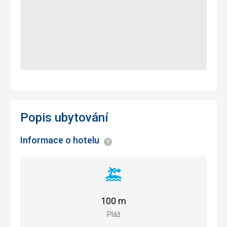
Popis ubytování
Informace o hotelu
Informace
Vzdálenost
od
pláže
100 m
Pláž