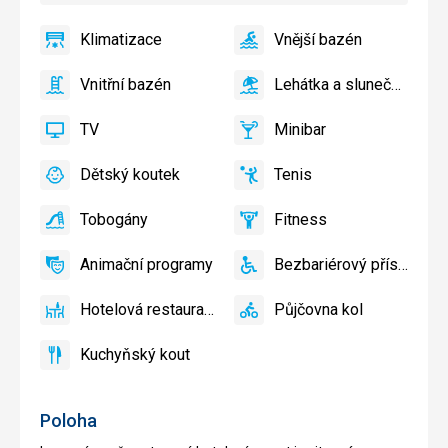
Klimatizace
Vnější bazén
ano
Klimatizace
ano
Vnější
bazén
Vnitřní bazén
Lehátka a slunečníky u bazénu zdarma
ano
Vnitřní
ano
Lehátka
bazén
a
TV
Minibar
slunečníky
ano
TV
ano
Minibar,
u
Bar
Dětský koutek
Tenis
bazénu
ano
Dětský
ano
Tenis,
zdarma
koutek,
Volejbal
Tobogány
Fitness
Dětské
ano
Tobogány
ano
Fitness
hřiště,
Animační programy
Bezbariérový přístup
Dětský
ano
Animační
ano
Bezbariérový
bazén
programy
přístup
Hotelová restaurace
Půjčovna kol
ano
Hotelová
ano
Půjčovna
restaurace
kol
Kuchyňský kout
ano
Kuchyňský
kout
Poloha