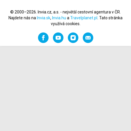
© 2000–2026. Invia.cz, a.s. - největší cestovní agentura v ČR.
Najdete nás na
Invia.sk
,
Invia.hu
a
Travelplanet.pl
. Tato stránka
využívá cookies.
Facebook
YouTube
Instagram
Napište
nám