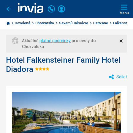
Volejte
Přihlásit
Jít
zpět
226
Menu
se
000
Invia.cz
284
Dovolená
Chorvatsko
Severní Dalmácie
Petrčane
Falkensteine
Zavří
Aktuálně
platné podmínky
pro cesty do
Chorvatska
Hotel Falkensteiner Family Hotel
Diadora
Hodnocení:
Sdílet
4/5