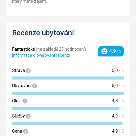
který máte zájem.
Recenze ubytování
Fantastické
(na základě 25 hodnocení)
4,9
/ 5
Hodnocení
Informace o ověřování recenzí
Strava
5,0
/ 5
Ubytování
5,0
/ 5
Okolí
4,8
/ 5
Služby
4,9
/ 5
Cena
4,9
/ 5