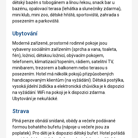
dětský bazén s tobogánem a línou řekou, snack bar u
bazénu, opalovací terasa (lehátka a slunečníky zdarma),
mini klub, mini zoo, dětské hřiště, sportoviště, zahrada s
posezením a parkoviště.
Ubytování
Moderně zařízené, prostorné rodinné pokoje jsou
vybaveny sociálním zařízením (sprcha a vana, toaleta,
fén), ložnicí, dětskou ložnicí, obývacím pokojem,
telefonem, klimatizací/topením, rádiem, satelitní TV,
minibarem, trezorem a balkonem nebo terasou s
posezením. Hotel má několik pokojů přizpůsobených
handicapovaným klientům (na vyžádání). Dětská postýlka,
vysoká jídelní židlička a elektronická chůvička je k dispozici
na vyžádání. WiFi na pokoji je k dispozici zdarma.
Ubytování je nekuřácké.
Strava
Plná penze obnáší snídaně, obědy a večeře podávané
formou bohatého bufetu (nápoje u večeře jsou za
poplatek). Pro děti je k dispozici dětský bufet. Hotel pořádá