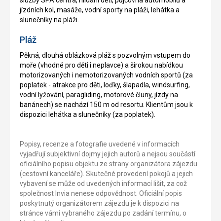
jízdních kol, masáže, vodní sporty na pláži, lehátka a
slunečníky na pláži.
Pláž
Pěkná, dlouhá oblázková pláž s pozvolným vstupem do
moře (vhodné pro děti i neplavce) a širokou nabídkou
motorizovaných i nemotorizovaných vodních sportů (za
poplatek - atrakce pro děti, loďky, šlapadla, windsurfing,
vodní lyžování, paragliding, motorové čluny, jízdy na
banánech) se nachází 150 m od resortu. Klientům jsou k
dispozici lehátka a slunečníky (za poplatek).
Popisy, recenze a fotografie uvedené v informacích
vyjadřují subjektivní dojmy jejich autorů a nejsou součástí
oficiálního popisu objektu ze strany organizátora zájezdu
(cestovní kanceláře). Skutečné provedení pokojů a jejich
vybavení se může od uvedených informací lišit, za což
společnost Invia nenese odpovědnost. Oficiální popis
poskytnutý organizátorem zájezdu je k dispozici na
stránce vámi vybraného zájezdu po zadání termínu, o