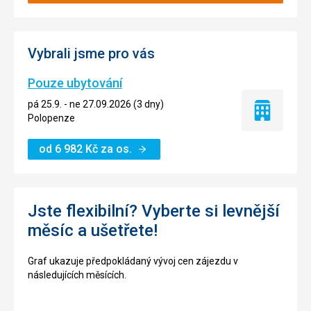
Vybrali jsme pro vás
Pouze ubytování
pá 25.9. - ne 27.09.2026 (3 dny)
Pouze
Polopenze
ubytování
od
6 982
Kč
za os.
Jste flexibilní? Vyberte si levnější
měsíc a ušetřete!
Graf ukazuje předpokládaný vývoj cen zájezdu v
následujících měsících.