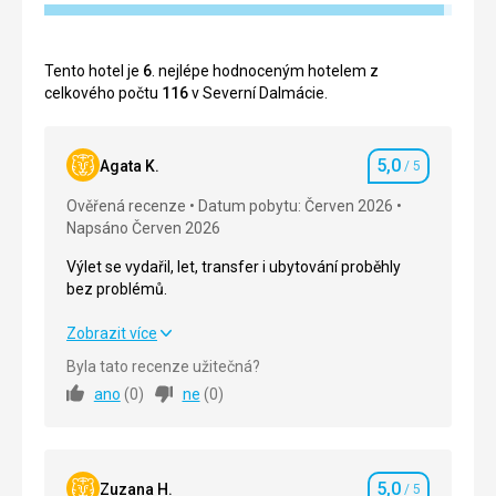
Tento hotel je
6
. nejlépe hodnoceným hotelem z
celkového počtu
116
v Severní Dalmácie.
5,0
Agata K.
/ 5
Hodnocení
Ověřená recenze
Datum pobytu: Červen 2026
Napsáno Červen 2026
Výlet se vydařil, let, transfer i ubytování proběhly
bez problémů.
Výlet se vydařil, let, transfer i ubytování proběhly
Zobrazit více
bez problémů.
Byla tato recenze užitečná?
ano
(
0
)
ne
(
0
)
Strava
5,0
/ 5
Ubytování
5,0
/ 5
5,0
Okolí
5,0
/ 5
Zuzana H.
/ 5