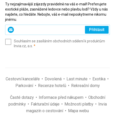
Ty nejzajímavější zájezdy pravidelně na váš e-mail! Preferujete
exotické pláže, zasněžené ledovce nebo plavbu lodí? Vždy u nás
najdete, co hledáte. Nebojte, váš e-mail neposkytneme nikomu
jinému.
Zadejte
Přihlásit
svůj
e-
Souhlasím se zasíláním obchodních sdělení k produktům
mail
(povinné)
Invia.cz, a.s.
*
(povinné)
*
Cestovní kanceláře
Dovolená
Last minute
Exotika
Parkování
Recenze hotelů
Rekreační domy
Časté dotazy
Informace před nákupem
Obchodní
podmínky
Fakturační údaje
Možnosti platby
Invia
magazín o cestování
Mapa webu