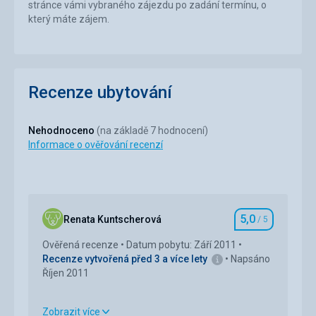
stránce vámi vybraného zájezdu po zadání termínu, o
který máte zájem.
Recenze ubytování
Nehodnoceno
(na základě 7 hodnocení)
Informace o ověřování recenzí
5,0
Renata Kuntscherová
/ 5
Hodnocení
Ověřená recenze
Datum pobytu: Září 2011
Recenze vytvořená před 3 a více lety
Napsáno
Říjen 2011
Zobrazit více