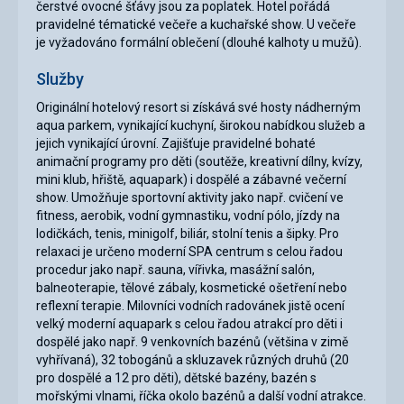
čerstvé ovocné šťávy jsou za poplatek. Hotel pořádá
pravidelné tématické večeře a kuchařské show. U večeře
je vyžadováno formální oblečení (dlouhé kalhoty u mužů).
Služby
Originální hotelový resort si získává své hosty nádherným
aqua parkem, vynikající kuchyní, širokou nabídkou služeb a
jejich vynikající úrovní. Zajišťuje pravidelné bohaté
animační programy pro děti (soutěže, kreativní dílny, kvízy,
mini klub, hřiště, aquapark) i dospělé a zábavné večerní
show. Umožňuje sportovní aktivity jako např. cvičení ve
fitness, aerobik, vodní gymnastiku, vodní pólo, jízdy na
lodičkách, tenis, minigolf, biliár, stolní tenis a šipky. Pro
relaxaci je určeno moderní SPA centrum s celou řadou
procedur jako např. sauna, vířivka, masážní salón,
balneoterapie, tělové zábaly, kosmetické ošetření nebo
reflexní terapie. Milovníci vodních radovánek jistě ocení
velký moderní aquapark s celou řadou atrakcí pro děti i
dospělé jako např. 9 venkovních bazénů (většina v zimě
vyhřívaná), 32 tobogánů a skluzavek různých druhů (20
pro dospělé a 12 pro děti), dětské bazény, bazén s
mořskými vlnami, říčka okolo bazénů a další vodní atrakce.