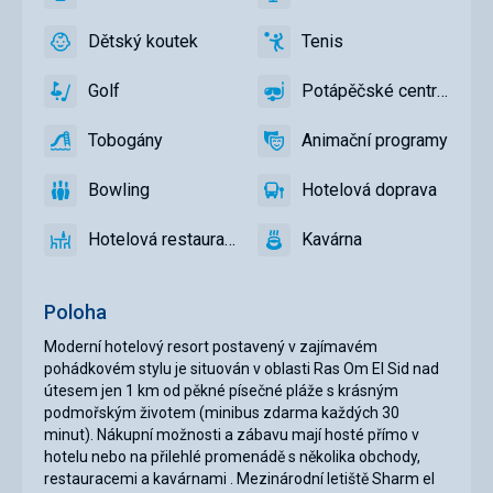
ano
TV
ano
Minibar,
Bar
Dětský koutek
Tenis
ano
Dětský
ano
Tenis
koutek,
Golf
Potápěčské centrum
Dětské
ano
Golf
ano
Potápěčské
hřiště,
centrum
Tobogány
Animační programy
Dětský
ano
Tobogány
ano
Animační
bazén
programy
Bowling
Hotelová doprava
ano
Bowling
ano
Hotelová
doprava
Hotelová restaurace
Kavárna
ano
Hotelová
ano
Kavárna
restaurace
Poloha
Moderní hotelový resort postavený v zajímavém
pohádkovém stylu je situován v oblasti Ras Om El Sid nad
útesem jen 1 km od pěkné písečné pláže s krásným
podmořským životem (minibus zdarma každých 30
minut). Nákupní možnosti a zábavu mají hosté přímo v
hotelu nebo na přilehlé promenádě s několika obchody,
restauracemi a kavárnami . Mezinárodní letiště Sharm el