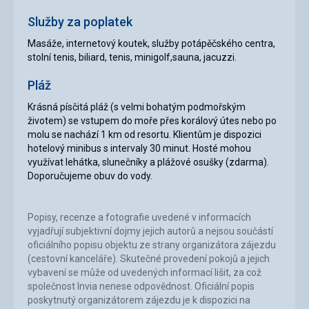
Služby za poplatek
Masáže, internetový koutek, služby potápěčského centra,
stolní tenis, biliard, tenis, minigolf,sauna, jacuzzi.
Pláž
Krásná písčitá pláž (s velmi bohatým podmořským
životem) se vstupem do moře přes korálový útes nebo po
molu se nachází 1 km od resortu. Klientům je dispozici
hotelový minibus s intervaly 30 minut. Hosté mohou
využívat lehátka, slunečníky a plážové osušky (zdarma).
Doporučujeme obuv do vody.
Popisy, recenze a fotografie uvedené v informacích
vyjadřují subjektivní dojmy jejich autorů a nejsou součástí
oficiálního popisu objektu ze strany organizátora zájezdu
(cestovní kanceláře). Skutečné provedení pokojů a jejich
vybavení se může od uvedených informací lišit, za což
společnost Invia nenese odpovědnost. Oficiální popis
poskytnutý organizátorem zájezdu je k dispozici na