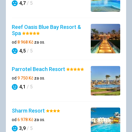
4,7
/ 5
Hodnocení
Reef Oasis Blue Bay Resort &
Spa
Hodnocení:
5/5
od
8 968
Kč
za os.
4,5
/ 5
Hodnocení
Parrotel Beach Resort
Hodnocení:
5/5
od
9 750
Kč
za os.
4,1
/ 5
Hodnocení
Sharm Resort
Hodnocení:
4/5
od
6 978
Kč
za os.
3,9
/ 5
Hodnocení