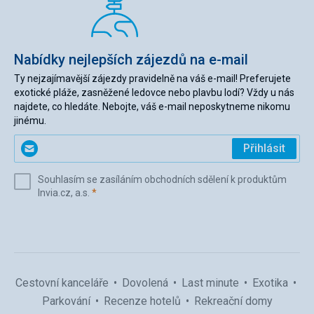
Nabídky nejlepších zájezdů na e-mail
Ty nejzajímavější zájezdy pravidelně na váš e-mail! Preferujete
exotické pláže, zasněžené ledovce nebo plavbu lodí? Vždy u nás
najdete, co hledáte. Nebojte, váš e-mail neposkytneme nikomu
jinému.
Zadejte
Přihlásit
svůj
e-
Souhlasím se zasíláním obchodních sdělení k produktům
mail
(povinné)
Invia.cz, a.s.
*
(povinné)
*
Cestovní kanceláře
Dovolená
Last minute
Exotika
Parkování
Recenze hotelů
Rekreační domy