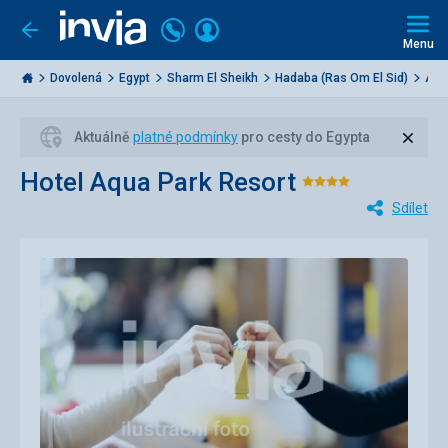
Volejte
Přihlásit
Jít
zpět
226
Menu
se
000
Invia.cz
284
Dovolená
Egypt
Sharm El Sheikh
Hadaba (Ras Om El Sid)
Aqu
Zavří
Aktuálně
platné podmínky
pro cesty do Egypta
Hotel Aqua Park Resort
Hodnocení:
Sdílet
4/5