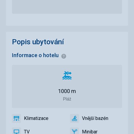
Popis ubytování
Informace o hotelu
Informace
Vzdálenost
od
pláže
1000 m
Pláž
Klimatizace
Vnější bazén
ano
Klimatizace
ano
Vnější
bazén
TV
Minibar