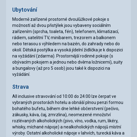
Ubytování
Moderně zařízené prostorné dvoulůžkové pokoje s
možností až dvou přistýlek jsou vybaveny sociálním
zařízením (sprcha, toaleta, fén), telefonem, klimatizací,
rádiem, satelitní TV, minibarem, trezorem a balkonem
nebo terasou s výhledem na bazén, do zahrady nebo do
okolí. Dětská postýlka a vysoká jídelní židlička je k dispozici
na vyžádání (zdarma). Prostornější rodinné pokoje (s
obývacím pokojem a jednou nebo dvěma ložnicemi), suity
a bungalovy (až pro 5 osob) jsou také k dispozici na
vyžádání.
Strava
All inclusive stravování od 10:00 do 24:00 lze čerpat ve
vybraných prostorách hotelu a obnáší plnou penzi formou
bohatého bufetu, během dne lehké občerstvení (pečivo,
zákusky, káva, čaj, zmrzlina), neomezené množství
rozlévaných alkoholických (pivo, víno, vodka, rum, likéry,
whisky, míchané nápoje) a nealkoholických nápojů místní
výroby. Ostatní alkoholické nápoje v lahvích, turecká káva a