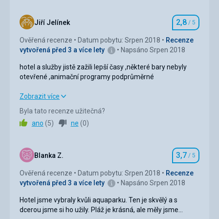
Ubytování
1,0
/ 5
Ubytování
Pokoj byl standardně zařízený, čistý. Nebylo co
2,8
Okolí
1,0
/ 5
Jiří Jelínek
/ 5
vytknout. Personál denně doplňoval lahve s vodou a
Hodnocení
uklízel.
Ověřená recenze
Datum pobytu: Srpen 2018
Recenze
Služby
1,0
/ 5
Služby
vytvořená před 3 a více lety
Napsáno Srpen 2018
Aquapark je skvělý. Ten doporučuji.
Cena
2,0
/ 5
hotel a služby jistě zažili lepší časy ,některé bary nebyly
otevřené ,animační programy podprůměrné
hotel a služby jistě zažili lepší časy ,některé bary nebyly
Zobrazit více
otevřené ,animační programy podprůměrné
Byla tato recenze užitečná?
ano
(
5
)
ne
(
0
)
Strava
2,0
/ 5
Ubytování
3,0
/ 5
3,7
Blanka Z.
/ 5
Hodnocení
Okolí
3,0
/ 5
Ověřená recenze
Datum pobytu: Srpen 2018
Recenze
vytvořená před 3 a více lety
Napsáno Srpen 2018
Služby
3,0
/ 5
Hotel jsme vybraly kvůli aquaparku. Ten je skvělý a s
Cena
2,0
/ 5
dcerou jsme si ho užily. Pláž je krásná, ale měly jsme