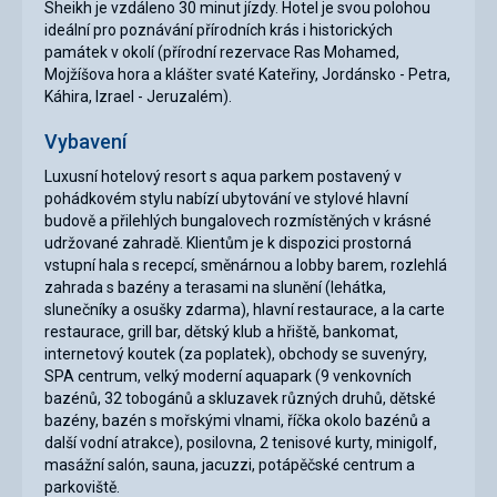
Sheikh je vzdáleno 30 minut jízdy. Hotel je svou polohou
ideální pro poznávání přírodních krás i historických
památek v okolí (přírodní rezervace Ras Mohamed,
Mojžíšova hora a klášter svaté Kateřiny, Jordánsko - Petra,
Káhira, Izrael - Jeruzalém).
Vybavení
Luxusní hotelový resort s aqua parkem postavený v
pohádkovém stylu nabízí ubytování ve stylové hlavní
budově a přilehlých bungalovech rozmístěných v krásné
udržované zahradě. Klientům je k dispozici prostorná
vstupní hala s recepcí, směnárnou a lobby barem, rozlehlá
zahrada s bazény a terasami na slunění (lehátka,
slunečníky a osušky zdarma), hlavní restaurace, a la carte
restaurace, grill bar, dětský klub a hřiště, bankomat,
internetový koutek (za poplatek), obchody se suvenýry,
SPA centrum, velký moderní aquapark (9 venkovních
bazénů, 32 tobogánů a skluzavek různých druhů, dětské
bazény, bazén s mořskými vlnami, říčka okolo bazénů a
další vodní atrakce), posilovna, 2 tenisové kurty, minigolf,
masážní salón, sauna, jacuzzi, potápěčské centrum a
parkoviště.