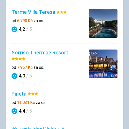
Terme Villa Teresa
Hodnocení:
3/5
od
6 790
Kč
za os.
4,2
/ 5
Hodnocení
Sorriso Thermae Resort
Hodnocení:
4/5
od
7 967
Kč
za os.
4,0
/ 5
Hodnocení
Pineta
Hodnocení:
3/5
od
11 031
Kč
za os.
4,4
/ 5
Hodnocení
Všechny hotely v této lokalitě