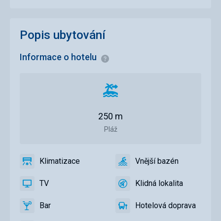
Popis ubytování
Informace o hotelu
Informace
Vzdálenost
od
pláže
250 m
Pláž
Klimatizace
Vnější bazén
ano
Klimatizace
ano
Vnější
bazén
TV
Klidná lokalita
ano
TV
ano
Klidná
lokalita
Bar
Hotelová doprava
ano
Bar
ano
Hotelová
doprava