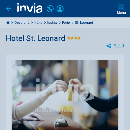
Volejte
Přihlásit
Jít
zpět
226
Menu
se
000
Invia.cz
284
Dovolená
Itálie
Ischia
Forio
St. Leonard
Hotel St. Leonard
Hodnocení:
Sdílet
4/5