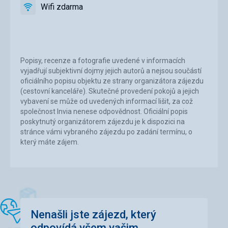
Wifi zdarma
ano
Wifi
zdarma
Popisy, recenze a fotografie uvedené v informacích
vyjadřují subjektivní dojmy jejich autorů a nejsou součástí
oficiálního popisu objektu ze strany organizátora zájezdu
(cestovní kanceláře). Skutečné provedení pokojů a jejich
vybavení se může od uvedených informací lišit, za což
společnost Invia nenese odpovědnost. Oficiální popis
poskytnutý organizátorem zájezdu je k dispozici na
stránce vámi vybraného zájezdu po zadání termínu, o
který máte zájem.
Nenašli jste zájezd, který
odpovídá všem vašim