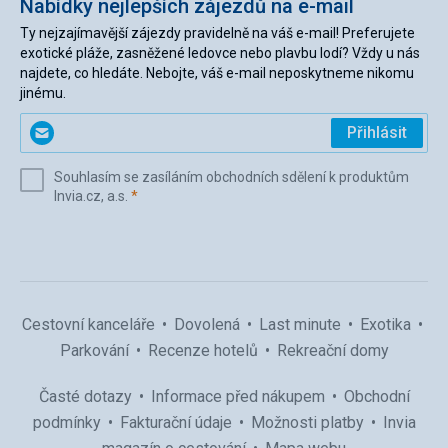
Nabídky nejlepších zájezdů na e-mail
Ty nejzajímavější zájezdy pravidelně na váš e-mail! Preferujete
exotické pláže, zasněžené ledovce nebo plavbu lodí? Vždy u nás
najdete, co hledáte. Nebojte, váš e-mail neposkytneme nikomu
jinému.
Zadejte
Přihlásit
svůj
e-
Souhlasím se zasíláním obchodních sdělení k produktům
mail
(povinné)
Invia.cz, a.s.
*
(povinné)
*
Cestovní kanceláře
Dovolená
Last minute
Exotika
Parkování
Recenze hotelů
Rekreační domy
Časté dotazy
Informace před nákupem
Obchodní
podmínky
Fakturační údaje
Možnosti platby
Invia