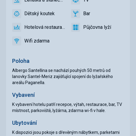
ano
Lehátka
ano
TV
a
Dětský koutek
Bar
slunečníky
ano
Dětský
ano
Bar
u
koutek
Hotelová restaurace
Půjčovna lyží
bazénu
ano
Hotelová
ano
Půjčovna
zdarma
restaurace
lyží
Wifi zdarma
ano
Wifi
zdarma
Poloha
Albergo Santellina se nachází pouhých 50 metrů od
lanovky Santel-Meriz zajišťující spojení do lyžařského
areálu Paganella.
Vybavení
K vybavení hotelu patří recepce, výtah, restaurace, bar, TV
místnost, parkoviště, lyžárna, zdarma wi-fi v hale.
Ubytování
K dispozici jsou pokoje s dřevěným nábytkem, parketami