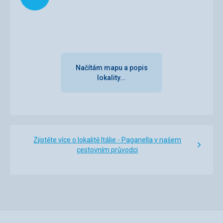
Výhled z pokoje na terasu (střechu) za hotelem s větráky
kuchyně obloženými nepořádkem.
Cenu zájezdu jsme pokládali za velmi příznivou, tudíž z
našeho pohledu jsme jednodušší ubytování plně
akceptovali - jen bychom byli méně zaskočeni, kdyby o
jednodušším ubytování byla zmínka už v prezentaci
zájezdu.
Načítám mapu a popis
lokality...
Služby
Služby hotelu bez problému.
Ocenili jsme zejména přidělení místnosti k převléknutí a
uskladnění věcí při příjezdu i odjezdu. Domluvit se přímo s
personálem je ale oříšek, a to manželka je němčinářka a
angličtinářka.
Zjistěte více o lokalitě Itálie - Paganella v našem
Sport
cestovním průvodci
V souladu s očekáváním. Jen mě tedy oproti jiným
střediskům překvapilo poměrně časté odstavení části
lanovek z provozu a tím pak nechutné fronty a tlačenice
na těch zbylých.