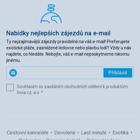
Nabídky nejlepších zájezdů na e-mail
Ty nejzajímavější zájezdy pravidelně na váš e-mail! Preferujete
exotické pláže, zasněžené ledovce nebo plavbu lodí? Vždy u nás
najdete, co hledáte. Nebojte, váš e-mail neposkytneme nikomu
jinému.
Zadejte
Přihlásit
svůj
e-
Souhlasím se zasíláním obchodních sdělení k produktům
mail
(povinné)
Invia.cz, a.s.
*
(povinné)
*
Cestovní kanceláře
Dovolená
Last minute
Exotika