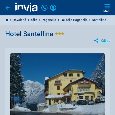
Volejte
Přihlásit
Jít
zpět
226
Menu
se
000
Invia.cz
284
Dovolená
Itálie
Paganella
Fai della Paganella
Santellina
Hotel Santellina
Hodnocení:
Sdílet
3/5