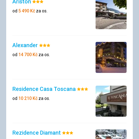
Ariston
Hodnocení:
3/5
od
5 490
Kč
za os.
Alexander
Hodnocení:
3/5
od
14 700
Kč
za os.
Residence Casa Toscana
Hodnocení:
3/5
od
10 210
Kč
za os.
Rezidence Diamant
Hodnocení: