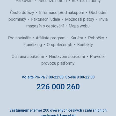
Parkování
Recenze hotelů
Rekreační domy
Časté dotazy
Informace před nákupem
Obchodní
podmínky
Fakturační údaje
Možnosti platby
Invia
magazín o cestování
Mapa webu
Pro novináře
Affiliate program
Kariéra
Pobočky
Franšízing
O společnosti
Kontakty
Ochrana soukromí
Nastavení soukromí
Pravidla
provozu platformy
Volejte Po‑Pá 7:00‑22:00; So‑Ne 8:00‑22:00
226 000 260
Zastupujeme téměř 200 ověřených českých i zahraničních
cestovních kanceláří