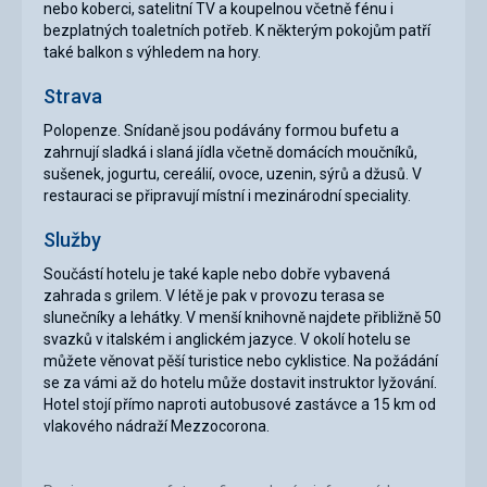
nebo koberci, satelitní TV a koupelnou včetně fénu i
bezplatných toaletních potřeb. K některým pokojům patří
také balkon s výhledem na hory.
Strava
Polopenze. Snídaně jsou podávány formou bufetu a
zahrnují sladká i slaná jídla včetně domácích moučníků,
sušenek, jogurtu, cereálií, ovoce, uzenin, sýrů a džusů. V
restauraci se připravují místní i mezinárodní speciality.
Služby
Součástí hotelu je také kaple nebo dobře vybavená
zahrada s grilem. V létě je pak v provozu terasa se
slunečníky a lehátky. V menší knihovně najdete přibližně 50
svazků v italském i anglickém jazyce. V okolí hotelu se
můžete věnovat pěší turistice nebo cyklistice. Na požádání
se za vámi až do hotelu může dostavit instruktor lyžování.
Hotel stojí přímo naproti autobusové zastávce a 15 km od
vlakového nádraží Mezzocorona.