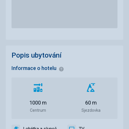
Popis ubytování
Informace o hotelu
Informace
Vzdálenost
Vzdálenost
od
od
centra
sjezdovky
1000 m
60 m
města
Centrum
Sjezdovka
Lehátka a slunečníky u bazénu zdarma
TV